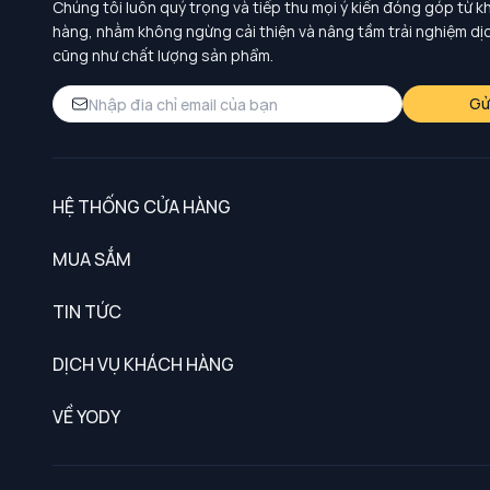
Chúng tôi luôn quý trọng và tiếp thu mọi ý kiến đóng góp từ k
hàng, nhằm không ngừng cải thiện và nâng tầm trải nghiệm dị
cũng như chất lượng sản phẩm.
Gử
HỆ THỐNG CỬA HÀNG
MUA SẮM
Nam
TIN TỨC
Nữ
DỊCH VỤ KHÁCH HÀNG
Trẻ em
Chính sách khách hàng thân thiết
VỀ YODY
Đồng phục
Chính sách đổi trả
Giới thiệu