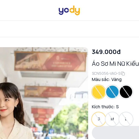
349.000đ
Áo Sơ Mi Nữ Kiể
SCN5056-VAG-S
Màu sắc:
Vàng
Kích thước:
S
S
M
L