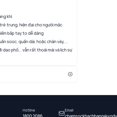
áng khí
 trẻ trung, hiện đại cho người mặc
iểm bắp tay to dễ dàng
ần sooc, quần dài, hoặc chân váy,...
dạo phố,.. vẫn rất thoải mái và lịch sự
Hotline
Email
1800 2086
chamsockhachhang@yody