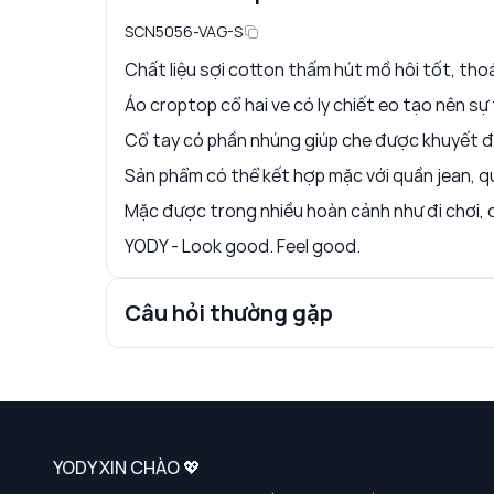
SCN5056-VAG-S
Chất liệu sợi cotton thấm hút mồ hôi tốt, tho
Áo croptop cổ hai ve có ly chiết eo tạo nên sự
Cổ tay có phần nhúng giúp che được khuyết đ
Sản phẩm có thể kết hợp mặc với quần jean, qu
Mặc được trong nhiều hoàn cảnh như đi chơi, đi 
YODY - Look good. Feel good.
Câu hỏi thường gặp
YODY XIN CHÀO 💖