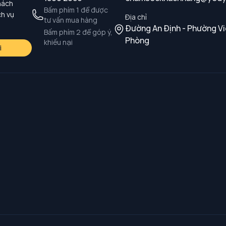
hách
Bấm phím 1 để được
ch vụ
Địa chỉ
tư vấn mua hàng
Đường An Định - Phường Vi
Bấm phím 2 để góp ý,
Phòng
khiếu nại
i