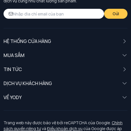
dịch vụ cũng như chất lượng sản phẩm.
Gửi
HỆ THỐNG CỬA HÀNG
MUA SẮM
Nam
TIN TỨC
Nữ
DỊCH VỤ KHÁCH HÀNG
Trẻ em
Chính sách khách hàng thân thiết
VỀ YODY
Đồng phục
Chính sách đổi trả
Giới thiệu
Chính sách bảo vệ dữ liệu cá nhân
Tuyển dụng
Trang web này được bảo vệ bởi reCAPTCHA của Google.
Chính
sách quyền riêng tư
và
Điều khoản dịch vụ
của Google được áp