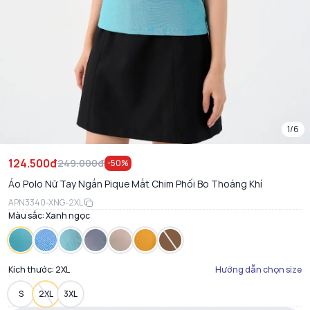
1/6
124.500đ
249.000đ
-
50
%
Áo Polo Nữ Tay Ngắn Pique Mắt Chim Phối Bo Thoáng Khí
APN3340-XNG-2XL
Màu sắc:
Xanh ngọc
Kích thước:
2XL
Hướng dẫn chọn size
S
2XL
3XL