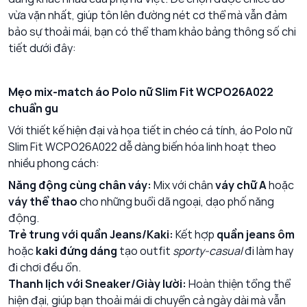
vừa vặn nhất, giúp tôn lên đường nét cơ thể mà vẫn đảm
bảo sự thoải mái, bạn có thể tham khảo bảng thông số chi
tiết dưới đây:
Mẹo mix-match áo Polo nữ Slim Fit WCPO26A022
chuẩn gu
Với thiết kế hiện đại và họa tiết in chéo cá tính, áo Polo nữ
Slim Fit WCPO26A022 dễ dàng biến hóa linh hoạt theo
nhiều phong cách:
Năng động cùng chân váy:
Mix với chân
váy chữ A
hoặc
váy thể thao
cho những buổi dã ngoại, dạo phố năng
động.
Trẻ trung với quần Jeans/Kaki:
Kết hợp
quần jeans ôm
hoặc
kaki đứng dáng
tạo outfit
sporty-casual
đi làm hay
đi chơi đều ổn.
Thanh lịch với Sneaker/Giày lười:
Hoàn thiện tổng thể
hiện đại, giúp bạn thoải mái di chuyển cả ngày dài mà vẫn