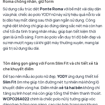
Roma chống nhăn, giữ form
Sử dụng cấu trúc dệt
Ponte Roma
với bề mặt vải dày dặn
vừa phải, chiếc áo polo YODY nữ này xử lý hiệu quả nỗi lo vải
bị dão hay mất dáng sau thời gian ngắn sử dụng. Công
nghệ dệt không chỉ giúp áo đứng dáng sắc nét mà còn hạn
chế tối đa tình trạng nhăn nhàu, giúp bạn tiết kiệm thời
gian là ủi mỗi sáng. Form áo polo vẫn duy trì độ bền đẹp và
sự mịn mượt ngay cả khi giặt máy thường xuyên, mang lại
giá trị sử dụng lâu dài.
Tôn dáng gọn gàng với Form Slim Fit và chi tiết xẻ tà
che khuyết điểm
Để tạo nên mẫu áo polo nữ đẹp,
YODY
ứng dụng thiết kế
Slim Fit
ôm nhẹ giúp tôn đường nét tự nhiên mà không lộ
khuyết điểm vòng hai. Điểm nhấn
xẻ tà hai bên
không chỉ
tăng sự linh hoạt mà còn giúp tổng thể thêm thanh thoát.
WCPO26A022
chính là chiếc polo nữ lý tưởng giúp vóc
dáng bạn trông gọn gàng, cao ráo hơn trong mọi khung