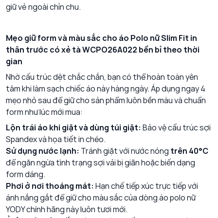
giữ vẻ ngoài chỉn chu.
Mẹo giữ form và màu sắc cho áo Polo nữ Slim Fit in
thân trước có xẻ tà WCPO26A022 bền bỉ theo thời
gian
Nhờ cấu trúc dệt chắc chắn, bạn có thể hoàn toàn yên
tâm khi làm sạch chiếc áo này hàng ngày. Áp dụng ngay 4
mẹo nhỏ sau để giữ cho sản phẩm luôn bền màu và chuẩn
form như lúc mới mua:
Lộn trái áo khi giặt và dùng túi giặt:
Bảo vệ cấu trúc sợi
Spandex và họa tiết in chéo.
Sử dụng nước lạnh:
Tránh giặt với nước nóng
trên 40°C
để ngăn ngừa tình trạng sợi vải bị giãn hoặc biến dạng
form dáng.
Phơi ở nơi thoáng mát:
Hạn chế tiếp xúc trực tiếp với
ánh nắng gắt để giữ cho màu sắc của dòng áo polo nữ
YODY chính hãng này luôn tươi mới.