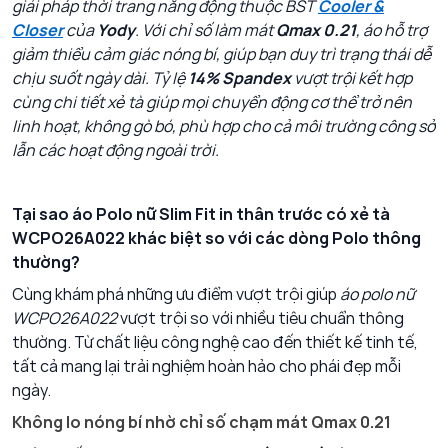
giải pháp thời trang năng động thuộc BST
Cooler &
Closer
của
Yody
. Với chỉ số làm mát
Qmax 0.21
, áo hỗ trợ
giảm thiểu cảm giác nóng bí, giúp bạn duy trì trạng thái dễ
chịu suốt ngày dài. Tỷ lệ
14% Spandex
vượt trội kết hợp
cùng chi tiết xẻ tà giúp mọi chuyển động cơ thể trở nên
linh hoạt, không gò bó, phù hợp cho cả môi trường công sở
lẫn các hoạt động ngoài trời.
Tại sao áo Polo nữ Slim Fit in thân trước có xẻ tà
WCPO26A022 khác biệt so với các dòng Polo thông
thường?
Cùng khám phá những ưu điểm vượt trội giúp
áo polo nữ
WCPO26A022
vượt trội so với nhiều tiêu chuẩn thông
thường. Từ chất liệu công nghệ cao đến thiết kế tinh tế,
tất cả mang lại trải nghiệm hoàn hảo cho phái đẹp mỗi
ngày.
Không lo nóng bí nhờ chỉ số chạm mát Qmax 0.21