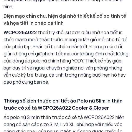
hình.
Diện mạo chỉn chu, hiện đại nhờ thiết kế cổ bo tinh tế
và họa tiết in chéo cá tính
WCPO26A022
thoát ly khỏi sự đơn điệu nhờ họa tiết in
chéo mạnh mẽ ở thân trước, mang lại làn gió mới cho tủ đồ
của phái đẹp. Phần cổ bo chắc chắn kết hợp nẹp cúc tối
giản không chỉ giữ phom tốt mà còn khẳng định chất lượng
của dòng áo polo nữ chính hãng YODY. Thiết kế này giúp
bạn duy trì vẻ ngoài chuyên nghiệp nơi văn phòng nhưng
vẫn cực kỳ trẻ trung, cá tính trong những buổi hẹn hò hay
dạo phố cùng bạn bè.
Thông số kích thước chi tiết áo Polo nữ Slim in thân
trước có xẻ tà WCPO26A022 Cooler & Closer
Áo polo nữ Slim in thân trước có xẻ tà WCPO26A022 hiện
đang có sẵn các size S, M, L và XL, phù hợp với nhiều vóc
dáng khác nhau của phụ nữ Việt. Để chọn được chiếc áo