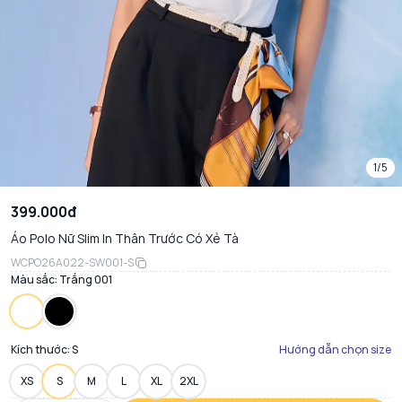
1/5
399.000đ
Áo Polo Nữ Slim In Thân Trước Có Xẻ Tà
WCPO26A022-SW001-S
Màu sắc:
Trắng 001
Kích thước:
S
Hướng dẫn chọn size
XS
S
M
L
XL
2XL