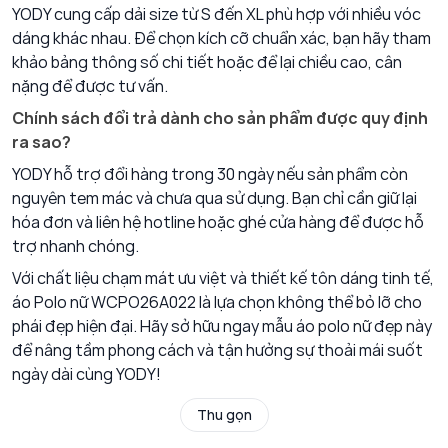
YODY cung cấp dải size từ S đến XL phù hợp với nhiều vóc
dáng khác nhau. Để chọn kích cỡ chuẩn xác, bạn hãy tham
khảo bảng thông số chi tiết hoặc để lại chiều cao, cân
nặng để được tư vấn.
Chính sách đổi trả dành cho sản phẩm được quy định
ra sao?
YODY hỗ trợ đổi hàng trong 30 ngày nếu sản phẩm còn
nguyên tem mác và chưa qua sử dụng. Bạn chỉ cần giữ lại
hóa đơn và liên hệ hotline hoặc ghé cửa hàng để được hỗ
trợ nhanh chóng.
Với chất liệu chạm mát ưu việt và thiết kế tôn dáng tinh tế,
áo Polo nữ WCPO26A022 là lựa chọn không thể bỏ lỡ cho
phái đẹp hiện đại. Hãy sở hữu ngay mẫu áo polo nữ đẹp này
để nâng tầm phong cách và tận hưởng sự thoải mái suốt
ngày dài cùng YODY!
Thu gọn