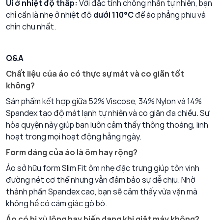
Ủi ở nhiệt độ thấp:
Với đặc tính chống nhăn tự nhiên, bạn
chỉ cần là nhẹ ở nhiệt độ
dưới 110°C
để áo phẳng phiu và
chỉn chu nhất.
Q&A
Chất liệu của áo có thực sự mát và co giãn tốt
không?
Sản phẩm kết hợp giữa 52% Viscose, 34% Nylon và 14%
Spandex tạo độ mát lạnh tự nhiên và co giãn đa chiều. Sự
hòa quyện này giúp bạn luôn cảm thấy thông thoáng, linh
hoạt trong mọi hoạt động hằng ngày.
Form dáng của áo là ôm hay rộng?
Áo sở hữu form Slim Fit ôm nhẹ đặc trưng giúp tôn vinh
đường nét cơ thể nhưng vẫn đảm bảo sự dễ chịu. Nhờ
thành phần Spandex cao, bạn sẽ cảm thấy vừa vặn mà
không hề có cảm giác gò bó.
Áo có bị xù lông hay biến dạng khi giặt máy không?