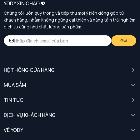
YODY XIN CHÀO 💖
Chúng tôi luôn quý trọng và tiếp thu mọi ý kiến đóng góp từ
khách hàng, nhằm không ngừng cải thiện và nâng tầm trải nghiệm
dịch vụ cũng như chất lượng sản phẩm.
Gửi
HỆ THỐNG CỬA HÀNG
MUA SẮM
Nam
TIN TỨC
Nữ
DỊCH VỤ KHÁCH HÀNG
Trẻ em
Chính sách khách hàng thân thiết
VỀ YODY
Đồng phục