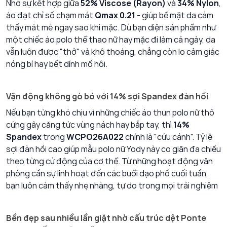
Nhờ sự kết hợp giữa
52% Viscose (Rayon)
và
34% Nylon
,
áo đạt chỉ số chạm mát
Qmax 0.21
- giúp
bề mặt da cảm
thấy mát mẻ ngay sao khi mặc. Dù bạn diện sản phẩm như
một chiếc áo polo thể thao nữ hay mặc đi làm cả ngày, da
vẫn luôn được "thở" và khô thoáng, chẳng còn lo cảm giác
nóng bí hay bết dính mồ hôi.
Vận động không gò bó với 14% sợi Spandex đàn hồi
Nếu bạn từng khó chịu vì những chiếc áo thun polo nữ thô
cứng gây căng tức vùng nách hay bắp tay, thì
14%
Spandex
trong
WCPO26A022
chính là "cứu cánh". Tỷ lệ
sợi đàn hồi cao giúp mẫu polo nữ Yody này co giãn đa chiều
theo từng cử động của cơ thể. Từ những hoạt động văn
phòng cần sự linh hoạt đến các buổi dạo phố cuối tuần,
bạn luôn cảm thấy nhẹ nhàng, tự do trong mọi trải nghiệm
Bền đẹp sau nhiều lần giặt nhờ cấu trúc dệt Ponte