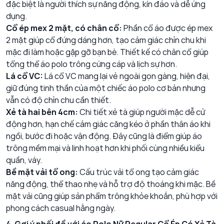
đặc biệt là người thích sự năng động, kín đáo và dễ ứng
dụng.
Cổ ép mex 2 mặt, có chân cổ:
Phần cổ áo được ép mex
2 mặt giúp cổ đứng dáng hơn, tạo cảm giác chỉn chu khi
mặc đi làm hoặc gặp gỡ bạn bè. Thiết kế có chân cổ giúp
tổng thể áo polo trông cứng cáp và lịch sự hơn.
Lá cổ VC:
Lá cổ VC mang lại vẻ ngoài gọn gàng, hiện đại,
giữ đúng tinh thần của một chiếc áo polo cơ bản nhưng
vẫn có độ chỉn chu cần thiết.
Xẻ tà hai bên 4cm:
Chi tiết xẻ tà giúp người mặc dễ cử
động hơn, hạn chế cảm giác căng kéo ở phần thân áo khi
ngồi, bước đi hoặc vận động. Đây cũng là điểm giúp áo
trông mềm mại và linh hoạt hơn khi phối cùng nhiều kiểu
quần, váy.
Bề mặt vải tổ ong:
Cấu trúc vải tổ ong tạo cảm giác
năng động, thể thao nhẹ và hỗ trợ độ thoáng khi mặc. Bề
mặt vải cũng giúp sản phẩm trông khỏe khoắn, phù hợp với
phong cách casual hằng ngày.