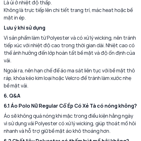
Là ủi ở nhiệt độ thấp.
Không là trực tiếp lên chi tiết trang trí, mác heat hoặc bề
mặt in ép.
Lưu ý khi sử dụng
Vì sản phẩm làm từ Polyester và có xử lý wicking, nên tránh
tiếp xúc với nhiệt độ cao trong thời gian dài. Nhiệt cao có
thể ảnh hưởng đến lớp hoàn tất bề mặt và độ ổn định của
vải.
Ngoài ra, nên hạn chế để áo ma sát liên tục với bề mặt thô
ráp, khóa kéo kim loại hoặc Velcro để tránh làm xước nhẹ
bề mặt vải.
6. Q&A
6.1 Áo Polo Nữ Regular Cổ Ép Có Xẻ Tà có nóng không?
Áo sẽ không quá nóng khi mặc trong điều kiện hằng ngày
vì sử dụng vải Polyester có xử lý wicking, giúp thoát mồ hôi
nhanh và hỗ trợ giữ bề mặt áo khô thoáng hơn.