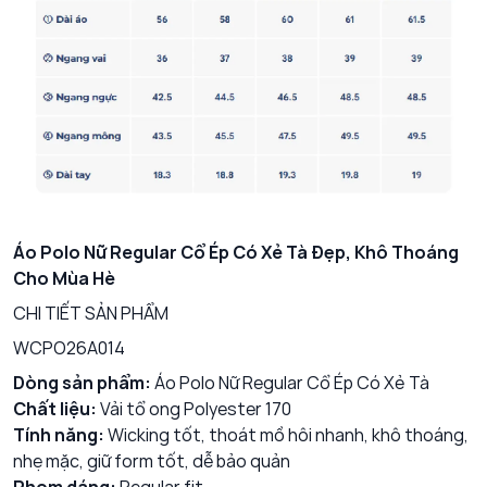
Áo Polo Nữ Regular Cổ Ép Có Xẻ Tà Đẹp, Khô Thoáng
Cho Mùa Hè
CHI TIẾT SẢN PHẨM
WCPO26A014
Dòng sản phẩm:
Áo Polo Nữ Regular Cổ Ép Có Xẻ Tà
Chất liệu:
Vải tổ ong Polyester 170
Tính năng:
Wicking tốt, thoát mồ hôi nhanh, khô thoáng,
nhẹ mặc, giữ form tốt, dễ bảo quản