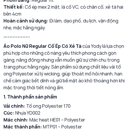
Phom dáng:
Regular fit
Thiết kế:
Cổ ép mex 2 mặt, lá cổ VC, có chân cổ, xẻ tà hai
bên 4cm
Hoàn cảnh sử dụng:
Đi làm, dạo phố, du lịch, vận động
nhẹ, mặc hằng ngày
—-----------------
Áo Polo Nữ Regular Cổ Ép Có Xẻ Tà
của Yody là lựa chọn
phù hợp cho những cô nàng yêu thích phong cách gọn
gàng, năng động nhưng vẫn muốn giữ sự chỉn chu trong
trang phục hằng ngày. Sản phẩm sử dụng chất liệu vải tổ
ong Polyester xử lý wicking, giúp thoát mồ hôi nhanh, hạn
chế cảm giác bết dính và giữ bề mặt áo khô thoáng hơn khi
mặc trong thời tiết nóng ẩm.
1. Thành phần sản phẩm
Vải chính:
Tổ ong Polyester 170
Cúc:
Nhựa YD002
Mác chính:
Mác heat HE01 – Polyester
Mác thành phần:
MTP01 – Polyester