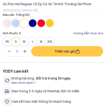
Áo Polo Nữ Regular Cổ Ép Có Xẻ Tà Khô Thoáng Giữ Phom
WCPO26A014-SW001-S
Màu sắc:
Trắng 001
Kích thước:
S
Hướng dẫn chọn size
XS
S
M
L
XL
2XL
Thêm vào giỏ
YODY cam kết
Không hài lòng,
đổi trả trong 30 ngày
Xem chính sách
Giao trong 3-5 ngày và freeship đơn từ 498k
Cam kết bảo mật thông tin khách hàng