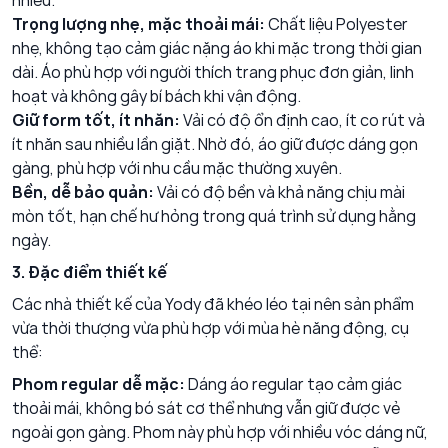
nhiều.
Trọng lượng nhẹ, mặc thoải mái:
Chất liệu Polyester
nhẹ, không tạo cảm giác nặng áo khi mặc trong thời gian
dài. Áo phù hợp với người thích trang phục đơn giản, linh
hoạt và không gây bí bách khi vận động.
Giữ form tốt, ít nhăn:
Vải có độ ổn định cao, ít co rút và
ít nhăn sau nhiều lần giặt. Nhờ đó, áo giữ được dáng gọn
gàng, phù hợp với nhu cầu mặc thường xuyên.
Bền, dễ bảo quản:
Vải có độ bền và khả năng chịu mài
mòn tốt, hạn chế hư hỏng trong quá trình sử dụng hằng
ngày.
3. Đặc điểm thiết kế
Các nhà thiết kế của Yody đã khéo léo tại nên sản phẩm
vừa thời thượng vừa phù hợp với mùa hè năng động, cụ
thể:
Phom regular dễ mặc:
Dáng áo regular tạo cảm giác
thoải mái, không bó sát cơ thể nhưng vẫn giữ được vẻ
ngoài gọn gàng. Phom này phù hợp với nhiều vóc dáng nữ,