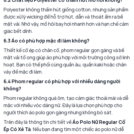
6.2 Chất liệu Polyester có thấm hút mồ hôi không?
Polyester không thấm hút giống cotton, nhưng sản phẩm
được xử lý wicking để hỗ trợ hút, dẫn và thoát ẩm ra bề
mặt vải. Nhờ vậy, mồ hôi bay hơi nhanh hơn và hạn chế cảm
giác bết dính.
6.3 Áo có phù hợp mặc đi làm không?
Thiết kế cổ ép có chân cổ, phom regular gọn gàng và bề
mặt vải tổ ong giúp áo phù hợp với môi trường công sở linh
hoạt. Bạn có thể phối cùng quần âu, quần kaki hoặc chân
váy để mặc đi làm.
6.4 Phom regular có phù hợp với nhiều dáng người
không?
Phom regular không quá ôm, tạo cảm giác thoải mái và dễ
mặc với nhiều vóc dáng nữ. Đây là lựa chọn phù hợp cho
người thích áo polo gọn gàng nhưng không bó sát.
Trên đây là thông tin chi tiết về
Áo Polo Nữ Regular Cổ
Ép Có Xẻ Tà
. Nếu bạn đang tìm một chiếc áo polo nữ dễ