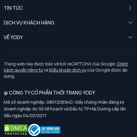
Nam
TIN TỨC
Nữ
DỊCH VỤ KHÁCH HÀNG
Trẻ em
Chính sách khách hàng thân thiết
VỀ YODY
Đồng phục
Chính sách đổi trả
Giới thiệu
Chính sách bảo vệ dữ liệu cá nhân
Tuyển dụng
Trang web này được bảo vệ bởi reCAPTCHA của Google.
Chính
sách quyền riêng tư
và
Điều khoản dịch vụ
của Google được áp
Chính sách thanh toán, giao nhận
dụng.
Chính sách chất lượng và an toàn sức khoẻ nghề nghiệp
@ CÔNG TY CỔ PHẦN THỜI TRANG YODY
Mã số doanh nghiệp: 0801206940. Giấy chứng nhận đăng ký
Chính sách đơn đồng phục
doanh nghiệp do Sở Kế hoạch và Đầu tư TP Hải Dương cấp lần
đầu ngày 04/03/2017
Hướng dẫn chọn kích thước