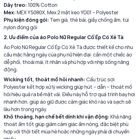
Dây treo:
100% Cotton
Mex:
MEX Y5080X, Mex 2 mặt keo YD01 – Polyester
Phụ kiện đóng gói:
Tem giá, thẻ bài, giấy chống ẩm, túi
nylon đóng gói
2. Ưu điểm của áo Polo Nữ Regular Cổ Ép Có Xẻ Tà
Áo Polo Nữ Regular Cổ Ép Có Xẻ Tà được thiết kế cho nhu
cầu mặc hằng ngày của phụ nữ hiện đại: cần một chiếc áo
dễ phối, thoải mái, ít nhăn và phù hợp với nhịp sống năng
động.
Wicking tốt, thoát mồ hôi nhanh:
Cấu trúc sợi
Polyester kết hợp xử lý wicking giúp hút – dẫn – thoát mồ
hôi hiệu quả ra bề mặt vải. Điều này hỗ trợ quá trình bay hơi
nhanh hơn, giúp áo giữ được cảm giác khô ráo và sạch sẽ
lâu hơn trong ngày.
Khô thoáng, hạn chế bết dính khi vận động:
Khả năng
thoát ẩm tốt giúp giảm cảm giác ẩm nóng, đặc biệt phù
hợp với thời tiết mùa hè hoặc những ngày phải di chuyển