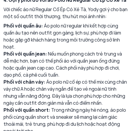
4. Gợi ý phối đồ với áo Polo Nữ Regular Cổ Ép Có Xẻ Tà
Với chiếc áo nữ Regular Cổ Ép Có Xẻ Tà, Yody gợi ý cho bạn
một số outfit thời thượng, thu hút mọi ánh nhìn:
Phối với quần âu:
Áo polo nữ regular khi kết hợp cùng
quần âu tạo nên outfit gọn gàng, lịch sự, phù hợp đi làm
hoặc gặp gỡ khách hàng trong môi trường công sở linh
hoạt.
Phối với quần jean:
Nếu muốn phong cách trẻ trung và
dễ mặc hơn, bạn có thể phối áo với quần jean ống đứng
hoặc quần jean cạp cao. Cách phối này phù hợp đi chơi,
dạo phố, cà phê cuối tuần.
Phối với chân váy:
Áo polo nữ cổ ép có thể mix cùng chân
váy chữ A hoặc chân váy ngắn để tạo vẻ ngoài nữ tính
nhưng vẫn năng động. Đây là lựa chọn phù hợp cho những
ngày cần outfit đơn giản mà vẫn có điểm nhấn.
Phối với quần short:
Trong những ngày hè nóng, áo polo
phối cùng quần short và sneaker sẽ mang lại cảm giác
thoải mái, trẻ trung, phù hợp đi du lịch hoặc hoạt động