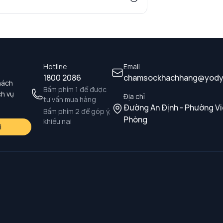
Hotline
Email
1800 2086
chamsockhachhang@yody
hách
Bấm phím 1 để được
ch vụ
Địa chỉ
tư vấn mua hàng
Đường An Định - Phường Vi
Bấm phím 2 để góp ý,
Phòng
khiếu nại
i