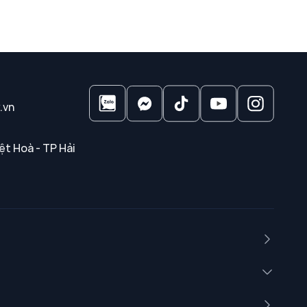
.vn
ệt Hoà - TP Hải