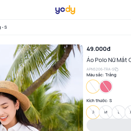
 - S
49.000đ
Áo Polo Nữ Mắt
APN5206-TRA-S
Màu sắc:
Trắng
Kích thước:
S
S
M
L