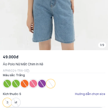
1/9
49.000đ
Áo Polo Nữ Mắt Chim In Kẻ
APN6024-TRA-S
Màu sắc:
Trắng
Kích thước:
S
Hướng dẫn chọn size
S
M