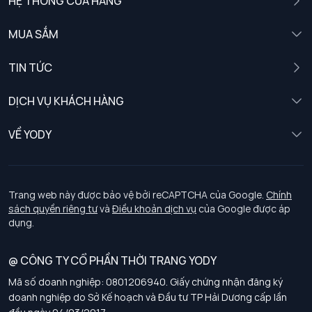
HỆ THỐNG CỬA HÀNG
MUA SẮM
Nam
TIN TỨC
Nữ
DỊCH VỤ KHÁCH HÀNG
Trẻ em
Chính sách khách hàng thân thiết
VỀ YODY
Đồng phục
Chính sách đổi trả
Giới thiệu
Chính sách bảo vệ dữ liệu cá nhân
Tuyển dụng
Trang web này được bảo vệ bởi reCAPTCHA của Google.
Chính
sách quyền riêng tư
và
Điều khoản dịch vụ
của Google được áp
Chính sách thanh toán, giao nhận
dụng.
Chính sách chất lượng và an toàn sức khoẻ nghề nghiệp
@ CÔNG TY CỔ PHẦN THỜI TRANG YODY
Mã số doanh nghiệp: 0801206940. Giấy chứng nhận đăng ký
Chính sách đơn đồng phục
doanh nghiệp do Sở Kế hoạch và Đầu tư TP Hải Dương cấp lần