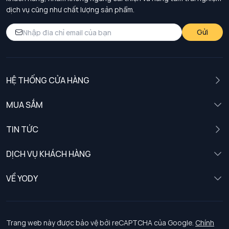
dịch vụ cũng như chất lượng sản phẩm.
Gửi
HỆ THỐNG CỬA HÀNG
MUA SẮM
Nam
TIN TỨC
Nữ
DỊCH VỤ KHÁCH HÀNG
Trẻ em
Chính sách khách hàng thân thiết
VỀ YODY
Đồng phục
Chính sách đổi trả
Giới thiệu
Chính sách bảo vệ dữ liệu cá nhân
Tuyển dụng
Trang web này được bảo vệ bởi reCAPTCHA của Google.
Chính