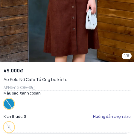
1/6
49.000đ
Áo Polo Nữ Cafe Tổ Ong bo kẻ to
APN5416-CBA-S
Màu sắc:
Xanh coban
Kích thước:
S
Hướng dẫn chọn size
S