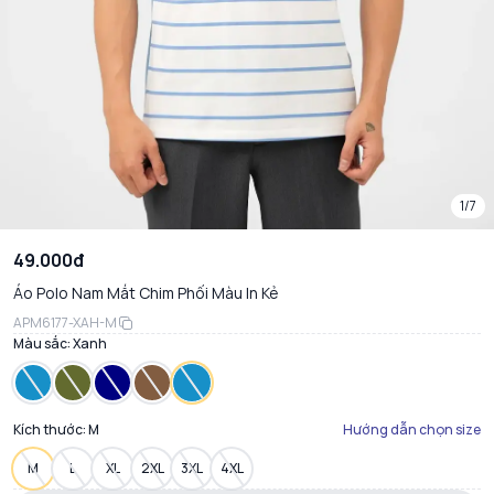
1/7
49.000đ
Áo Polo Nam Mắt Chim Phối Màu In Kẻ
APM6177-XAH-M
Màu sắc:
Xanh
Kích thước:
M
Hướng dẫn chọn size
M
L
XL
2XL
3XL
4XL