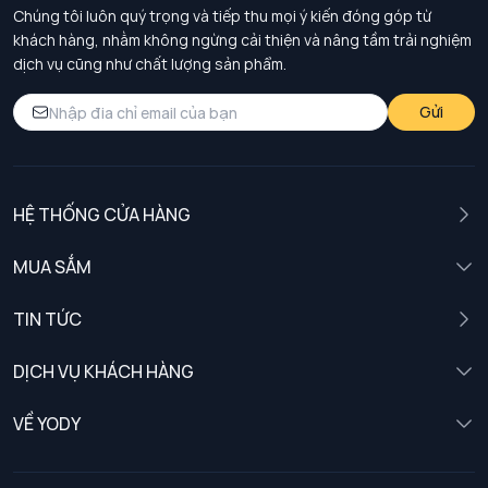
Chúng tôi luôn quý trọng và tiếp thu mọi ý kiến đóng góp từ
khách hàng, nhằm không ngừng cải thiện và nâng tầm trải nghiệm
dịch vụ cũng như chất lượng sản phẩm.
Gửi
HỆ THỐNG CỬA HÀNG
MUA SẮM
Nam
TIN TỨC
Nữ
DỊCH VỤ KHÁCH HÀNG
Trẻ em
Chính sách khách hàng thân thiết
VỀ YODY
Đồng phục
Chính sách đổi trả
Giới thiệu