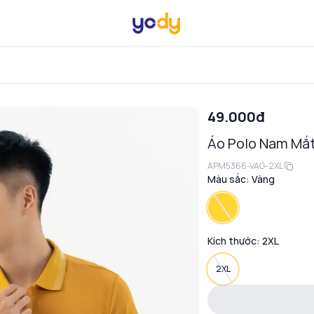
49.000đ
Áo Polo Nam Mắt
APM5366-VAG-2XL
Màu sắc:
Vàng
Kích thước:
2XL
2XL