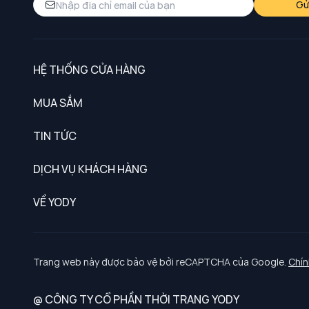
Gử
HỆ THỐNG CỬA HÀNG
MUA SẮM
Nam
TIN TỨC
Nữ
DỊCH VỤ KHÁCH HÀNG
Trẻ em
Chính sách khách hàng thân thiết
VỀ YODY
Đồng phục
Chính sách đổi trả
Giới thiệu
Chính sách bảo vệ dữ liệu cá nhân
Tuyển dụng
Trang web này được bảo vệ bởi reCAPTCHA của Google.
Chín
Chính sách thanh toán, giao nhận
@ CÔNG TY CỔ PHẦN THỜI TRANG YODY