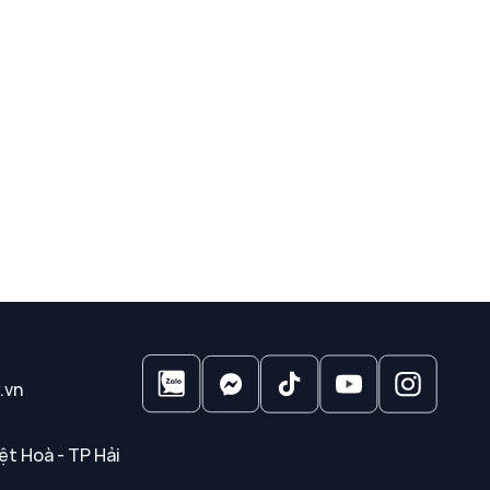
.vn
ệt Hoà - TP Hải