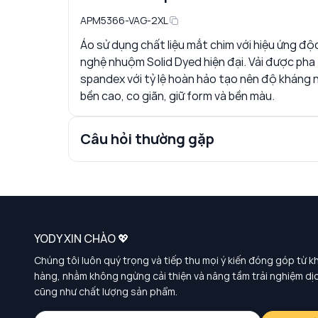
APM5366-VAG-2XL
Áo sử dụng chất liệu mắt chim với hiệu ứng độ
nghệ nhuộm Solid Dyed hiện đại. Vải được pha t
spandex với tỷ lệ hoàn hảo tạo nên độ kháng 
bền cao, co giãn, giữ form và bền màu.
Câu hỏi thường gặp
YODY XIN CHÀO 💖
Chúng tôi luôn quý trọng và tiếp thu mọi ý kiến đóng góp từ k
hàng, nhằm không ngừng cải thiện và nâng tầm trải nghiệm dị
cũng như chất lượng sản phẩm.