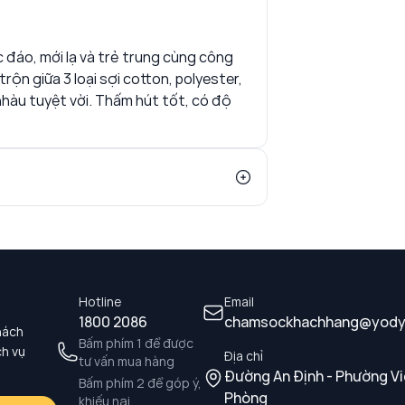
c đáo, mới lạ và trẻ trung cùng công
rộn giữa 3 loại sợi cotton, polyester,
nhàu tuyệt vời. Thấm hút tốt, có độ
Hotline
Email
1800 2086
chamsockhachhang@yody
hách
Bấm phím 1 để được
ch vụ
Địa chỉ
tư vấn mua hàng
Đường An Định - Phường Vi
Bấm phím 2 để góp ý,
Phòng
khiếu nại