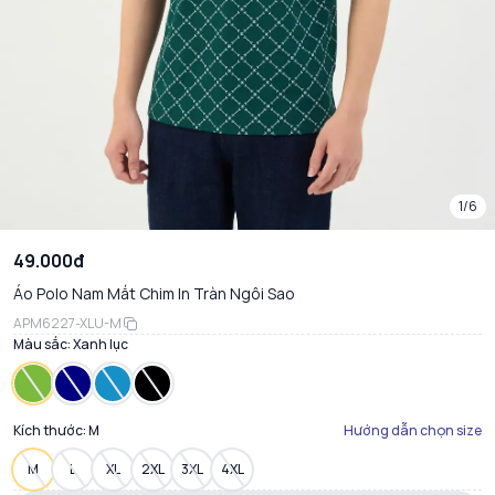
1/6
49.000đ
Áo Polo Nam Mắt Chim In Tràn Ngôi Sao
APM6227-XLU-M
Màu sắc:
Xanh lục
Kích thước:
M
Hướng dẫn chọn size
M
L
XL
2XL
3XL
4XL