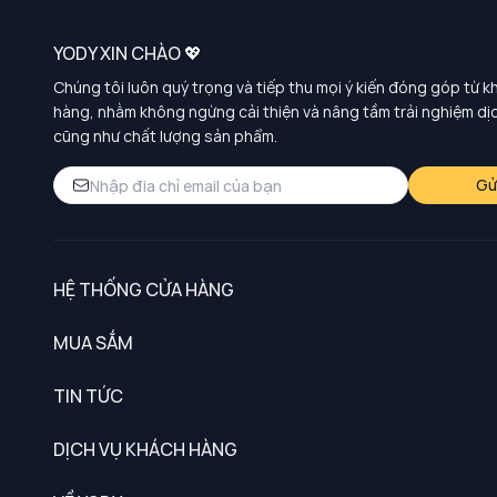
YODY XIN CHÀO 💖
Chúng tôi luôn quý trọng và tiếp thu mọi ý kiến đóng góp từ k
hàng, nhằm không ngừng cải thiện và nâng tầm trải nghiệm dị
cũng như chất lượng sản phẩm.
Gử
HỆ THỐNG CỬA HÀNG
MUA SẮM
Nam
TIN TỨC
Nữ
DỊCH VỤ KHÁCH HÀNG
Trẻ em
Chính sách khách hàng thân thiết