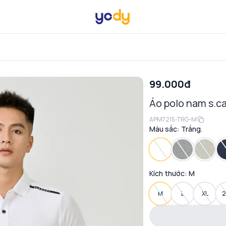
99.000đ
Áo polo nam s.ca
APM7215-TRG-M
Màu sắc:
Trắng.
Kích thước:
M
M
L
XL
2