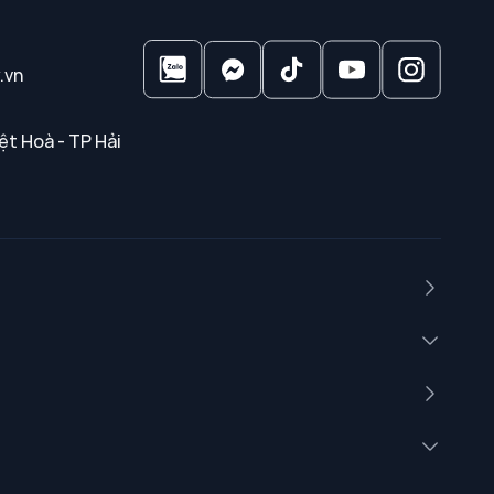
.vn
ệt Hoà - TP Hải