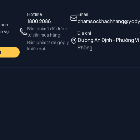
Hotline
Email
1800 2086
chamsockhachhang@yody
hách
Bấm phím 1 để được
ch vụ
Địa chỉ
tư vấn mua hàng
Đường An Định - Phường Vi
Bấm phím 2 để góp ý,
Phòng
khiếu nại
i