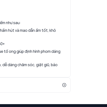
iểm như sau:
thấm hút và mao dẫn ẩm tốt, khô
50+
ue tổ ong giúp định hình phom dáng
, dễ dàng chăm sóc, giặt giũ, bảo