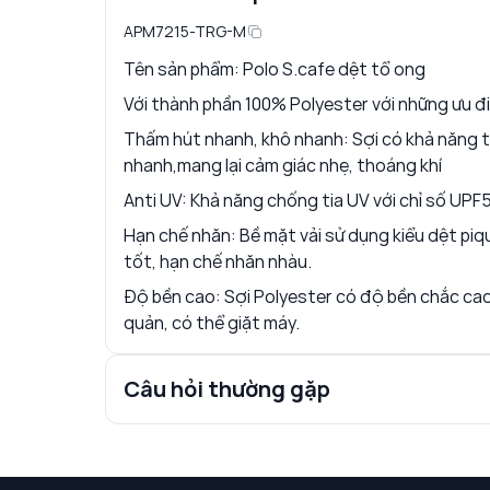
APM7215-TRG-M
Tên sản phẩm: Polo S.cafe dệt tổ ong
Với thành phần 100% Polyester với những ưu đ
Thấm hút nhanh, khô nhanh: Sợi có khả năng 
nhanh,mang lại cảm giác nhẹ, thoáng khí
Anti UV: Khả năng chống tia UV với chỉ số UPF
Hạn chế nhăn: Bề mặt vải sử dụng kiểu dệt piq
tốt, hạn chế nhăn nhàu.
Độ bền cao: Sợi Polyester có độ bền chắc cao
quản, có thể giặt máy.
Câu hỏi thường gặp