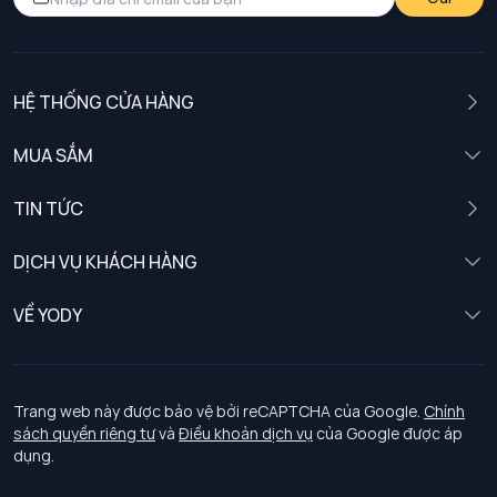
HỆ THỐNG CỬA HÀNG
MUA SẮM
Nam
TIN TỨC
Nữ
DỊCH VỤ KHÁCH HÀNG
Trẻ em
Chính sách khách hàng thân thiết
VỀ YODY
Đồng phục
Chính sách đổi trả
Giới thiệu
Chính sách bảo vệ dữ liệu cá nhân
Tuyển dụng
Trang web này được bảo vệ bởi reCAPTCHA của Google.
Chính
sách quyền riêng tư
và
Điều khoản dịch vụ
của Google được áp
Chính sách thanh toán, giao nhận
dụng.