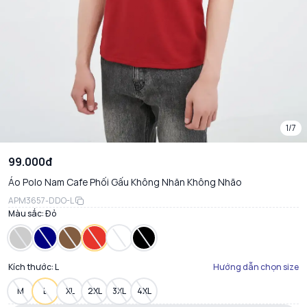
1/7
99.000đ
Áo Polo Nam Cafe Phối Gấu Không Nhăn Không Nhão
APM3657-DDO-L
Màu sắc:
Đỏ
Kích thước:
L
Hướng dẫn chọn size
M
L
XL
2XL
3XL
4XL