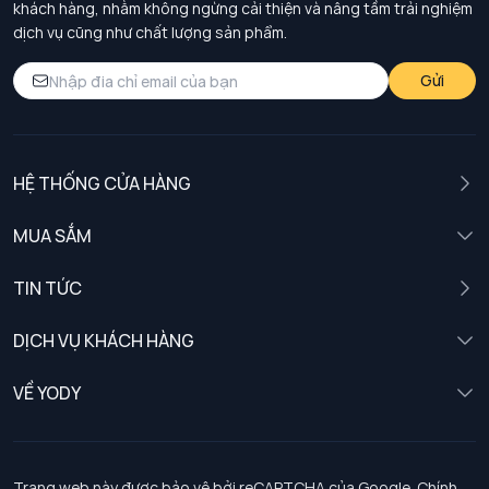
khách hàng, nhằm không ngừng cải thiện và nâng tầm trải nghiệm
dịch vụ cũng như chất lượng sản phẩm.
Gửi
HỆ THỐNG CỬA HÀNG
MUA SẮM
Nam
TIN TỨC
Nữ
DỊCH VỤ KHÁCH HÀNG
Trẻ em
Chính sách khách hàng thân thiết
VỀ YODY
Đồng phục
Chính sách đổi trả
Giới thiệu
Chính sách bảo vệ dữ liệu cá nhân
Tuyển dụng
Trang web này được bảo vệ bởi reCAPTCHA của Google.
Chính