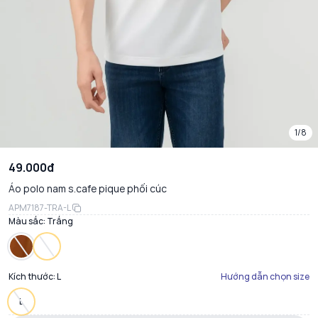
1/8
49.000đ
Áo polo nam s.cafe pique phối cúc
APM7187-TRA-L
Màu sắc:
Trắng
Kích thước:
L
Hướng dẫn chọn size
L