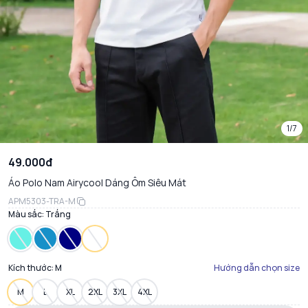
1/7
49.000đ
Áo Polo Nam Airycool Dáng Ôm Siêu Mát
APM5303-TRA-M
Màu sắc:
Trắng
Kích thước:
M
Hướng dẫn chọn size
M
L
XL
2XL
3XL
4XL