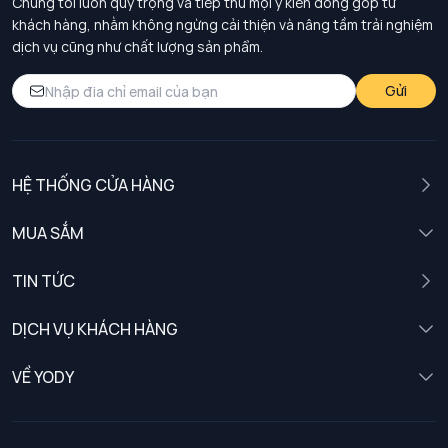
Chúng tôi luôn quý trọng và tiếp thu mọi ý kiến đóng góp từ
khách hàng, nhằm không ngừng cải thiện và nâng tầm trải nghiệm
dịch vụ cũng như chất lượng sản phẩm.
Gửi
HỆ THỐNG CỬA HÀNG
MUA SẮM
Nam
TIN TỨC
Nữ
DỊCH VỤ KHÁCH HÀNG
Trẻ em
Chính sách khách hàng thân thiết
VỀ YODY
Đồng phục
Chính sách đổi trả
Giới thiệu