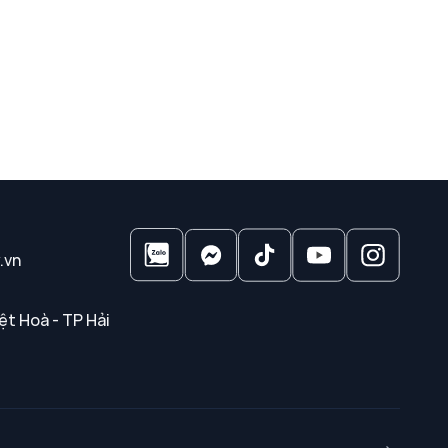
.vn
ệt Hoà - TP Hải