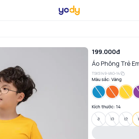
199.000đ
Áo Phông Trẻ Em
TSK5149-VAG-14
Màu sắc:
Vàng
Kích thước:
14
8
10
12