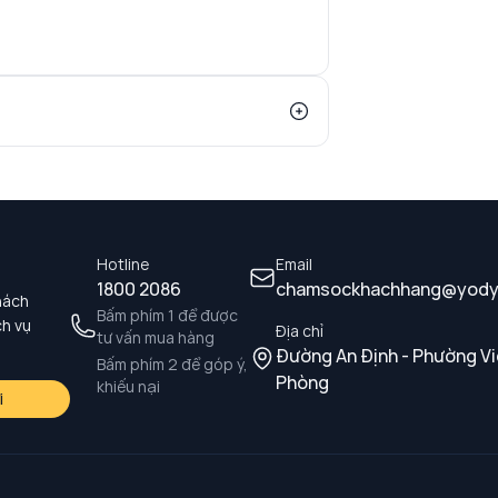
Hotline
Email
1800 2086
chamsockhachhang@yody
hách
Bấm phím 1 để được
ch vụ
Địa chỉ
tư vấn mua hàng
Đường An Định - Phường Vi
Bấm phím 2 để góp ý,
Phòng
khiếu nại
i