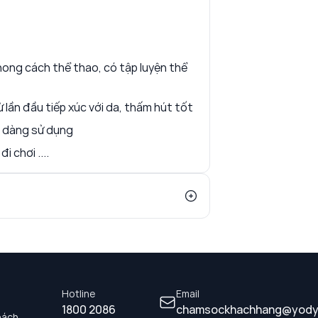
hong cách thể thao, có tập luyện thể
 lần đầu tiếp xúc với da, thấm hút tốt
ễ dàng sử dụng
i chơi ....
Hotline
Email
1800 2086
chamsockhachhang@yody
hách