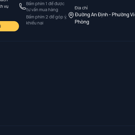
Bấm phím 1 để được
ch vụ
Địa chỉ
tư vấn mua hàng
Đường An Định - Phường Vi
Bấm phím 2 để góp ý,
Phòng
khiếu nại
i