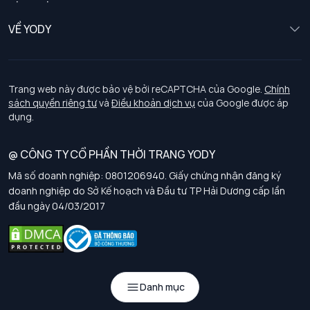
Trẻ em
Chính sách khách hàng thân thiết
VỀ YODY
Đồng phục
Chính sách đổi trả
Giới thiệu
Chính sách bảo vệ dữ liệu cá nhân
Tuyển dụng
Trang web này được bảo vệ bởi reCAPTCHA của Google.
Chính
sách quyền riêng tư
và
Điều khoản dịch vụ
của Google được áp
Chính sách thanh toán, giao nhận
dụng.
Chính sách chất lượng và an toàn sức khoẻ nghề nghiệp
@ CÔNG TY CỔ PHẦN THỜI TRANG YODY
Mã số doanh nghiệp: 0801206940. Giấy chứng nhận đăng ký
Chính sách đơn đồng phục
doanh nghiệp do Sở Kế hoạch và Đầu tư TP Hải Dương cấp lần
đầu ngày 04/03/2017
Hướng dẫn chọn kích thước
Danh mục