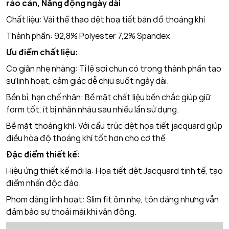
rào cản, Năng động ngày dài
Chất liệu: Vải thể thao dệt hoạ tiết bản đồ thoáng khí
Thành phần: 92,8% Polyester 7,2% Spandex
Ưu điểm chất liệu:
Co giãn nhẹ nhàng: Tỉ lệ sợi chun có trong thành phần tạo
sự linh hoạt, cảm giác dễ chịu suốt ngày dài.
Bền bỉ, hạn chế nhăn: Bề mặt chất liệu bền chắc giúp giữ
form tốt, ít bị nhăn nhàu sau nhiều lần sử dụng.
Bề mặt thoáng khí: Với cấu trúc dệt họa tiết jacquard giúp
điều hòa độ thoáng khí tốt hơn cho cơ thể
Đặc điểm thiết kế:
Hiệu ứng thiết kế mới lạ: Họa tiết dệt Jacquard tinh tế, tạo
điểm nhấn độc đáo.
Phom dáng linh hoạt: Slim fit ôm nhẹ, tôn dáng nhưng vẫn
đảm bảo sự thoải mái khi vận động.