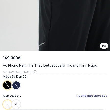
1/8
149.000đ
Áo Phông Nam Thể Thao Dệt Jacquard Thoáng Khí In Ngực
MATS25S021-SK001-L
Màu sắc:
Đen 001
Kích thước:
L
Hướng dẫn chọn size
L
XL