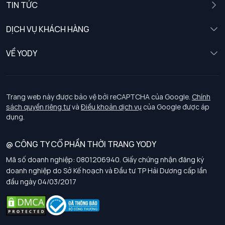
TIN TỨC
Nữ
DỊCH VỤ KHÁCH HÀNG
Trẻ em
Chính sách khách hàng thân thiết
VỀ YODY
Đồng phục
Chính sách đổi trả
Giới thiệu
Chính sách bảo vệ dữ liệu cá nhân
Tuyển dụng
Trang web này được bảo vệ bởi reCAPTCHA của Google.
Chính
sách quyền riêng tư
và
Điều khoản dịch vụ
của Google được áp
Chính sách thanh toán, giao nhận
dụng.
Chính sách chất lượng và an toàn sức khoẻ nghề nghiệp
@ CÔNG TY CỔ PHẦN THỜI TRANG YODY
Mã số doanh nghiệp: 0801206940. Giấy chứng nhận đăng ký
Chính sách đơn đồng phục
doanh nghiệp do Sở Kế hoạch và Đầu tư TP Hải Dương cấp lần
đầu ngày 04/03/2017
Hướng dẫn chọn kích thước