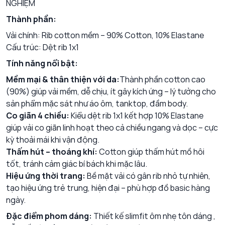
NGHIỆM
Thành phần:
Vải chính: Rib cotton mềm – 90% Cotton, 10% Elastane
Cấu trúc: Dệt rib 1x1
Tính năng nổi bật:
Mềm mại & thân thiện với da:
Thành phần cotton cao
(90%) giúp vải mềm, dễ chịu, ít gây kích ứng – lý tưởng cho
sản phẩm mặc sát như áo ôm, tanktop, đầm body.
Co giãn 4 chiều:
Kiểu dệt rib 1x1 kết hợp 10% Elastane
giúp vải co giãn linh hoạt theo cả chiều ngang và dọc – cực
kỳ thoải mái khi vận động.
Thấm hút – thoáng khí:
Cotton giúp thấm hút mồ hôi
tốt, tránh cảm giác bí bách khi mặc lâu.
Hiệu ứng thời trang:
Bề mặt vải có gân rib nhỏ tự nhiên,
tạo hiệu ứng trẻ trung, hiện đại – phù hợp đồ basic hàng
ngày.
Đặc điểm phom dáng:
Thiết kế slimfit ôm nhẹ tôn dáng ,