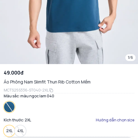
1/6
49.000đ
Áo Phông Nam Slimfit Thun Rib Cotton Mềm
MCTS25S336-ST040-2XL
Màu sắc:
màu ngọc lam 040
Kích thước:
2XL
Hướng dẫn chọn size
2XL
4XL