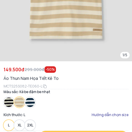
1/5
149.500đ
299.000đ
-
50
%
Áo Thun Nam Họa Tiết Kẻ To
MCTS25S082-TE060-L
Màu sắc:
Kẻ be đậm be nhạt
Kích thước:
L
Hướng dẫn chọn size
L
XL
2XL