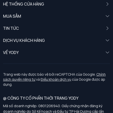
HỆ THỐNG CỬA HÀNG
MUA SẮM
Nam
TIN TỨC
Nữ
DỊCH VỤ KHÁCH HÀNG
Trẻ em
Chính sách khách hàng thân thiết
VỀ YODY
Đồng phục
Chính sách đổi trả
Giới thiệu
Chính sách bảo vệ dữ liệu cá nhân
Tuyển dụng
Trang web này được bảo vệ bởi reCAPTCHA của Google.
Chính
sách quyền riêng tư
và
Điều khoản dịch vụ
của Google được áp
Chính sách thanh toán, giao nhận
dụng.
Chính sách chất lượng và an toàn sức khoẻ nghề nghiệp
@ CÔNG TY CỔ PHẦN THỜI TRANG YODY
Mã số doanh nghiệp: 0801206940. Giấy chứng nhận đăng ký
Chính sách đơn đồng phục
doanh nghiệp do Sở Kế hoạch và Đầu tư TP Hải Dương cấp lần