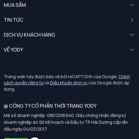
MUA SẮM
Nam
TIN TỨC
Nữ
DỊCH VỤ KHÁCH HÀNG
Trẻ em
Chính sách khách hàng thân thiết
VỀ YODY
Đồng phục
Chính sách đổi trả
Giới thiệu
Chính sách bảo vệ dữ liệu cá nhân
Tuyển dụng
Trang web này được bảo vệ bởi reCAPTCHA của Google.
Chính
sách quyền riêng tư
và
Điều khoản dịch vụ
của Google được áp
Chính sách thanh toán, giao nhận
dụng.
Chính sách chất lượng và an toàn sức khoẻ nghề nghiệp
@ CÔNG TY CỔ PHẦN THỜI TRANG YODY
Mã số doanh nghiệp: 0801206940. Giấy chứng nhận đăng ký
Chính sách đơn đồng phục
doanh nghiệp do Sở Kế hoạch và Đầu tư TP Hải Dương cấp lần
đầu ngày 04/03/2017
Hướng dẫn chọn kích thước