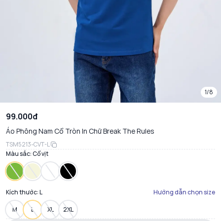
1/8
99.000đ
Áo Phông Nam Cổ Tròn In Chữ Break The Rules
TSM5213-CVT-L
Màu sắc:
Cổ vịt
Kích thước:
L
Hướng dẫn chọn size
M
L
XL
2XL