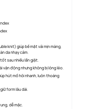
andex
ndex
ble knit) giúp bề mặt vải mịn màng,
làn da nhạy cảm.
 tốt sau nhiều lần giặt.
mái vận động nhưng không bị lỏng lẻo.
iúp hút mồ hôi nhanh, luôn thoáng
iữ form lâu dài.
rung, dễ mặc.