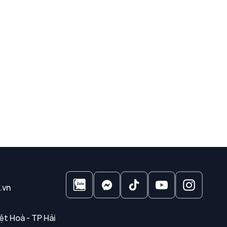
.vn
ệt Hoà - TP Hải