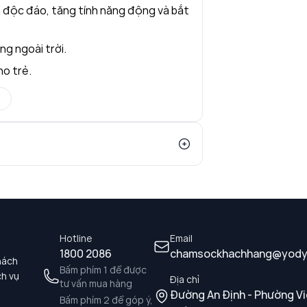
ấn độc đáo, tăng tính năng động và bắt
ng ngoài trời.
ho trẻ.
Hotline
Email
1800 2086
chamsockhachhang@yody
hách
Bấm phím 1 để được
ch vụ
Địa chỉ
tư vấn mua hàng
Đường An Định - Phường Vi
Bấm phím 2 để góp ý,