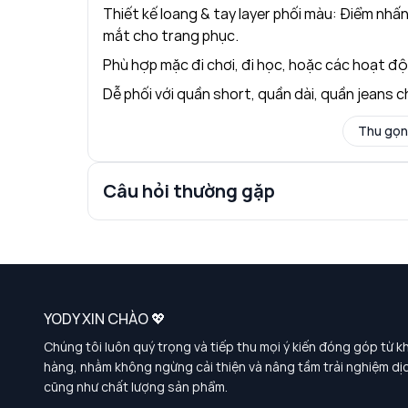
Thiết kế loang & tay layer phối màu: Điểm nh
mắt cho trang phục.
Phù hợp mặc đi chơi, đi học, hoặc các hoạt độ
Dễ phối với quần short, quần dài, quần jeans c
Thu gọn
Câu hỏi thường gặp
YODY XIN CHÀO 💖
Chúng tôi luôn quý trọng và tiếp thu mọi ý kiến đóng góp từ k
hàng, nhằm không ngừng cải thiện và nâng tầm trải nghiệm dị
cũng như chất lượng sản phẩm.