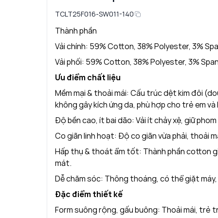
TCLT25F016-SW011-140
Thành phần
Vải chính: 59% Cotton, 38% Polyester, 3% Sp
Vải phối: 59% Cotton, 38% Polyester, 3% Spa
Ưu điểm chất liệu
Mềm mại & thoải mái: Cấu trúc dệt kim đôi (dou
không gây kích ứng da, phù hợp cho trẻ em và 
Độ bền cao, ít bai dão: Vải ít chảy xệ, giữ phom
Co giãn linh hoạt: Độ co giãn vừa phải, thoải 
Hấp thụ & thoát ẩm tốt: Thành phần cotton g
mát.
Dễ chăm sóc: Thông thoáng, có thể giặt máy, g
Đặc điểm thiết kế
Form suông rộng, gấu buông: Thoải mái, trẻ t