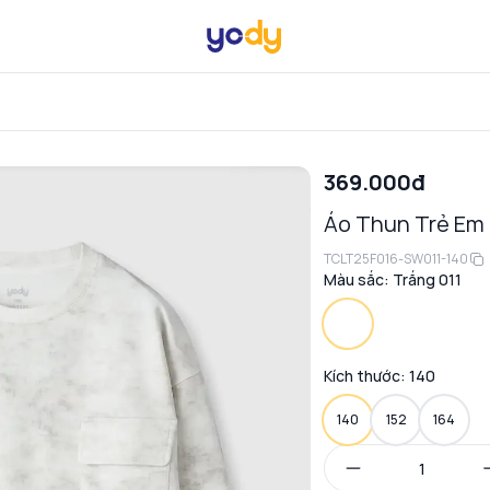
369.000đ
Áo Thun Trẻ Em 
TCLT25F016-SW011-140
Màu sắc:
Trắng 011
Kích thước:
140
140
152
164