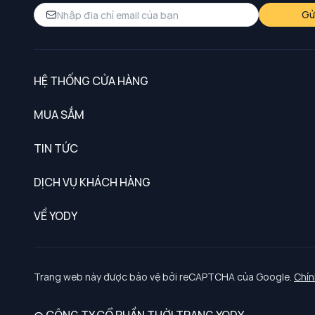
Gử
HỆ THỐNG CỬA HÀNG
MUA SẮM
Nam
TIN TỨC
Nữ
DỊCH VỤ KHÁCH HÀNG
Trẻ em
Chính sách khách hàng thân thiết
VỀ YODY
Đồng phục
Chính sách đổi trả
Giới thiệu
Chính sách bảo vệ dữ liệu cá nhân
Tuyển dụng
Trang web này được bảo vệ bởi reCAPTCHA của Google.
Chín
Chính sách thanh toán, giao nhận