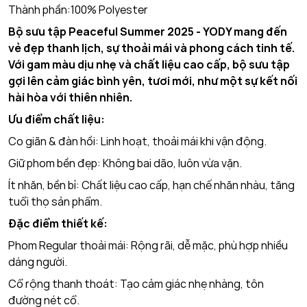
Thành phần:100% Polyester
Bộ sưu tập Peaceful Summer 2025 - YODY mang đến
vẻ đẹp thanh lịch, sự thoải mái và phong cách tinh tế.
Với gam màu dịu nhẹ và chất liệu cao cấp, bộ sưu tập
gợi lên cảm giác bình yên, tươi mới, như một sự kết nối
hài hòa với thiên nhiên.
Ưu điểm chất liệu:
Co giãn & đàn hồi: Linh hoạt, thoải mái khi vận động.
Giữ phom bền đẹp: Không bai dão, luôn vừa vặn.
Ít nhăn, bền bỉ: Chất liệu cao cấp, hạn chế nhăn nhàu, tăng
tuổi thọ sản phẩm.
Đặc điểm thiết kế:
Phom Regular thoải mái: Rộng rãi, dễ mặc, phù hợp nhiều
dáng người.
Cổ rộng thanh thoát: Tạo cảm giác nhẹ nhàng, tôn
đường nét cổ.