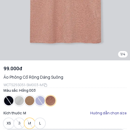
1/4
99.000đ
Áo Phông Cổ Rộng Dáng Suông
WCTS25S051-SM003-M
Màu sắc:
Hồng 003
Kích thước:
M
Hướng dẫn chọn size
XS
S
M
L