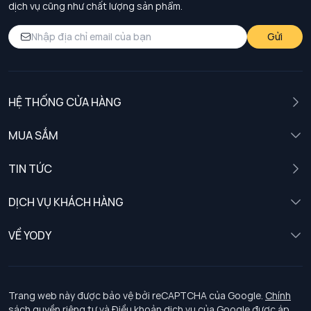
dịch vụ cũng như chất lượng sản phẩm.
Gửi
HỆ THỐNG CỬA HÀNG
MUA SẮM
Nam
TIN TỨC
Nữ
DỊCH VỤ KHÁCH HÀNG
Trẻ em
Chính sách khách hàng thân thiết
VỀ YODY
Đồng phục
Chính sách đổi trả
Giới thiệu
Chính sách bảo vệ dữ liệu cá nhân
Tuyển dụng
Trang web này được bảo vệ bởi reCAPTCHA của Google.
Chính
sách quyền riêng tư
và
Điều khoản dịch vụ
của Google được áp