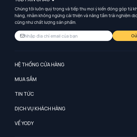
Chúng tôi luôn quý trọng và tiếp thu mọi ý kiến đóng góp từ k
hàng, nhằm không ngừng cải thiện và nâng tầm trải nghiệm dị
cũng như chất lượng sản phẩm.
Gử
HỆ THỐNG CỬA HÀNG
MUA SẮM
Nam
TIN TỨC
Nữ
DỊCH VỤ KHÁCH HÀNG
Trẻ em
Chính sách khách hàng thân thiết
VỀ YODY
Đồng phục
Chính sách đổi trả
Giới thiệu