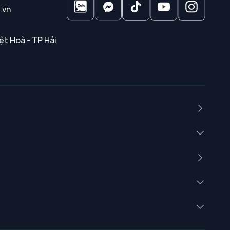
.vn
ệt Hoà - TP Hải