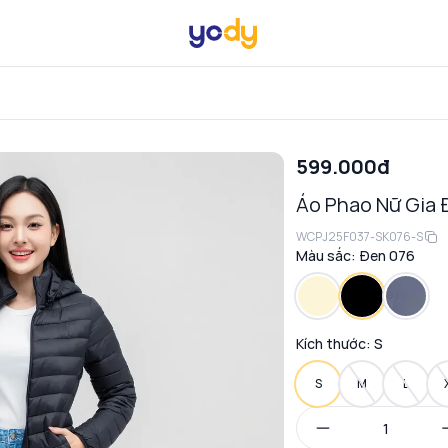
599.000đ
Áo Phao Nữ Gia 
WCPJ25F037-SK076-S
Màu sắc:
Đen 076
Kích thước:
S
S
M
L