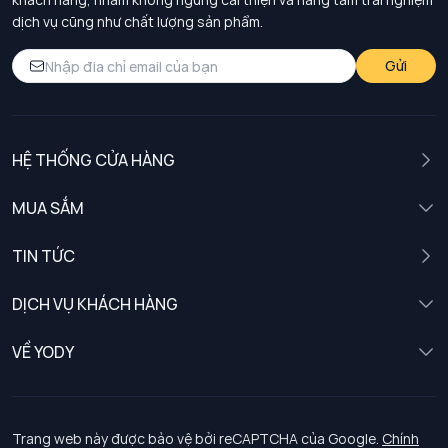
dịch vụ cũng như chất lượng sản phẩm.
Gửi
HỆ THỐNG CỬA HÀNG
MUA SẮM
Nam
TIN TỨC
Nữ
DỊCH VỤ KHÁCH HÀNG
Trẻ em
Chính sách khách hàng thân thiết
VỀ YODY
Đồng phục
Chính sách đổi trả
Giới thiệu
Chính sách bảo vệ dữ liệu cá nhân
Tuyển dụng
Trang web này được bảo vệ bởi reCAPTCHA của Google.
Chính