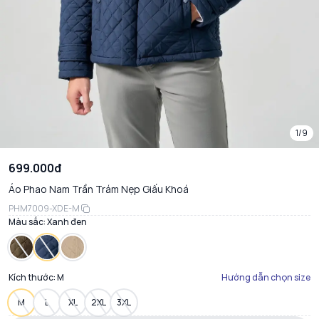
1/9
699.000đ
Áo Phao Nam Trần Trám Nẹp Giấu Khoá
PHM7009-XDE-M
Màu sắc:
Xanh đen
Kích thước:
M
Hướng dẫn chọn size
M
L
XL
2XL
3XL