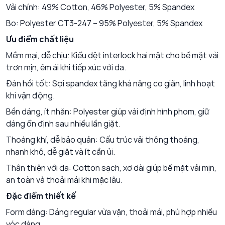
Vải chính: 49% Cotton, 46% Polyester, 5% Spandex
Bo: Polyester CT3-247 – 95% Polyester, 5% Spandex
Ưu điểm chất liệu
Mềm mại, dễ chịu: Kiểu dệt interlock hai mặt cho bề mặt vải
trơn mịn, êm ái khi tiếp xúc với da.
Đàn hồi tốt: Sợi spandex tăng khả năng co giãn, linh hoạt
khi vận động.
Bền dáng, ít nhăn: Polyester giúp vải định hình phom, giữ
dáng ổn định sau nhiều lần giặt.
Thoáng khí, dễ bảo quản: Cấu trúc vải thông thoáng,
nhanh khô, dễ giặt và ít cần ủi.
Thân thiện với da: Cotton sạch, xơ dài giúp bề mặt vải mịn,
an toàn và thoải mái khi mặc lâu.
Đặc điểm thiết kế
Form dáng: Dáng regular vừa vặn, thoải mái, phù hợp nhiều
vóc dáng.