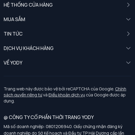
HỆ THỐNG CỬA HÀNG
MUA SẮM
Nam
TIN TỨC
Nữ
DỊCH VỤ KHÁCH HÀNG
Trẻ em
Chính sách khách hàng thân thiết
VỀ YODY
Đồng phục
Chính sách đổi trả
Giới thiệu
Chính sách bảo vệ dữ liệu cá nhân
Tuyển dụng
Trang web này được bảo vệ bởi reCAPTCHA của Google.
Chính
sách quyền riêng tư
và
Điều khoản dịch vụ
của Google được áp
Chính sách thanh toán, giao nhận
dụng.
Chính sách chất lượng và an toàn sức khoẻ nghề nghiệp
@ CÔNG TY CỔ PHẦN THỜI TRANG YODY
Mã số doanh nghiệp: 0801206940. Giấy chứng nhận đăng ký
Chính sách đơn đồng phục
doanh nghiệp do Sở Kế hoạch và Đầu tư TP Hải Dương cấp lần