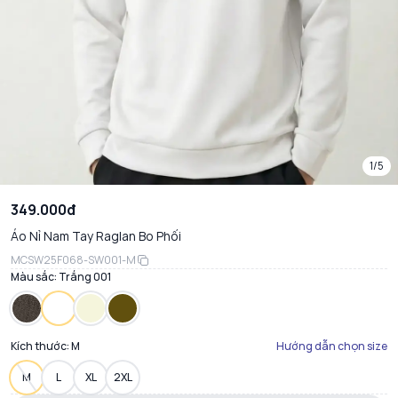
1/5
349.000đ
Áo Nỉ Nam Tay Raglan Bo Phối
MCSW25F068-SW001-M
Màu sắc:
Trắng 001
Kích thước:
M
Hướng dẫn chọn size
M
L
XL
2XL