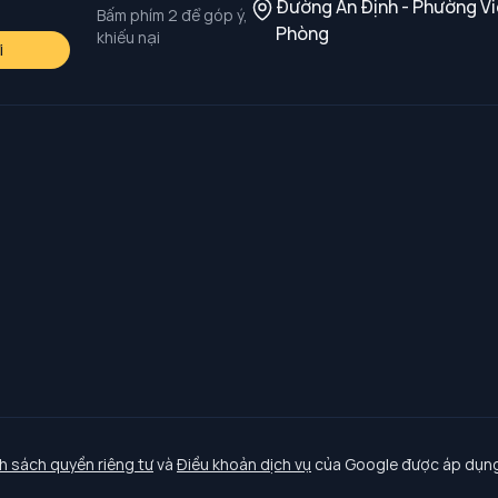
Đường An Định - Phường Vi
Bấm phím 2 để góp ý,
Phòng
khiếu nại
i
h sách quyền riêng tư
và
Điều khoản dịch vụ
của Google được áp dụng