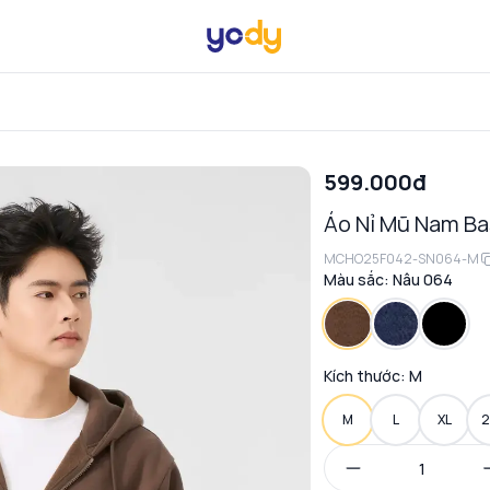
599.000đ
Áo Nỉ Mũ Nam Ba
MCHO25F042-SN064-M
Màu sắc:
Nâu 064
Kích thước:
M
M
L
XL
2