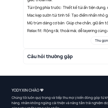
Túi rộng phía trước: Thiết kế túi ẩn tiện dụng,
Mac kẹp sườn túi tinh tế: Tạo điểm nhấn nhỏ g
Mũ trùm dáng cơ bản: Giúp che chắn, giữ ấm t
Relax fit: Rộng rãi, thoải mái, dễ layering cù
Thu gọn
Câu hỏi thường gặp
YODY XIN CHÀO 💖
Chúng tôi luôn quý trọng và tiếp thu mọi ý kiến đóng góp từ k
hàng, nhằm không ngừng cải thiện và nâng tầm trải nghiệm dị