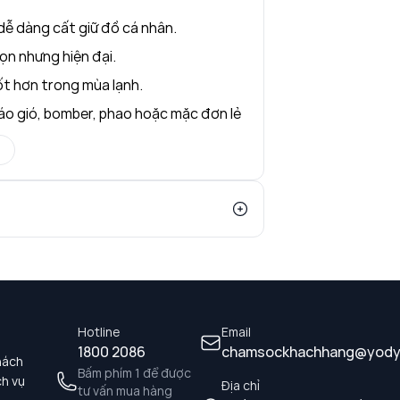
 dễ dàng cất giữ đồ cá nhân.
ọn nhưng hiện đại.
ốt hơn trong mùa lạnh.
ng áo gió, bomber, phao hoặc mặc đơn lẻ
Hotline
Email
1800 2086
chamsockhachhang@yody
hách
Bấm phím 1 để được
ch vụ
Địa chỉ
tư vấn mua hàng