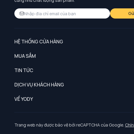
cũng như chất lượng sản phẩm.
Gử
HỆ THỐNG CỬA HÀNG
MUA SẮM
Nam
TIN TỨC
Nữ
DỊCH VỤ KHÁCH HÀNG
Trẻ em
Chính sách khách hàng thân thiết
VỀ YODY
Đồng phục
Chính sách đổi trả
Giới thiệu
Chính sách bảo vệ dữ liệu cá nhân
Tuyển dụng
Trang web này được bảo vệ bởi reCAPTCHA của Google.
Chín