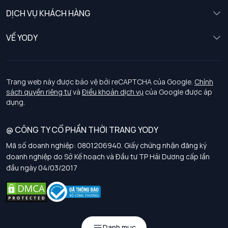
Nữ
DỊCH VỤ KHÁCH HÀNG
Trẻ em
Chính sách khách hàng thân thiết
VỀ YODY
Đồng phục
Chính sách đổi trả
Giới thiệu
Chính sách bảo vệ dữ liệu cá nhân
Tuyển dụng
Trang web này được bảo vệ bởi reCAPTCHA của Google.
Chính
sách quyền riêng tư
và
Điều khoản dịch vụ
của Google được áp
Chính sách thanh toán, giao nhận
dụng.
Chính sách chất lượng và an toàn sức khoẻ nghề nghiệp
@ CÔNG TY CỔ PHẦN THỜI TRANG YODY
Mã số doanh nghiệp: 0801206940. Giấy chứng nhận đăng ký
Chính sách đơn đồng phục
doanh nghiệp do Sở Kế hoạch và Đầu tư TP Hải Dương cấp lần
đầu ngày 04/03/2017
Hướng dẫn chọn kích thước
Danh mục