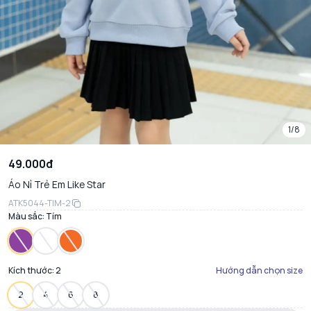
1/8
49.000đ
Áo Nỉ Trẻ Em Like Star
ATK5044-TIM-2
Màu sắc:
Tím
Kích thước:
2
Hướng dẫn chọn size
2
4
6
8