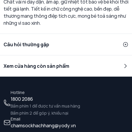
Chất vải nỉ dày dặn, ấm áp, giữ nhiệt tốt bảo vệ bé khỏi thời
tiết giá lạnh. Tiết kế in chữ công nghệ cao, bền đẹp, dễ
thương mang thông điệp tích cực, mong bé toả sáng như
những vì sao xinh.
Câu hỏi thường gặp
Xem cửa hàng còn sản phẩm
Hotline
1800 2086
Bấm phím 1 để được tư vấn mua hàng
Bấm phím 2 để góp ý, khiếu nại
Email
chamsockhachhang@yody.vn