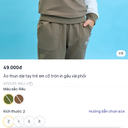
1/8
49.000đ
Áo thun dài tay trẻ em cổ tròn in gấu vải phối
ATK5135-REU-2
Màu sắc:
Rêu
Kích thước:
2
Hướng dẫn chọn size
2
4
6
8