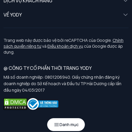
DỊCH VỤ KHÁCH HÀNG
Trẻ em
Chính sách khách hàng thân thiết
VỀ YODY
Đồng phục
Chính sách đổi trả
Giới thiệu
Chính sách bảo vệ dữ liệu cá nhân
Tuyển dụng
Trang web này được bảo vệ bởi reCAPTCHA của Google.
Chính
sách quyền riêng tư
và
Điều khoản dịch vụ
của Google được áp
Chính sách thanh toán, giao nhận
dụng.
Chính sách chất lượng và an toàn sức khoẻ nghề nghiệp
@ CÔNG TY CỔ PHẦN THỜI TRANG YODY
Mã số doanh nghiệp: 0801206940. Giấy chứng nhận đăng ký
Chính sách đơn đồng phục
doanh nghiệp do Sở Kế hoạch và Đầu tư TP Hải Dương cấp lần
đầu ngày 04/03/2017
Hướng dẫn chọn kích thước
Danh mục