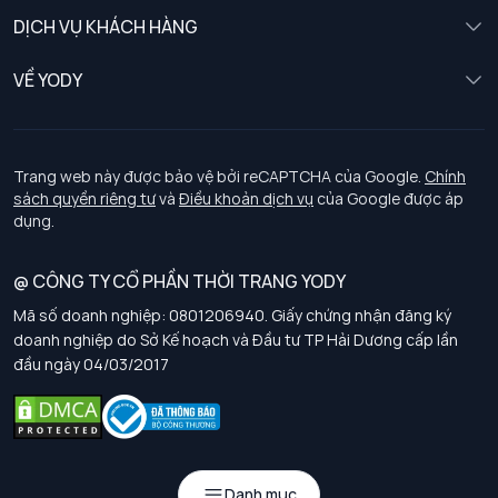
Nữ
DỊCH VỤ KHÁCH HÀNG
Trẻ em
Chính sách khách hàng thân thiết
VỀ YODY
Đồng phục
Chính sách đổi trả
Giới thiệu
Chính sách bảo vệ dữ liệu cá nhân
Tuyển dụng
Trang web này được bảo vệ bởi reCAPTCHA của Google.
Chính
sách quyền riêng tư
và
Điều khoản dịch vụ
của Google được áp
Chính sách thanh toán, giao nhận
dụng.
Chính sách chất lượng và an toàn sức khoẻ nghề nghiệp
@ CÔNG TY CỔ PHẦN THỜI TRANG YODY
Mã số doanh nghiệp: 0801206940. Giấy chứng nhận đăng ký
Chính sách đơn đồng phục
doanh nghiệp do Sở Kế hoạch và Đầu tư TP Hải Dương cấp lần
đầu ngày 04/03/2017
Hướng dẫn chọn kích thước
Danh mục