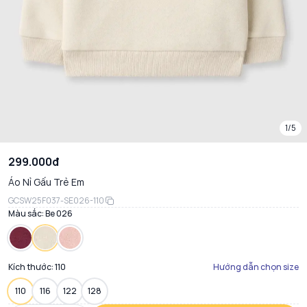
1/5
299.000đ
Áo Nỉ Gấu Trẻ Em
GCSW25F037-SE026-110
Màu sắc:
Be 026
Kích thước:
110
Hướng dẫn chọn size
110
116
122
128