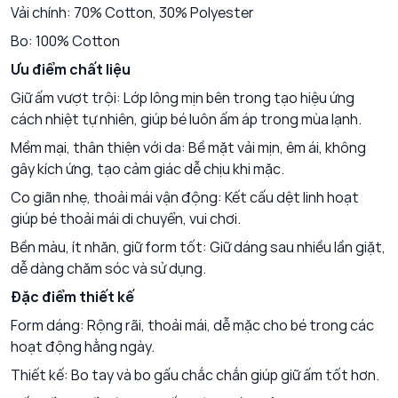
Vải chính: 70% Cotton, 30% Polyester
Bo: 100% Cotton
Ưu điểm chất liệu
Giữ ấm vượt trội: Lớp lông mịn bên trong tạo hiệu ứng
cách nhiệt tự nhiên, giúp bé luôn ấm áp trong mùa lạnh.
Mềm mại, thân thiện với da: Bề mặt vải mịn, êm ái, không
gây kích ứng, tạo cảm giác dễ chịu khi mặc.
Co giãn nhẹ, thoải mái vận động: Kết cấu dệt linh hoạt
giúp bé thoải mái di chuyển, vui chơi.
Bền màu, ít nhăn, giữ form tốt: Giữ dáng sau nhiều lần giặt,
dễ dàng chăm sóc và sử dụng.
Đặc điểm thiết kế
Form dáng: Rộng rãi, thoải mái, dễ mặc cho bé trong các
hoạt động hằng ngày.
Thiết kế: Bo tay và bo gấu chắc chắn giúp giữ ấm tốt hơn.