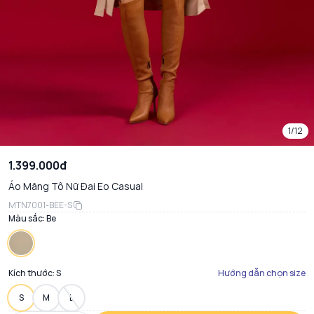
1/12
1.399.000đ
Áo Măng Tô Nữ Đai Eo Casual
MTN7001-BEE-S
Màu sắc:
Be
Kích thước:
S
Hướng dẫn chọn size
S
M
L