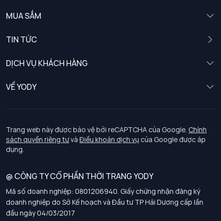
MUA SẮM
Nam
TIN TỨC
Nữ
DỊCH VỤ KHÁCH HÀNG
Trẻ em
Chính sách khách hàng thân thiết
VỀ YODY
Đồng phục
Chính sách đổi trả
Giới thiệu
Chính sách bảo vệ dữ liệu cá nhân
Tuyển dụng
Trang web này được bảo vệ bởi reCAPTCHA của Google.
Chính
sách quyền riêng tư
và
Điều khoản dịch vụ
của Google được áp
Chính sách thanh toán, giao nhận
dụng.
Chính sách chất lượng và an toàn sức khoẻ nghề nghiệp
@ CÔNG TY CỔ PHẦN THỜI TRANG YODY
Mã số doanh nghiệp: 0801206940. Giấy chứng nhận đăng ký
Chính sách đơn đồng phục
doanh nghiệp do Sở Kế hoạch và Đầu tư TP Hải Dương cấp lần
đầu ngày 04/03/2017
Hướng dẫn chọn kích thước