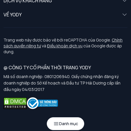
DỊCH VỤ KHÁCH HÀNG
Trẻ em
Chính sách khách hàng thân thiết
VỀ YODY
Đồng phục
Chính sách đổi trả
Giới thiệu
Chính sách bảo vệ dữ liệu cá nhân
Tuyển dụng
Trang web này được bảo vệ bởi reCAPTCHA của Google.
Chính
sách quyền riêng tư
và
Điều khoản dịch vụ
của Google được áp
Chính sách thanh toán, giao nhận
dụng.
Chính sách chất lượng và an toàn sức khoẻ nghề nghiệp
@ CÔNG TY CỔ PHẦN THỜI TRANG YODY
Mã số doanh nghiệp: 0801206940. Giấy chứng nhận đăng ký
Chính sách đơn đồng phục
doanh nghiệp do Sở Kế hoạch và Đầu tư TP Hải Dương cấp lần
đầu ngày 04/03/2017
Hướng dẫn chọn kích thước
Danh mục