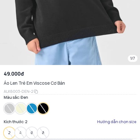
1/7
49.000đ
Áo Len Trẻ Em Viscose Cơ Bản
ALK6003-DEN-2
Màu sắc:
Đen
Kích thước:
2
Hướng dẫn chọn size
2
4
6
8