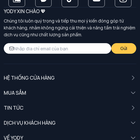
YODY XIN CHÀO 💖
Chúng tôi luôn quý trọng và tiếp thu mọi ý kiến đóng góp từ
khách hàng, nhằm không ngừng cải thiện và nâng tầm trải nghiệm
dịch vụ cũng như chất lượng sản phẩm.
Gửi
HỆ THỐNG CỬA HÀNG
MUA SẮM
Nam
TIN TỨC
Nữ
DỊCH VỤ KHÁCH HÀNG
Trẻ em
Chính sách khách hàng thân thiết
VỀ YODY