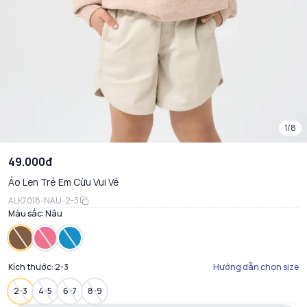
1/8
49.000đ
Áo Len Trẻ Em Cừu Vui Vẻ
ALK7018-NAU-2-3
Màu sắc:
Nâu
Kích thước:
2-3
Hướng dẫn chọn size
2-3
4-5
6-7
8-9