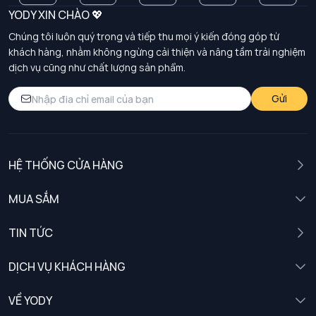
YODY XIN CHÀO 💖
Chúng tôi luôn quý trọng và tiếp thu mọi ý kiến đóng góp từ
khách hàng, nhằm không ngừng cải thiện và nâng tầm trải nghiệm
dịch vụ cũng như chất lượng sản phẩm.
Gửi
HỆ THỐNG CỬA HÀNG
MUA SẮM
Nam
TIN TỨC
Nữ
DỊCH VỤ KHÁCH HÀNG
Trẻ em
Chính sách khách hàng thân thiết
VỀ YODY