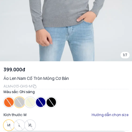
1/7
399.000đ
Áo Len Nam Cổ Tròn Mỏng Cơ Bản
ALM4013-GHS-M
Màu sắc:
Ghi sáng
Kích thước:
M
Hướng dẫn chọn size
M
L
XL