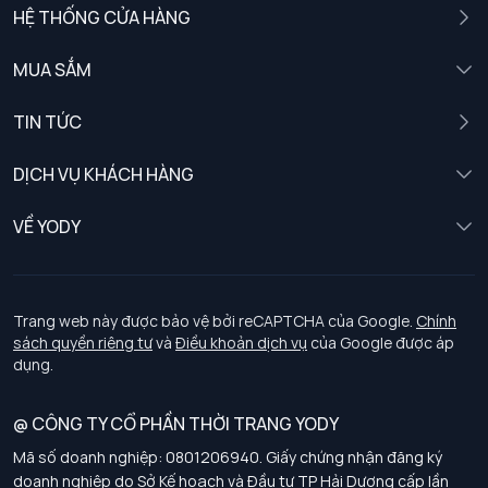
HỆ THỐNG CỬA HÀNG
MUA SẮM
Nam
TIN TỨC
Nữ
DỊCH VỤ KHÁCH HÀNG
Trẻ em
Chính sách khách hàng thân thiết
VỀ YODY
Đồng phục
Chính sách đổi trả
Giới thiệu
Chính sách bảo vệ dữ liệu cá nhân
Tuyển dụng
Trang web này được bảo vệ bởi reCAPTCHA của Google.
Chính
sách quyền riêng tư
và
Điều khoản dịch vụ
của Google được áp
Chính sách thanh toán, giao nhận
dụng.
Chính sách chất lượng và an toàn sức khoẻ nghề nghiệp
@ CÔNG TY CỔ PHẦN THỜI TRANG YODY
Mã số doanh nghiệp: 0801206940. Giấy chứng nhận đăng ký
Chính sách đơn đồng phục
doanh nghiệp do Sở Kế hoạch và Đầu tư TP Hải Dương cấp lần