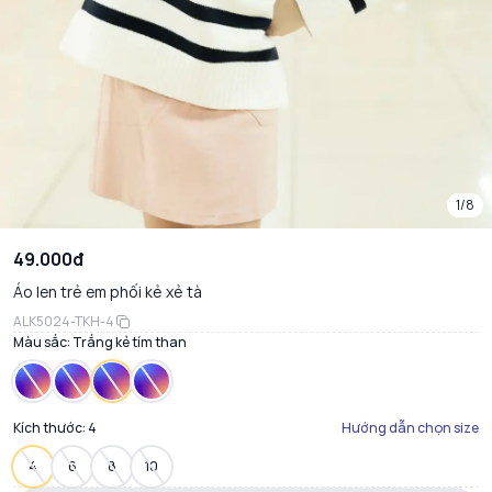
1/8
49.000đ
Áo len trẻ em phối kẻ xẻ tà
ALK5024-TKH-4
Màu sắc:
Trắng kẻ tím than
Kích thước:
4
Hướng dẫn chọn size
4
6
8
10