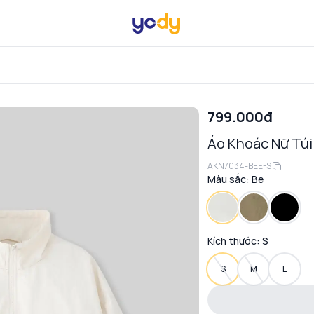
799.000đ
Áo Khoác Nữ Tú
AKN7034-BEE-S
Màu sắc:
Be
Kích thước:
S
S
M
L