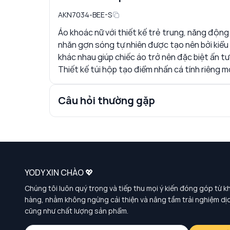
AKN7034-BEE-S
Áo khoác nữ với thiết kế trẻ trung, năng động
nhăn gợn sóng tự nhiên được tạo nên bởi kiểu 
khác nhau giúp chiếc áo trở nên đặc biệt ấn t
Thiết kế túi hộp tạo điểm nhấn cá tính riêng m
Câu hỏi thường gặp
YODY XIN CHÀO 💖
Chúng tôi luôn quý trọng và tiếp thu mọi ý kiến đóng góp từ k
hàng, nhằm không ngừng cải thiện và nâng tầm trải nghiệm dị
cũng như chất lượng sản phẩm.