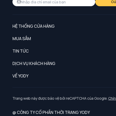
Gử
HỆ THỐNG CỬA HÀNG
MUA SẮM
Nam
TIN TỨC
Nữ
DỊCH VỤ KHÁCH HÀNG
Trẻ em
Chính sách khách hàng thân thiết
VỀ YODY
Đồng phục
Chính sách đổi trả
Giới thiệu
Chính sách bảo vệ dữ liệu cá nhân
Tuyển dụng
Trang web này được bảo vệ bởi reCAPTCHA của Google.
Chín
Chính sách thanh toán, giao nhận
@ CÔNG TY CỔ PHẦN THỜI TRANG YODY