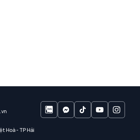
.vn
ệt Hoà - TP Hải