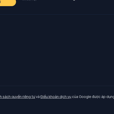
i
h sách quyền riêng tư
và
Điều khoản dịch vụ
của Google được áp dụng