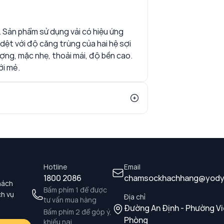
. Sản phẩm sử dụng vải có hiệu ứng
dệt với độ căng trùng của hai hệ sợi
ượng, mặc nhẹ, thoải mái, độ bền cao.
ới mẻ.
Hotline
Email
1800 2086
chamsockhachhang@yody
hách
Bấm phím 1 để được
ch vụ
Địa chỉ
tư vấn mua hàng
Đường An Định - Phường Vi
Bấm phím 2 để góp ý,
Phòng
khiếu nại