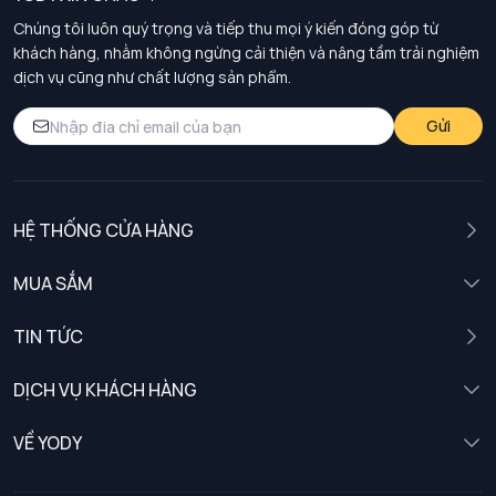
Chúng tôi luôn quý trọng và tiếp thu mọi ý kiến đóng góp từ
khách hàng, nhằm không ngừng cải thiện và nâng tầm trải nghiệm
dịch vụ cũng như chất lượng sản phẩm.
Gửi
HỆ THỐNG CỬA HÀNG
MUA SẮM
Nam
TIN TỨC
Nữ
DỊCH VỤ KHÁCH HÀNG
Trẻ em
Chính sách khách hàng thân thiết
VỀ YODY
Đồng phục
Chính sách đổi trả
Giới thiệu