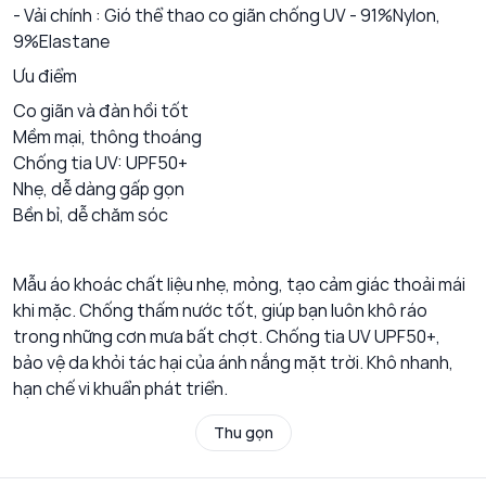
- Vải chính : Gió thể thao co giãn chống UV - 91%Nylon,
9%Elastane
Ưu điểm
Co giãn và đàn hồi tốt
Mềm mại, thông thoáng
Chống tia UV: UPF50+
Nhẹ, dễ dàng gấp gọn
Bền bỉ, dễ chăm sóc
Mẫu áo khoác chất liệu nhẹ, mỏng, tạo cảm giác thoải mái
khi mặc. Chống thấm nước tốt, giúp bạn luôn khô ráo
trong những cơn mưa bất chợt. Chống tia UV UPF50+,
bảo vệ da khỏi tác hại của ánh nắng mặt trời. Khô nhanh,
hạn chế vi khuẩn phát triển.
Thu gọn