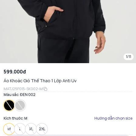
1/11
599.000đ
Áo Khoác Gió Thể Thao 1 Lớp Anti Uv
MATJ25F015-SK002-M
Màu sắc:
ĐEN 002
Kích thước:
M
Hướng dẫn chọn size
M
L
XL
2XL