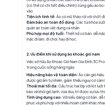
(có thể có chi tiết điều chỉnh) cùng gấu áo bo
vào.
Tiện ích tinh tế:
Áo có mũ tháo rời với chốt đ
Đảm bảo an toàn đồ dùng:
Các túi khóa sườ
quản an toàn vật dụng cá nhân.
Phù hợp mọi độ tuổi:
Thiết kế cơ bản, dễ mặc
mặc đi làm, đi chơi, hay đi học.
2. Ưu điểm khi sử dụng áo khoác gió nam
Việc sở hữu Áo Khoác Gió Nam Gia Đinh 3C Prom
trong cuộc sống hàng ngày:
Hiệu năng bảo vệ toàn diện:
Áo cản gió hiệu
được giữ ấm tự nhiên, giảm thiểu nguy cơ cảm 
Thoải mái tối đa:
Cấu trúc hai lớp với lót lướ
bảo vệ khỏi gió lạnh, vừa duy trì được sự lưu t
Tính ứng dụng cao:
Với kiểu dáng cơ bản, dễ 
phục và phù hợp với nhiều hoàn cảnh khác nha