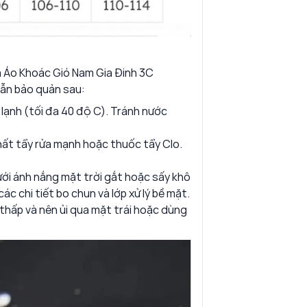
ủa Áo Khoác Gió Nam Gia Đinh 3C
ẫn bảo quản sau:
 lạnh (tối đa 40 độ C). Tránh nước
ất tẩy rửa mạnh hoặc thuốc tẩy Clo.
ưới ánh nắng mặt trời gắt hoặc sấy khô
c chi tiết bo chun và lớp xử lý bề mặt.
 thấp và nên ủi qua mặt trái hoặc dùng