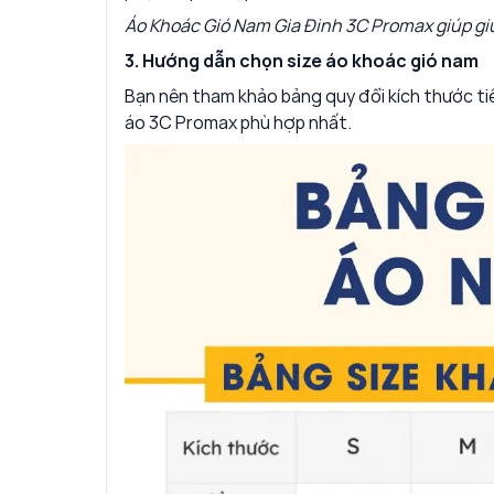
Áo Khoác Gió Nam Gia Đinh 3C Promax giúp gi
3. Hướng dẫn chọn size áo khoác gió nam
Bạn nên tham khảo bảng quy đổi kích thước ti
áo 3C Promax phù hợp nhất.