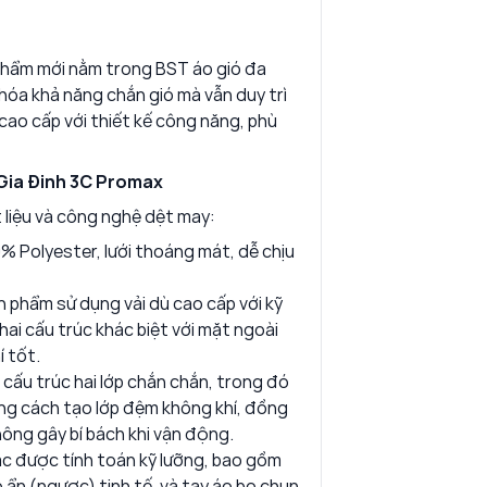
phẩm mới nằm trong BST áo gió đa
 hóa khả năng chắn gió mà vẫn duy trì
 cao cấp với thiết kế công năng, phù
 Gia Đinh 3C Promax
t liệu và công nghệ dệt may:
0% Polyester, lưới thoáng mát, dễ chịu
n phẩm sử dụng vải dù cao cấp với kỹ
hai cấu trúc khác biệt với mặt ngoài
 tốt.
 cấu trúc hai lớp chắn chắn, trong đó
 bằng cách tạo lớp đệm không khí, đồng
ông gây bí bách khi vận động.
ác được tính toán kỹ lưỡng, bao gồm
ẩn (ngược) tinh tế, và tay áo bo chun