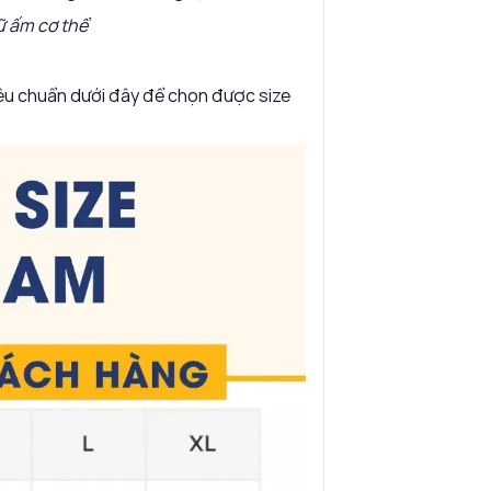
ữ ấm cơ thể
êu chuẩn dưới đây để chọn được size