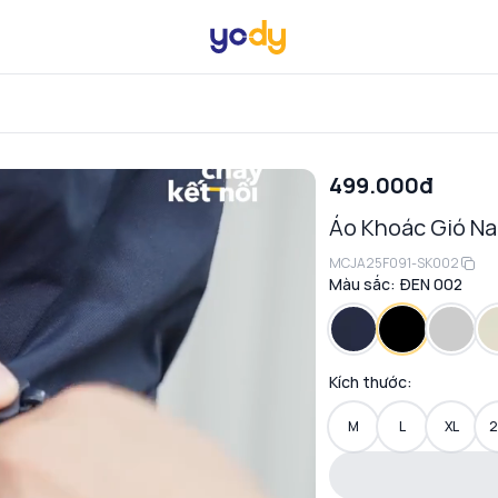
499.000đ
Áo Khoác Gió Na
MCJA25F091-SK002
Màu sắc:
ĐEN 002
Kích thước:
M
L
XL
2