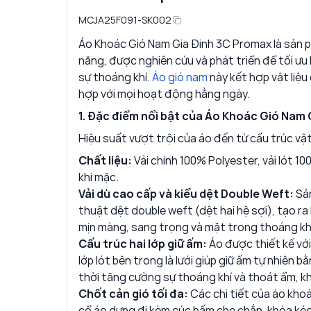
MCJA25F091-SK002
Áo Khoác Gió Nam Gia Đinh 3C Promax là sản 
năng, được nghiên cứu và phát triển để tối ưu
sự thoáng khí.
Áo gió nam
này kết hợp vật liệu
hợp với mọi hoạt động hằng ngày.
1. Đặc điểm nổi bật của Áo Khoác Gió Nam
Hiệu suất vượt trội của áo đến từ cấu trúc vậ
Chất liệu:
Vải chính 100% Polyester, vải lót 10
khi mặc.
Vải dù cao cấp và kiểu dệt Double Weft:
Sả
thuật dệt double weft (dệt hai hệ sợi), tạo ra 
mịn màng, sang trọng và mặt trong thoáng khí
Cấu trúc hai lớp giữ ấm:
Áo được thiết kế với
lớp lót bên trong là lưới giúp giữ ấm tự nhiên
thời tăng cường sự thoáng khí và thoát ẩm, kh
Chốt cản gió tối đa:
Các chi tiết của áo kho
cổ áo dựng đi kèm cúc bấm che chắn, khóa kéo 