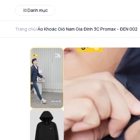
Danh mục
Trang chủ
/
Áo Khoác Gió Nam Gia Đinh 3C Promax - ĐEN 002