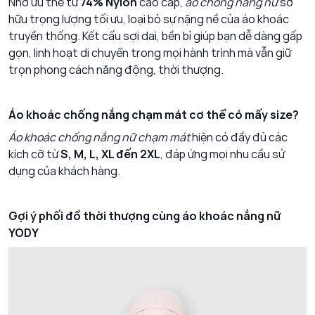
Nhờ ưu thế từ
74% Nylon
cao cấp,
áo chống nắng nữ
sở
hữu trọng lượng tối ưu, loại bỏ sự nặng nề của áo khoác
truyền thống. Kết cấu sợi dai, bền bỉ giúp bạn dễ dàng gấp
gọn, linh hoạt di chuyển trong mọi hành trình mà vẫn giữ
trọn phong cách năng động, thời thượng.
Áo khoác chống nắng chạm mát cơ thể có mấy size?
Áo khoác chống nắng nữ chạm mát
hiện có đầy đủ các
kích cỡ từ
S, M, L, XL đến 2XL
, đáp ứng mọi nhu cầu sử
dụng của khách hàng.
Gợi ý phối đồ thời thượng cùng áo khoác nắng nữ
YODY