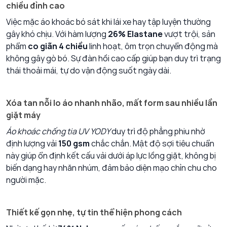
chiều đỉnh cao
Việc mặc áo khoác bó sát khi lái xe hay tập luyện thường
gây khó chịu. Với hàm lượng
26% Elastane
vượt trội, sản
phẩm
co giãn 4 chiều
linh hoạt, ôm trọn chuyển động mà
không gây gò bó. Sự đàn hồi cao cấp giúp bạn duy trì trạng
thái thoải mái, tự do vận động suốt ngày dài.
Xóa tan nỗi lo áo nhanh nhão, mất form sau nhiều lần
giặt máy
Áo khoác chống tia UV YODY
duy trì độ phẳng phiu nhờ
định lượng vải
150 gsm
chắc chắn. Mật độ sợi tiêu chuẩn
này giúp ổn định kết cấu vải dưới áp lực lồng giặt, không bị
biến dạng hay nhăn nhúm, đảm bảo diện mạo chỉn chu cho
người mặc.
Thiết kế gọn nhẹ, tự tin thể hiện phong cách