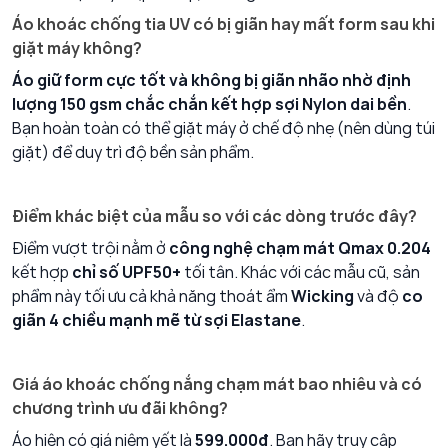
Áo khoác chống tia UV có bị giãn hay mất form sau khi
giặt máy không?
Áo giữ form cực tốt và không bị giãn nhão nhờ định
lượng 150 gsm chắc chắn kết hợp sợi Nylon dai bền
.
Bạn hoàn toàn có thể giặt máy ở chế độ nhẹ (nên dùng túi
giặt) để duy trì độ bền sản phẩm.
Điểm khác biệt của mẫu so với các dòng trước đây?
Điểm vượt trội nằm ở
công nghệ chạm mát Qmax 0.204
kết hợp
chỉ số UPF50+
tối tân. Khác với các mẫu cũ, sản
phẩm này tối ưu cả khả năng thoát ẩm
Wicking
và độ
co
giãn 4 chiều mạnh mẽ từ sợi Elastane
.
Giá áo khoác chống nắng chạm mát bao nhiêu và có
chương trình ưu đãi không?
Áo hiện có giá niêm yết là
599.000đ
. Bạn hãy truy cập