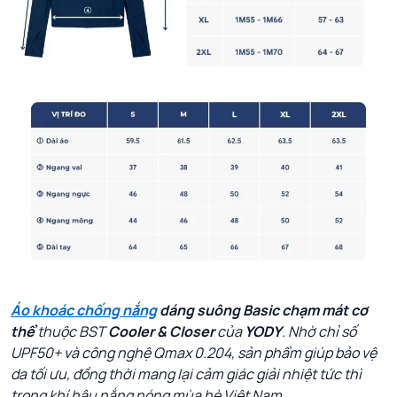
Áo khoác chống nắng
dáng suông Basic
chạm mát cơ
thể
thuộc BST
Cooler & Closer
của
YODY
. Nhờ chỉ số
UPF50+ và công nghệ Qmax 0.204, sản phẩm giúp bảo vệ
da tối ưu, đồng thời mang lại cảm giác giải nhiệt tức thì
trong khí hậu nắng nóng mùa hè Việt Nam.