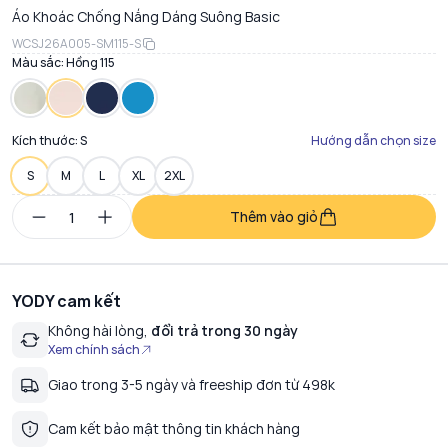
Áo Khoác Chống Nắng Dáng Suông Basic
WCSJ26A005-SM115-S
Màu sắc:
Hồng 115
Kích thước:
S
Hướng dẫn chọn size
S
M
L
XL
2XL
Thêm vào giỏ
YODY cam kết
Không hài lòng,
đổi trả trong 30 ngày
Xem chính sách
Giao trong 3-5 ngày và freeship đơn từ 498k
Cam kết bảo mật thông tin khách hàng