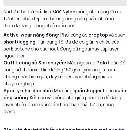
Nhờ ưu thế từ chất liệu
74% Nylon
mỏng nhẹ cùng độ rủ
tự nhiên, phái đẹp có thể ứng dụng sản phẩm như một
item đa năng trong nhiều bối cảnh:
Active-wear năng động:
Phối cùng áo
croptop
và quần
short/legging
. Tận dụng tối đa độ co giãn 4 chiều của
sợi Elastane cho các hoạt động dã ngoại hay tập luyện
ngoài trời.
Outfit công sở & di chuyển:
Mặc ngoài áo
Polo
hoặc đồ
công sở khi lái xe. Định lượng 150 gsm giúp áo giữ form,
chống nhăn hiệu quả, duy trì diện mạo phẳng phiu và
chuyên nghiệp.
Sporty-chic dạo phố:
Mix cùng
quần Jogger
hoặc
quần
ống suông
. Kết cấu vải mỏng nhẹ giúp phái đẹp dễ dàng
layer nhiều lớp mà vẫn đảm bảo thần thái tự tin, năng
động.