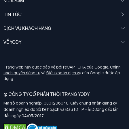
MUA SẮM
Nam
TIN TỨC
Nữ
DỊCH VỤ KHÁCH HÀNG
Trẻ em
Chính sách khách hàng thân thiết
VỀ YODY
Đồng phục
Chính sách đổi trả
Giới thiệu
Chính sách bảo vệ dữ liệu cá nhân
Tuyển dụng
Trang web này được bảo vệ bởi reCAPTCHA của Google.
Chính
sách quyền riêng tư
và
Điều khoản dịch vụ
của Google được áp
Chính sách thanh toán, giao nhận
dụng.
Chính sách chất lượng và an toàn sức khoẻ nghề nghiệp
@ CÔNG TY CỔ PHẦN THỜI TRANG YODY
Mã số doanh nghiệp: 0801206940. Giấy chứng nhận đăng ký
Chính sách đơn đồng phục
doanh nghiệp do Sở Kế hoạch và Đầu tư TP Hải Dương cấp lần
đầu ngày 04/03/2017
Hướng dẫn chọn kích thước