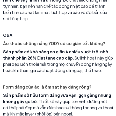
Hạn chế sấy nhiệt và ủi nóng:
Do chất liệu chống nhăn
tự nhiên, bạn nên hạn chế tác động nhiệt cao để tránh
biến tính các hạt làm mát tích hợp và bảo vệ độ bền của
sợi tổng hợp.
Q&A
Áo khoác chống nắng YODY có co giãn tốt không?
Sản phẩm có khả năng co giãn 4 chiều vượt trội nhờ
thành phần 26% Elastane cao cấp.
Sự linh hoạt này giúp
phái đẹp luôn thoải mái trong mọi chuyển động hằng ngày
hoặc khi tham gia các hoạt động dã ngoại, thể thao.
Form dáng của áo là ôm sát hay dáng rộng?
Sản phẩm sở hữu form dáng vừa vặn, gọn gàng nhưng
không gây gò bó
. Thiết kế này giúp tôn vinh đường nét
cơ thể phái đẹp mà vẫn đảm bảo sự thông thoáng và thoải
mái khi mặc layer (phối lớp) bên ngoài.