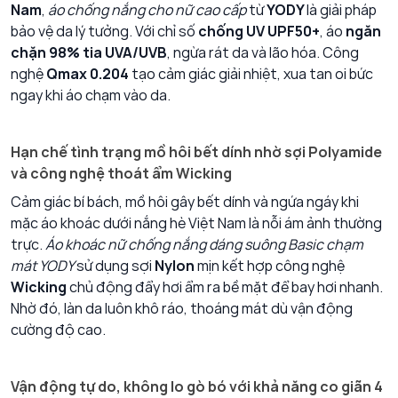
Nam
,
áo chống nắng cho nữ cao cấp
từ
YODY
là giải pháp
bảo vệ da lý tưởng. Với chỉ số
chống UV UPF50+
, áo
ngăn
chặn 98% tia UVA/UVB
, ngừa rát da và lão hóa. Công
nghệ
Qmax 0.204
tạo cảm giác giải nhiệt, xua tan oi bức
ngay khi áo chạm vào da.
Hạn chế tình trạng mồ hôi bết dính nhờ sợi Polyamide
và công nghệ thoát ẩm Wicking
Cảm giác bí bách, mồ hôi gây bết dính và ngứa ngáy khi
mặc áo khoác dưới nắng hè Việt Nam là nỗi ám ảnh thường
trực.
Áo khoác nữ chống nắng dáng suông Basic chạm
mát YODY
sử dụng sợi
Nylon
mịn kết hợp công nghệ
Wicking
chủ động đẩy hơi ẩm ra bề mặt để bay hơi nhanh.
Nhờ đó, làn da luôn khô ráo, thoáng mát dù vận động
cường độ cao.
Vận động tự do, không lo gò bó với khả năng co giãn 4