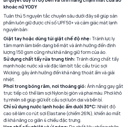
Bí quyết duy trì độ bền và tính năng chạm mát của áo
khoác nữ YODY
Tuân thủ 5 nguyên tắc chuyên sâu dưới đây sẽ giúp sản
phẩm luôn giữ được chỉ số UPF50+ và cảm giác mát lạnh
nguyên bản:
Giặt tay hoặc dùng túi giặt chế độ nhẹ:
Tránh lực ly
tâm mạnh làm biến dạng bề mặt và ảnh hưởng đến định
lượng 150 gsm cũng như khả năng giữ form của áo.
Sử dụng chất tẩy rửa trung tính:
Tránh dùng chất tẩy
mạnh hoặc nước xả vải đặc làm bít tắc cấu trúc sợi
Wicking, gây ảnh hưởng đến khả năng thoát ẩm và giải
nhiệt.
Phơi trong bóng râm, nơi thoáng gió:
Ánh nắng gay gắt
trực tiếp có thể làm sợi Nylon bị giòn và phai màu. Phơi khô
tự nhiên sẽ giúp giữ kết cấu sợi luôn dai và bền bỉ.
Chỉ sử dụng nước lạnh hoặc ấm dưới 30°C:
Nhiệt độ
cao sẽ làm co rút sợi Elastane (chiếm 26%), khiến áo mất
đi khả năng co giãn 4 chiều đặc trưng.