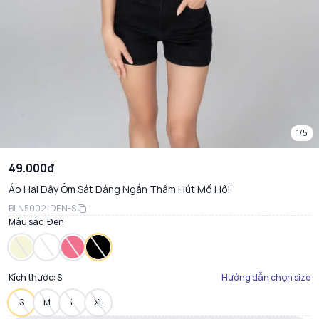
1/5
49.000đ
Áo Hai Dây Ôm Sát Dáng Ngắn Thấm Hút Mồ Hôi
BLN5002-DEN-S
Màu sắc:
Đen
Kích thước:
S
Hướng dẫn chọn size
S
M
L
XL