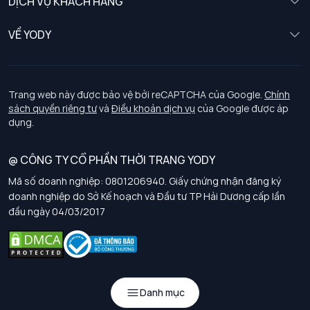
DỊCH VỤ KHÁCH HÀNG
Trẻ em
Chính sách khách hàng thân thiết
VỀ YODY
Đồng phục
Chính sách đổi trả
Giới thiệu
Chính sách bảo vệ dữ liệu cá nhân
Tuyển dụng
Trang web này được bảo vệ bởi reCAPTCHA của Google.
Chính
sách quyền riêng tư
và
Điều khoản dịch vụ
của Google được áp
Chính sách thanh toán, giao nhận
dụng.
Chính sách chất lượng và an toàn sức khoẻ nghề nghiệp
@ CÔNG TY CỔ PHẦN THỜI TRANG YODY
Mã số doanh nghiệp: 0801206940. Giấy chứng nhận đăng ký
Chính sách đơn đồng phục
doanh nghiệp do Sở Kế hoạch và Đầu tư TP Hải Dương cấp lần
đầu ngày 04/03/2017
Hướng dẫn chọn kích thước
Danh mục