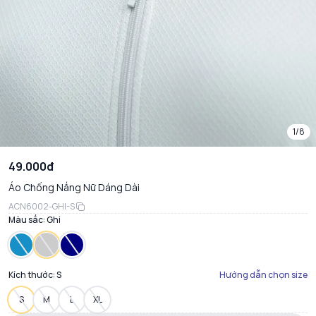
1/8
49.000đ
Áo Chống Nắng Nữ Dáng Dài
ACN6002-GHI-S
Màu sắc:
Ghi
Kích thước:
S
Hướng dẫn chọn size
S
M
L
XL