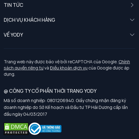
Nam
TIN TỨC
Nữ
DỊCH VỤ KHÁCH HÀNG
Trẻ em
Chính sách khách hàng thân thiết
VỀ YODY
Đồng phục
Chính sách đổi trả
Giới thiệu
Chính sách bảo vệ dữ liệu cá nhân
Tuyển dụng
Trang web này được bảo vệ bởi reCAPTCHA của Google.
Chính
sách quyền riêng tư
và
Điều khoản dịch vụ
của Google được áp
Chính sách thanh toán, giao nhận
dụng.
Chính sách chất lượng và an toàn sức khoẻ nghề nghiệp
@ CÔNG TY CỔ PHẦN THỜI TRANG YODY
Mã số doanh nghiệp: 0801206940. Giấy chứng nhận đăng ký
Chính sách đơn đồng phục
doanh nghiệp do Sở Kế hoạch và Đầu tư TP Hải Dương cấp lần
đầu ngày 04/03/2017
Hướng dẫn chọn kích thước