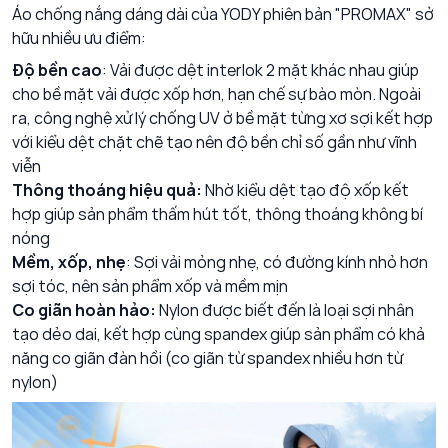
Áo chống nắng dáng dài của YODY phiên bản "PROMAX" sở
hữu nhiều ưu điểm:
Độ bền cao
: Vải được dệt interlok 2 mặt khác nhau giúp
cho bề mặt vải được xốp hơn, hạn chế sự bào mòn. Ngoài
ra, công nghệ xử lý chống UV ở bề mặt từng xơ sợi kết hợp
với kiểu dệt chặt chẽ tạo nên độ bền chỉ số gần như vĩnh
viễn
Thông thoáng hiệu quả:
Nhờ kiểu dệt tạo độ xốp kết
hợp giúp sản phẩm thấm hút tốt, thông thoáng không bí
nóng
Mềm, xốp, nhẹ
: Sợi vải mỏng nhẹ, có đường kính nhỏ hơn
sợi tóc, nên sản phẩm xốp và mềm mịn
Co giãn hoàn hảo:
Nylon được biết đến là loại sợi nhân
tạo dẻo dai, kết hợp cùng spandex giúp sản phẩm có khả
năng co giãn đàn hồi (co giãn từ spandex nhiều hơn từ
nylon)