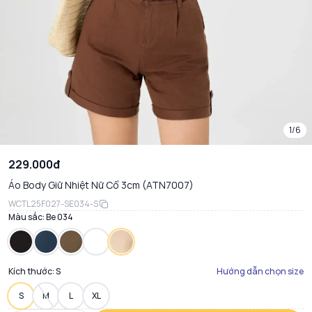
1/6
229.000đ
Áo Body Giữ Nhiệt Nữ Cổ 3cm (ATN7007)
WCTL25F027-SE034-S
Màu sắc:
Be 034
Kích thước:
S
Hướng dẫn chọn size
S
M
L
XL