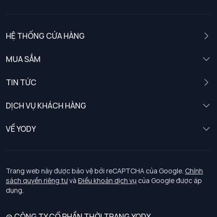
HỆ THỐNG CỬA HÀNG
MUA SẮM
Nam
TIN TỨC
Nữ
DỊCH VỤ KHÁCH HÀNG
Trẻ em
Chính sách khách hàng thân thiết
VỀ YODY
Đồng phục
Chính sách đổi trả
Giới thiệu
Chính sách bảo vệ dữ liệu cá nhân
Tuyển dụng
Trang web này được bảo vệ bởi reCAPTCHA của Google.
Chính
sách quyền riêng tư
và
Điều khoản dịch vụ
của Google được áp
Chính sách thanh toán, giao nhận
dụng.
Chính sách chất lượng và an toàn sức khoẻ nghề nghiệp
@ CÔNG TY CỔ PHẦN THỜI TRANG YODY