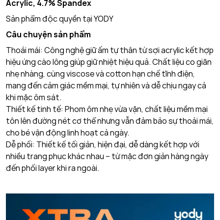
Acrylic, 4.7% Spandex
Sản phẩm độc quyền tại YODY
Câu chuyện sản phẩm
Thoải mái: Công nghệ giữ ấm tự thân từ sợi acrylic kết hợp
hiệu ứng cào lông giúp giữ nhiệt hiệu quả. Chất liệu co giãn
nhẹ nhàng, cùng viscose và cotton hạn chế tĩnh điện,
mang đến cảm giác mềm mại, tự nhiên và dễ chịu ngay cả
khi mặc ôm sát.
Thiết kế tinh tế: Phom ôm nhẹ vừa vặn, chất liệu mềm mại
tôn lên đường nét cơ thể nhưng vẫn đảm bảo sự thoải mái,
cho bé vận động linh hoạt cả ngày.
Dễ phối: Thiết kế tối giản, hiện đại, dễ dàng kết hợp với
nhiều trang phục khác nhau – từ mặc đơn giản hàng ngày
đến phối layer khi ra ngoài.