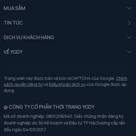
MUA SẮM
Nam
TIN TỨC
Nữ
DỊCH VỤ KHÁCH HÀNG
Trẻ em
Chính sách khách hàng thân thiết
VỀ YODY
Đồng phục
Chính sách đổi trả
Giới thiệu
Chính sách bảo vệ dữ liệu cá nhân
Tuyển dụng
Trang web này được bảo vệ bởi reCAPTCHA của Google.
Chính
sách quyền riêng tư
và
Điều khoản dịch vụ
của Google được áp
Chính sách thanh toán, giao nhận
dụng.
Chính sách chất lượng và an toàn sức khoẻ nghề nghiệp
@ CÔNG TY CỔ PHẦN THỜI TRANG YODY
Mã số doanh nghiệp: 0801206940. Giấy chứng nhận đăng ký
Chính sách đơn đồng phục
doanh nghiệp do Sở Kế hoạch và Đầu tư TP Hải Dương cấp lần
đầu ngày 04/03/2017
Hướng dẫn chọn kích thước