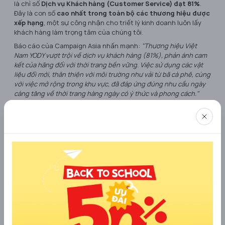
là chỉ số
Dịch vụ Khách hàng (Customer Service) đạt 81%
.
Đây là con số
cao nhất trong toàn bộ các thương hiệu được
xếp hạng
, một sự công nhận cho triết lý kinh doanh luôn lấy
khách hàng làm trọng tâm của chúng tôi.
Báo cáo của Campaign Asia nhấn mạnh:
"Thương hiệu Việt
Nam YODY vượt trội về dịch vụ khách hàng (81%), phản ánh cam
kết của hãng đối với thời trang bền vững. Việc sử dụng các vật
liệu đổi mới, thân thiện với môi trường như vải từ bã cà phê, cùng
với việc mở rộng trong khu vực, đã đáp ứng đúng nhu cầu ngày
càng tăng về thời trang hàng ngày có ý thức và phong cách."
Thành tích này không phải là ngẫu nhiên, mà là kết quả của
một chiến lược dài hạn, tập trung vào việc nâng cao trải
nghiệm khách hàng ở mọi điểm chạm, từ hệ thống cửa hàng
vật lý đến nền tảng trực tuyến.
Tại Việt Nam, YODY cũng lọt top 10 các thương hiệu hàng đầu