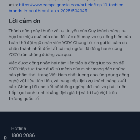
Asia:
https://www.campaignasia.com/article/top-10-fashion-
brands-in-southeast-asia-2025/504943
Lời cảm ơn
Thành công này thuộc về sự tin yêu của Quý khách hàng, sự
hợp tác hiệu quả của các đối tác dệt may, và sự cống hiến của
toàn thể đội ngũ nhân viên YODY. Chúng tôi xin gửi lời cảm ơn
chân thành nhất đến tất cả mọi người đã đồng hành cùng
YODY trên chặng đường vừa qua.
Việc được công nhận hai năm liên tiếp là động lực to lớn để
YODY tiếp tục theo đuổi sứ mệnh của mình: mang đến những
sản phẩm thời trang Việt Nam chất lượng cao, ứng dụng công
nghệ vật liệu tiên tiến, và cung cấp dịch vụ khách hàng xuất
sắc. Chúng tôi cam kết sẽ không ngừng đổi mới và phát triển,
tiếp tục hành trình khẳng định giá trị và trí tuệ Việt trên
trường quốc tế.
Hotline
1800 2086