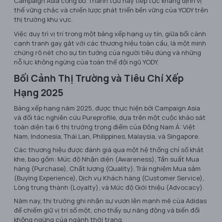
Campaign Asia công bố. Thành tựu này tiếp tục khẳng định vị
thế vững chắc và chiến lược phát triển bền vững của YODY trên
thị trường khu vực.
Việc duy trì vị trí trong một bảng xếp hạng uy tín, giữa bối cảnh
cạnh tranh gay gắt với các thương hiệu toàn cầu, là một minh
chứng rõ nét cho sự tin tưởng của người tiêu dùng và những
nỗ lực không ngừng của toàn thể đội ngũ YODY.
Bối Cảnh Thị Trường và Tiêu Chí Xếp
Hạng 2025
Bảng xếp hạng năm 2025, được thực hiện bởi Campaign Asia
và đối tác nghiên cứu Pureprofile, dựa trên một cuộc khảo sát
toàn diện tại 6 thị trường trọng điểm của Đông Nam Á: Việt
Nam, Indonesia, Thái Lan, Philippines, Malaysia, và Singapore.
Các thương hiệu được đánh giá qua một hệ thống chỉ số khắt
khe, bao gồm: Mức độ Nhận diện (Awareness), Tần suất Mua
hàng (Purchase), Chất lượng (Quality), Trải nghiệm Mua sắm
(Buying Experience), Dịch vụ Khách hàng (Customer Service),
Lòng trung thành (Loyalty), và Mức độ Giới thiệu (Advocacy).
Năm nay, thị trường ghi nhận sự vươn lên mạnh mẽ của Adidas
để chiếm giữ vị trí số một, cho thấy sự năng động và biến đổi
không ngừng của ngành thời trang.