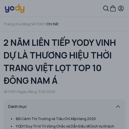
Trang chủ
/
Blog
/
Về YODY
/
Chi tiết
2 NĂM LIÊN TIẾP YODY VINH
DỰ LÀ THƯƠNG HIỆU THỜI
TRANG VIỆT LỌT TOP 10
ĐÔNG NAM Á
Về YODY
Ngày đăng:
3/10/2025
Danh mục
Bối Cảnh Thị Trường và Tiêu Chí Xếp Hạng 2025
YODY Duy Trì Vị Trí Vững Chắc và Dẫn Đầu Về Dịch Vụ Khách