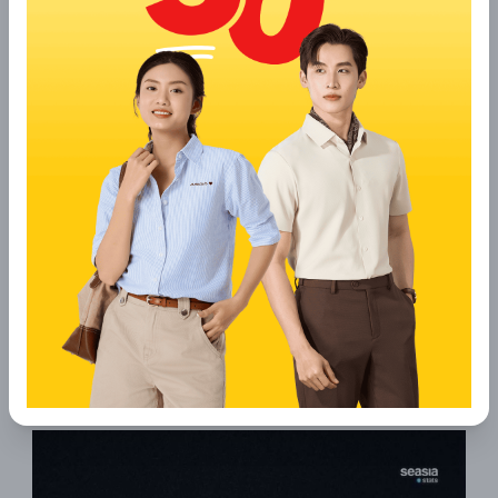
bên cạnh các ông lớn nước ngoài
Danh sách 10 Thương hiệu Thời trang
hàng đầu Đông Nam Á 2025:
Adidas
Nike
Uniqlo
Eiger
Bench
Dior
YODY
Penshoppe
Puma
Levi’s