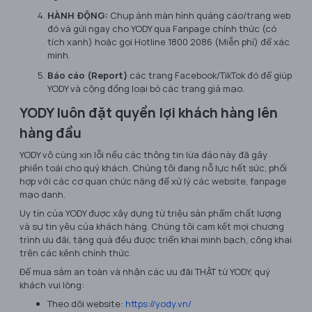
HÀNH ĐỘNG:
Chụp ảnh màn hình quảng cáo/trang web
đó và gửi ngay cho YODY qua Fanpage chính thức (có
tích xanh) hoặc gọi Hotline
1800 2086
(Miễn phí) để xác
minh.
Báo cáo (Report)
các trang Facebook/TikTok đó để giúp
YODY và cộng đồng loại bỏ các trang giả mạo.
YODY luôn đặt quyền lợi khách hàng lên
hàng đầu
YODY vô cùng xin lỗi nếu các thông tin lừa đảo này đã gây
phiền toái cho quý khách. Chúng tôi đang nỗ lực hết sức, phối
hợp với các cơ quan chức năng để xử lý các website, fanpage
mạo danh.
Uy tín của YODY được xây dựng từ triệu sản phẩm chất lượng
và sự tin yêu của khách hàng. Chúng tôi cam kết mọi chương
trình ưu đãi, tặng quà đều được triển khai minh bạch, công khai
trên các kênh chính thức.
Để mua sắm an toàn và nhận các ưu đãi THẬT từ YODY, quý
khách vui lòng:
Theo dõi website:
https://yody.vn/