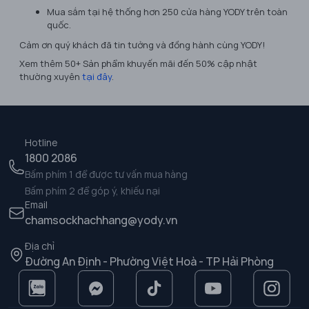
Mua sắm tại hệ thống hơn 250 cửa hàng YODY trên toàn
quốc.
Cảm ơn quý khách đã tin tưởng và đồng hành cùng YODY!
Xem thêm 50+ Sản phẩm khuyến mãi đến 50% cập nhật
thường xuyên
tại đây
.
Hotline
1800 2086
Bấm phím 1 để được tư vấn mua hàng
Bấm phím 2 để góp ý, khiếu nại
Email
chamsockhachhang@yody.vn
Địa chỉ
Đường An Định - Phường Việt Hoà - TP Hải Phòng