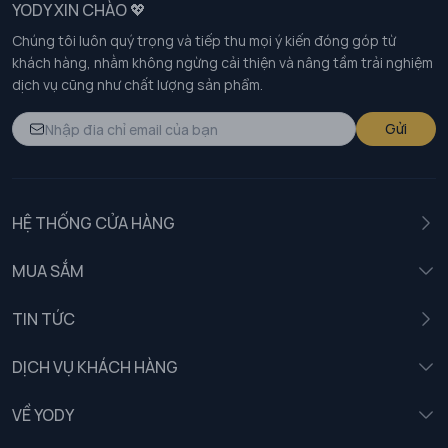
YODY XIN CHÀO 💖
Chúng tôi luôn quý trọng và tiếp thu mọi ý kiến đóng góp từ
khách hàng, nhằm không ngừng cải thiện và nâng tầm trải nghiệm
dịch vụ cũng như chất lượng sản phẩm.
Gửi
HỆ THỐNG CỬA HÀNG
MUA SẮM
Nam
TIN TỨC
Nữ
DỊCH VỤ KHÁCH HÀNG
Trẻ em
Chính sách khách hàng thân thiết
VỀ YODY
Đồng phục
Chính sách đổi trả