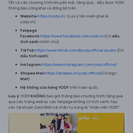
Tất cả các chương trình khuyến mãi, tặng quà... đều được YODY
thông báo công khai và đồng bộ trên:
Website:
https://yody.vn/
(Lưu ý tên miền phải là
yody.vn
)
Fanpage
Facebook:
https://www.facebook.com/yody.vn
(Có
dấu
tích xanh
chính chủ)
TikTok:
https://www.tiktok.com/@yodyofficial.studio
(Có
dấu tích xanh
)
Instagram:
https://www.instagram.com/yody.official/
Shopee Mall:
https://shopee.vn/yody.official
(Có logo
Mall
)
Hệ thống cửa hàng YODY
trên toàn quốc.
Lưu ý:
YODY
KHÔNG
bao giờ thông báo chương trình tặng quà
qua các trang web lạ, các fanpage không có tích xanh, hay
các tài khoản Zalo/SMS cá nhân tự xưng là "nhân viên YODY".