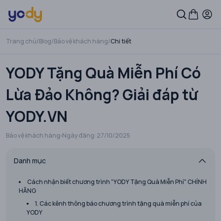
Trang chủ
/
Blog
/
Bảo vệ khách hàng
/
Chi tiết
YODY Tặng Quà Miễn Phí Có
Lừa Đảo Không? Giải đáp từ
YODY.VN
Bảo vệ khách hàng
Ngày đăng:
27/10/2025
Danh mục
Cách nhận biết chương trình "YODY Tặng Quà Miễn Phí" CHÍNH
HÃNG
1. Các kênh thông báo chương trình tặng quà miễn phí của
YODY