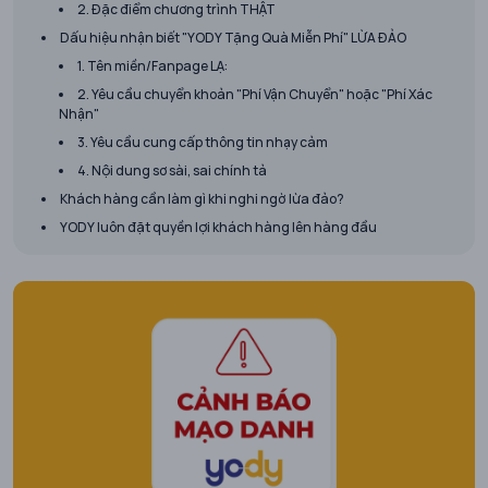
2. Đặc điểm chương trình THẬT
Dấu hiệu nhận biết "YODY Tặng Quà Miễn Phí" LỪA ĐẢO
1. Tên miền/Fanpage LẠ:
2. Yêu cầu chuyển khoản "Phí Vận Chuyển" hoặc "Phí Xác
Nhận"
3. Yêu cầu cung cấp thông tin nhạy cảm
4. Nội dung sơ sài, sai chính tả
Khách hàng cần làm gì khi nghi ngờ lừa đảo?
YODY luôn đặt quyền lợi khách hàng lên hàng đầu