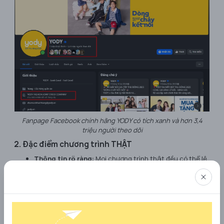
Fanpage Facebook chính hãng YODY có tích xanh và hơn 3,4
triệu người theo dõi
2. Đặc điểm chương trình THẬT
Thông tin rõ ràng:
Mọi chương trình thật đều có thể lệ,
thời gian, đối tượng áp dụng rõ ràng, được đăng tải công
khai trên website
yody.vn
.
Không yêu cầu phí vô lý:
Các chương trình tặng quà
THẬT của YODY thường là quà tặng KÈM đơn hàng (ví dụ:
"Tặng áo sơ mi cho đơn hàng từ 800K") hoặc ưu đãi trực
tiếp.