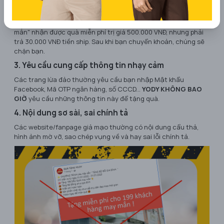
"Phí Xác Nhận"
Đây là dấu hiệu lừa đảo phổ biến nhất! Kẻ gian nói bạn "may
mắn" nhận được quà miễn phí trị giá 500.000 VNĐ, nhưng phải
trả 30.000 VNĐ tiền ship. Sau khi bạn chuyển khoản, chúng sẽ
chặn bạn.
3. Yêu cầu cung cấp thông tin nhạy cảm
Các trang lừa đảo thường yêu cầu bạn nhập Mật khẩu
Facebook, Mã OTP ngân hàng, số CCCD...
YODY KHÔNG BAO
GIỜ
yêu cầu những thông tin này để tặng quà.
4. Nội dung sơ sài, sai chính tả
Các website/fanpage giả mạo thường có nội dung cẩu thả,
hình ảnh mờ vỡ, sao chép vụng về và hay sai lỗi chính tả.