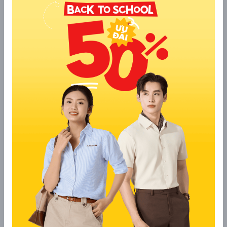
Cảnh giác "Quà 0 đồng nhưng mất phí ship":
Nếu một
chương trình yêu cầu bạn trả "phí vận chuyển", "phí xử lý
hồ sơ" (ví dụ: 29k, 39k...) để nhận một món quà giá trị
cao (như áo polo, áo khoác) mà KHÔNG cần mua thêm
gì, khả năng cao đây là lừa đảo. Kẻ xấu chỉ nhắm vào tiền
phí ship này.
Dấu hiệu nhận biết "YODY Tặng Quà Miễn
Phí" LỪA ĐẢO
Kẻ xấu ngày càng tinh vi, thường chạy quảng cáo (Facebook
Ads, TikTok Ads) rất rầm rộ. Quý khách hàng cần TUYỆT ĐỐI
cảnh giác với các dấu hiệu sau:
1. Tên miền/Fanpage LẠ:
Sai tên miền:
yody-sale.com
,
yody-quatang.vip
,
khuyenmaiyody.xyz
... (Tất cả đều là GIẢ MẠO). Tên miền
thật
CHỈ CÓ
yody.vn
.
Fanpage giả:
Tên page có thể y hệt "YODY", dùng logo
thật nhưng
KHÔNG CÓ DẤU TÍCH XANH
. Chúng
thường mới được tạo, có ít người theo dõi.
2. Yêu cầu chuyển khoản "Phí Vận Chuyển" hoặc