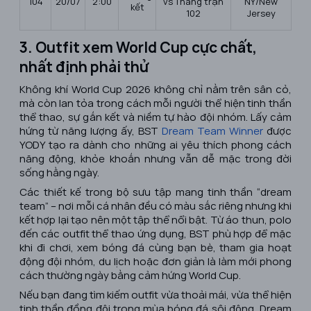
104
20/07
2:00
vs Thắng trận
NY/New
kết
102
Jersey
3. Outfit xem World Cup cực chất,
nhất định phải thử
Không khí World Cup 2026 không chỉ nằm trên sân cỏ,
mà còn lan tỏa trong cách mỗi người thể hiện tinh thần
thể thao, sự gắn kết và niềm tự hào đội nhóm. Lấy cảm
hứng từ năng lượng ấy, BST
Dream Team Winner
được
YODY tạo ra dành cho những ai yêu thích phong cách
năng động, khỏe khoắn nhưng vẫn dễ mặc trong đời
sống hằng ngày.
Các thiết kế trong bộ sưu tập mang tinh thần “dream
team” – nơi mỗi cá nhân đều có màu sắc riêng nhưng khi
kết hợp lại tạo nên một tập thể nổi bật. Từ áo thun, polo
đến các outfit thể thao ứng dụng, BST phù hợp để mặc
khi đi chơi, xem bóng đá cùng bạn bè, tham gia hoạt
động đội nhóm, du lịch hoặc đơn giản là làm mới phong
cách thường ngày bằng cảm hứng World Cup.
Nếu bạn đang tìm kiếm outfit vừa thoải mái, vừa thể hiện
tinh thần đồng đội trong mùa bóng đá sôi động, Dream