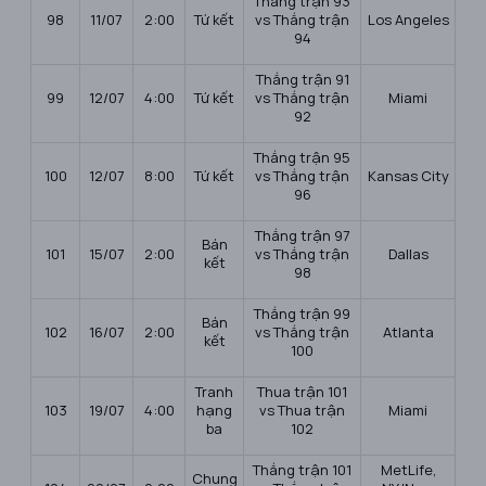
Thắng trận 93
98
11/07
2:00
Tứ kết
vs Thắng trận
Los Angeles
94
Thắng trận 91
99
12/07
4:00
Tứ kết
vs Thắng trận
Miami
92
Thắng trận 95
100
12/07
8:00
Tứ kết
vs Thắng trận
Kansas City
96
Thắng trận 97
Bán
101
15/07
2:00
vs Thắng trận
Dallas
kết
98
Thắng trận 99
Bán
102
16/07
2:00
vs Thắng trận
Atlanta
kết
100
Tranh
Thua trận 101
103
19/07
4:00
hạng
vs Thua trận
Miami
ba
102
Thắng trận 101
MetLife,
Chung