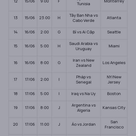
12
15/06
9:00
F
Monterrey
Tunisia
Tây Ban Nha vs
13
15/06
23:00
H
Atlanta
Cabo Verde
14
16/06
2:00
G
Bỉ vs Ai Cập
Seattle
Saudi Arabia vs
15
16/06
5:00
H
Miami
Uruguay
Iran vs New
16
16/06
8:00
G
Los Angeles
Zealand
Pháp vs
NY/New
17
17/06
2:00
I
Senegal
Jersey
18
17/06
5:00
I
Iraq vs Na Uy
Boston
Argentina vs
19
17/06
8:00
J
Kansas City
Algeria
San
20
17/06
11:00
J
Áo vs Jordan
Francisco