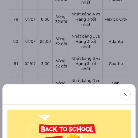
nhất
Nhất bảng A vs
Vòng
79
01/07
8:00
Hạng 3 tốt
Mexico City
32 đội
nhất
Nhất bảng L vs
Vòng
80
01/07
23:00
Hạng 3 tốt
Atlanta
32 đội
nhất
Nhất bảng G vs
Vòng
81
02/07
3:00
Hạng 3 tốt
Seattle
32 đội
nhất
Nhất bảng D vs
Vòng
San
82
02/07
7:00
Hạng 3 tốt
32 đội
Francisco
nhất
Vòng
Nhất bảng H vs
83
03/07
2:00
Los Angeles
32 đội
Nhì bảng J
Vòng
Nhì bảng K vs
84
03/07
6:00
Dallas
32 đội
Nhì bảng L
Nhất bảng B vs