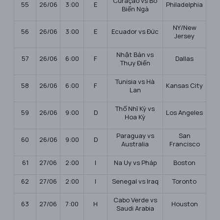
Curaçao vs Bờ
55
26/06
3:00
E
Philadelphia
Biển Ngà
NY/New
56
26/06
3:00
E
Ecuador vs Đức
Jersey
Nhật Bản vs
57
26/06
6:00
F
Dallas
Thụy Điển
Tunisia vs Hà
58
26/06
6:00
F
Kansas City
Lan
Thổ Nhĩ Kỳ vs
59
26/06
9:00
D
Los Angeles
Hoa Kỳ
Paraguay vs
San
60
26/06
9:00
D
Australia
Francisco
61
27/06
2:00
I
Na Uy vs Pháp
Boston
62
27/06
2:00
I
Senegal vs Iraq
Toronto
Cabo Verde vs
63
27/06
7:00
H
Houston
Saudi Arabia