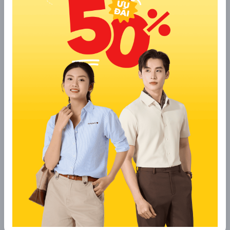
Vòng
85
03/07
10:00
Hạng 3 tốt
Vancouver
32 đội
nhất
Vòng
Nhì bảng D vs
86
04/07
1:00
Miami
32 đội
Nhì bảng G
Vòng
Nhất bảng J vs
87
04/07
5:00
Kansas City
32 đội
Nhì bảng H
Nhất bảng K vs
Vòng
88
04/07
8:30
Hạng 3 tốt
Atlanta
32 đội
nhất
Thắng trận 74
Vòng
89
05/07
4:00
vs Thắng trận
Philadelphia
16 đội
77
Thắng trận 73
Vòng
90
05/07
0:00
vs Thắng trận
Houston
16 đội
75
Thắng trận 76
Vòng
NY/New
91
06/07
3:00
vs Thắng trận
16 đội
Jersey
78