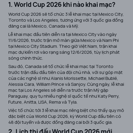
1. World Cup 2026 khi nào khai mạc?
World Cup 2026 sẽ tổ chức 3 lễ khai mạc tại Mexico City,
Toronto và Los Angeles, tương ứng với 3 quốc gia đồng
đăng cai là Mexico, Canada và Mỹ.
Lễ khai mạc đầu tiên diễn ra tại Mexico City vào ngày
11/6/2026, trước trận mở màn giữa Mexico và Nam Phi
tại Mexico City Stadium. Theo giờ Việt Nam, trận khai
mạc dự kiến rơi vào rạng sáng 12/6/2026, tùy lịch phát
sóng chính thức.
Sau đó, Canada sẽ tổ chức lễ khai mạc tại Toronto
trước trận đấu đầu tiên của đội chủ nhà, với sự góp mặt
của các nghệ sĩ như Alanis Morissette, Michael Bublé,
Alessia Cara, William Prince và Sanjoy. Cùng ngày, lễ khai
mạc tại Los Angeles sẽ diễn ra trước trận Mỹ gặp
Paraguay, quy tụ nhiều nghệ sĩ quốc tế như Katy Perry,
Future, Anitta, LISA, Rema và Tyla.
Việc tổ chức tới 3 lễ khai mạc riêng biệt cho thấy quy mô
đặc biệt của World Cup 2026, kỳ World Cup đầu tiên có
48 đội tuyển và được đồng đăng cai bởi 3 quốc gia.
2. Lịch thi đấu World Cup 2026 mới