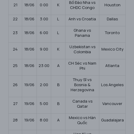
Bồ Đào Nha vs
21
18/06
0:00
K
Houston
CHDC Congo
22
18/06
3:00
L
Anh vs Croatia
Dallas
Ghana vs
23
18/06
6:00
L
Toronto
Panama
Uzbekistan vs
24
18/06
9:00
K
Mexico City
Colombia
CH Séc vs Nam
25
18/06
23:00
A
Atlanta
Phi
Thụy Sĩ vs
26
19/06
2:00
B
Bosnia &
Los Angeles
Herzegovina
Canada vs
27
19/06
5:00
B
Vancouver
Qatar
Mexico vs Hàn
28
19/06
8:00
A
Guadalajara
Quốc
Hoa Kỳ vs