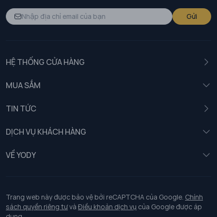
Gửi
HỆ THỐNG CỬA HÀNG
MUA SẮM
Nam
TIN TỨC
Nữ
DỊCH VỤ KHÁCH HÀNG
Trẻ em
Chính sách khách hàng thân thiết
VỀ YODY
Đồng phục
Chính sách đổi trả
Giới thiệu
Chính sách bảo vệ dữ liệu cá nhân
Tuyển dụng
Trang web này được bảo vệ bởi reCAPTCHA của Google.
Chính
sách quyền riêng tư
và
Điều khoản dịch vụ
của Google được áp
Chính sách thanh toán, giao nhận
dụng.