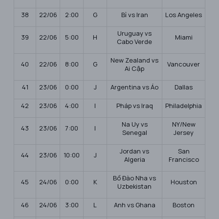
38
22/06
2:00
G
Bỉ vs Iran
Los Angeles
Uruguay vs
39
22/06
5:00
H
Miami
Cabo Verde
New Zealand vs
40
22/06
8:00
G
Vancouver
Ai Cập
41
23/06
0:00
J
Argentina vs Áo
Dallas
42
23/06
4:00
I
Pháp vs Iraq
Philadelphia
Na Uy vs
NY/New
43
23/06
7:00
I
Senegal
Jersey
Jordan vs
San
44
23/06
10:00
J
Algeria
Francisco
Bồ Đào Nha vs
45
24/06
0:00
K
Houston
Uzbekistan
46
24/06
3:00
L
Anh vs Ghana
Boston