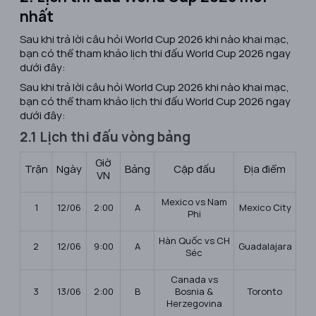
nhất
Sau khi trả lời câu hỏi World Cup 2026 khi nào khai mạc,
bạn có thể tham khảo lịch thi đấu World Cup 2026 ngay
dưới đây:
Sau khi trả lời câu hỏi World Cup 2026 khi nào khai mạc,
bạn có thể tham khảo lịch thi đấu World Cup 2026 ngay
dưới đây:
2.1 Lịch thi đấu vòng bảng
Giờ
Trận
Ngày
Bảng
Cặp đấu
Địa điểm
VN
Mexico vs Nam
1
12/06
2:00
A
Mexico City
Phi
Hàn Quốc vs CH
2
12/06
9:00
A
Guadalajara
Séc
Canada vs
3
13/06
2:00
B
Bosnia &
Toronto
Herzegovina