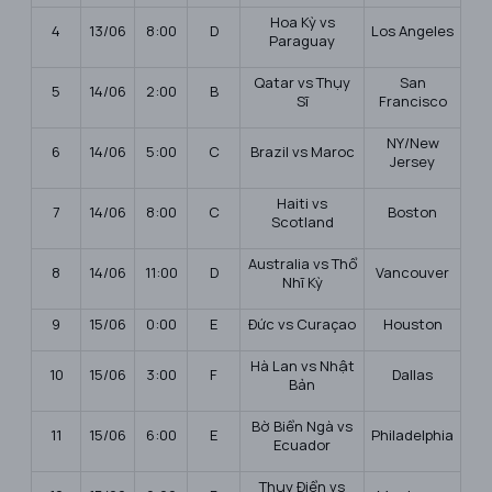
Hoa Kỳ vs
4
13/06
8:00
D
Los Angeles
Paraguay
Qatar vs Thụy
San
5
14/06
2:00
B
Sĩ
Francisco
NY/New
6
14/06
5:00
C
Brazil vs Maroc
Jersey
Haiti vs
7
14/06
8:00
C
Boston
Scotland
Australia vs Thổ
8
14/06
11:00
D
Vancouver
Nhĩ Kỳ
9
15/06
0:00
E
Đức vs Curaçao
Houston
Hà Lan vs Nhật
10
15/06
3:00
F
Dallas
Bản
Bờ Biển Ngà vs
11
15/06
6:00
E
Philadelphia
Ecuador
Thụy Điển vs