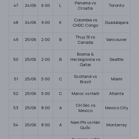
Panama vs
47
24/06
6:00
L
Toronto
Croatia
Colombia vs
48
24/06
9:00
K
Guadalajara
CHDC Congo
Thụy Sĩ vs
49
25/06
2:00
B
Vancouver
Canada
Bosnia &
50
25/06
2:00
B
Herzegovina vs
Seattle
Qatar
Scotland vs
51
25/06
5:00
C
Miami
Brazil
52
25/06
5:00
C
Maroc vs Haiti
Atlanta
CH Séc vs
53
25/06
8:00
A
Mexico City
Mexico
Nam Phi vs Hàn
54
25/06
8:00
A
Monterrey
Quốc