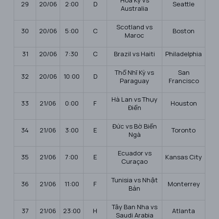
29
20/06
2:00
D
Seattle
Australia
Scotland vs
30
20/06
5:00
C
Boston
Maroc
31
20/06
7:30
C
Brazil vs Haiti
Philadelphia
Thổ Nhĩ Kỳ vs
San
32
20/06
10:00
D
Paraguay
Francisco
Hà Lan vs Thụy
33
21/06
0:00
F
Houston
Điển
Đức vs Bờ Biển
34
21/06
3:00
E
Toronto
Ngà
Ecuador vs
35
21/06
7:00
E
Kansas City
Curaçao
Tunisia vs Nhật
36
21/06
11:00
F
Monterrey
Bản
Tây Ban Nha vs
37
21/06
23:00
H
Atlanta
Saudi Arabia