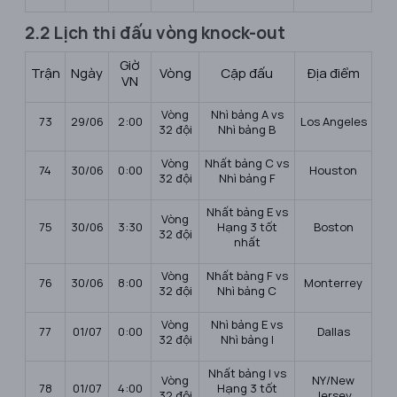
2.2 Lịch thi đấu vòng knock-out
Giờ
Trận
Ngày
Vòng
Cặp đấu
Địa điểm
VN
Vòng
Nhì bảng A vs
73
29/06
2:00
Los Angeles
32 đội
Nhì bảng B
Vòng
Nhất bảng C vs
74
30/06
0:00
Houston
32 đội
Nhì bảng F
Nhất bảng E vs
Vòng
75
30/06
3:30
Hạng 3 tốt
Boston
32 đội
nhất
Vòng
Nhất bảng F vs
76
30/06
8:00
Monterrey
32 đội
Nhì bảng C
Vòng
Nhì bảng E vs
77
01/07
0:00
Dallas
32 đội
Nhì bảng I
Nhất bảng I vs
Vòng
NY/New
78
01/07
4:00
Hạng 3 tốt
32 đội
Jersey