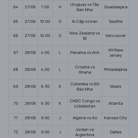
Uruguay vs Tây
64
27/06
7:00
H
Guadalajara
Ban Nha
65
27/06
10:00
G
Ai Cập vs Iran
Seattle
New Zealand vs
66
27/06
10:00
G
Vancouver
Bỉ
NY/New
67
28/06
4:00
L
Panama vs Anh
Jersey
Croatia vs
68
28/06
4:00
L
Philadelphia
Ghana
Colombia vs Bồ
69
28/06
6:30
K
Miami
Đào Nha
CHDC Congo vs
70
28/06
6:30
K
Atlanta
Uzbekistan
71
28/06
9:00
J
Algeria vs Áo
Kansas City
Jordan vs
72
28/06
9:00
J
Dallas
Argentina