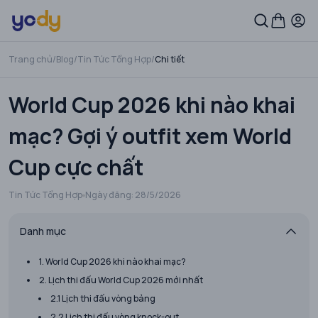
Trang chủ
/
Blog
/
Tin Tức Tổng Hợp
/
Chi tiết
World Cup 2026 khi nào khai
mạc? Gợi ý outfit xem World
Cup cực chất
Tin Tức Tổng Hợp
Ngày đăng:
28/5/2026
Danh mục
1. World Cup 2026 khi nào khai mạc?
2. Lịch thi đấu World Cup 2026 mới nhất
2.1 Lịch thi đấu vòng bảng
2.2 Lịch thi đấu vòng knock-out