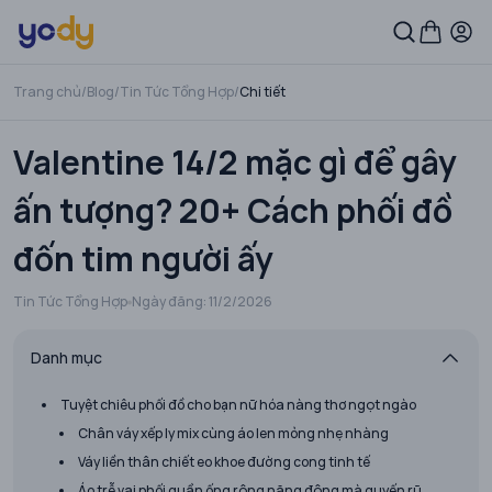
Trang chủ
/
Blog
/
Tin Tức Tổng Hợp
/
Chi tiết
Valentine 14/2 mặc gì để gây
ấn tượng? 20+ Cách phối đồ
đốn tim người ấy
Tin Tức Tổng Hợp
Ngày đăng:
11/2/2026
Danh mục
Tuyệt chiêu phối đồ cho bạn nữ hóa nàng thơ ngọt ngào
Chân váy xếp ly mix cùng áo len mỏng nhẹ nhàng
Váy liền thân chiết eo khoe đường cong tinh tế
Áo trễ vai phối quần ống rộng năng động mà quyến rũ