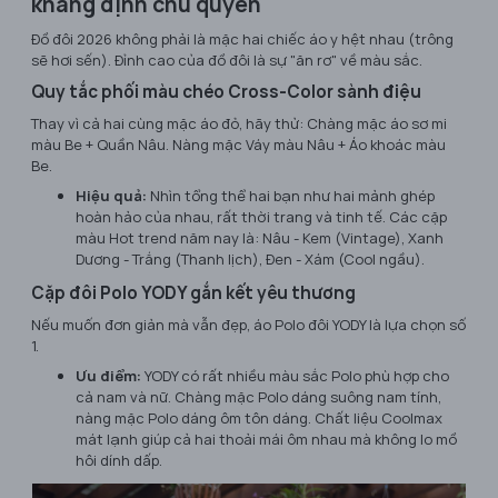
khẳng định chủ quyền
Đồ đôi 2026 không phải là mặc hai chiếc áo y hệt nhau (trông
sẽ hơi sến). Đỉnh cao của đồ đôi là sự "ăn rơ" về màu sắc.
Quy tắc phối màu chéo Cross-Color sành điệu
Thay vì cả hai cùng mặc áo đỏ, hãy thử: Chàng mặc áo sơ mi
màu Be + Quần Nâu. Nàng mặc Váy màu Nâu + Áo khoác màu
Be.
Hiệu quả:
Nhìn tổng thể hai bạn như hai mảnh ghép
hoàn hảo của nhau, rất thời trang và tinh tế. Các cặp
màu Hot trend năm nay là: Nâu - Kem (Vintage), Xanh
Dương - Trắng (Thanh lịch), Đen - Xám (Cool ngầu).
Cặp đôi Polo YODY gắn kết yêu thương
Nếu muốn đơn giản mà vẫn đẹp, áo Polo đôi YODY là lựa chọn số
1.
Ưu điểm:
YODY có rất nhiều màu sắc Polo phù hợp cho
cả nam và nữ. Chàng mặc Polo dáng suông nam tính,
nàng mặc Polo dáng ôm tôn dáng. Chất liệu Coolmax
mát lạnh giúp cả hai thoải mái ôm nhau mà không lo mồ
hôi dính dấp.