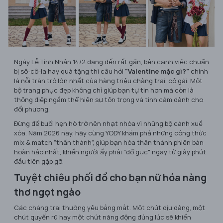
Ngày Lễ Tình Nhân 14/2 đang đến rất gần, bên cạnh việc chuẩn
bị sô-cô-la hay quà tặng thì câu hỏi
"Valentine mặc gì?"
chính
là nỗi trăn trở lớn nhất của hàng triệu chàng trai, cô gái. Một
bộ trang phục đẹp không chỉ giúp bạn tự tin hơn mà còn là
thông điệp ngầm thể hiện sự tôn trọng và tình cảm dành cho
đối phương.
Đừng để buổi hẹn hò trở nên nhạt nhòa vì những bộ cánh xuề
xòa. Năm 2026 này, hãy cùng YODY khám phá những công thức
mix & match "thần thánh", giúp bạn hóa thân thành phiên bản
hoàn hảo nhất, khiến người ấy phải "đổ gục" ngay từ giây phút
đầu tiên gặp gỡ.
Tuyệt chiêu phối đồ cho bạn nữ hóa nàng
thơ ngọt ngào
Các chàng trai thường yêu bằng mắt. Một chút dịu dàng, một
chút quyến rũ hay một chút năng động đúng lúc sẽ khiến