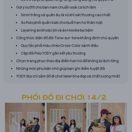
Gợi ý outfit cho bạn nam chuẩn soái ca lịch lãm
Sơ mi trắng và quần âu là vũ khí sát thương cao nhất
Áo Polo phối quần Kaki cho buổi hẹn hò thân mật
Layering áo khoác bò và áo Hoodie bụi bặm
Công thức diện đồ đôi Tone-sur-tone khẳng định chủ quyền
Quy tắc phối màu chéo Cross-Color sành điệu
Cặp đôi Polo YODY gắn kết yêu thương
Chọn trang phục theo địa điểm hẹn hò để không bị lệch tông
Những món phụ kiện nhỏ giúp bạn ghi điểm tuyệt đối
YODY địa chỉ sắm đồ đi chơi Valentine đẹp và chất lượng nhất