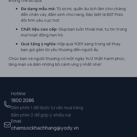
không thể bỏ qua.
Đa dạng mẫu mã:
Từ sơ mi, quần âu lịch lãm cho chàng
đến chân váy, đầm xinh cho nàng. Đặc biệt là BST Polo
đôi tình yêu cực hot.
Chất liệu cao cấp:
Giúp bạn luôn thoải mái, tự tin trong
mọi hoạt động hẹn hò.
Quà tặng ý nghĩa:
Hộp quà YODY sang trọng sẽ thay
bạn gửi gắm lời yêu thương đến người ấy.
Chúc bạn và người thương có một ngày 14/2 thật hạnh phúc,
lãng mạn và diện những bộ cánh ưng ý nhất nhé!
Hotline
1800 2086
Bấm phím 1 để được tư vấn mua hàng
Bấm phím 2 để góp ý, khiếu nại
Email
chamsockhachhang@yody.vn