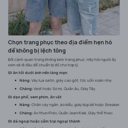
Chọn trang phục theo địa điểm hẹn hò
để không bị lệch tông
Bối cảnh quan trọng không kém trang phục. Hãy hỏi người ấy
xem sẽ đi đâu để chuẩn bị đồ cho hợp lý.
Đi ăn tối dưới ánh nến lãng mạn
Nàng:
Váy lụa satin, giày cao gót, tóc uốn xoăn nhẹ.
Chàng:
Vest hoặc Sơ mi, Quần âu, Giày Tây.
Đi dạo phố, xem phim, ăn vặt
Nàng:
Chân váy ngắn, áo kiểu, giày búp bê hoặc Sneaker.
Chàng:
Áo thun/Polo, Quần Jean/Kaki, Giày thể thao.
Đi dã ngoại hoặc cắm trại ngoại thành