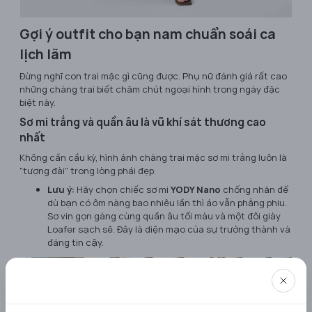
Gợi ý outfit cho bạn nam chuẩn soái ca
lịch lãm
Đừng nghĩ con trai mặc gì cũng được. Phụ nữ đánh giá rất cao
những chàng trai biết chăm chút ngoại hình trong ngày đặc
biệt này.
Sơ mi trắng và quần âu là vũ khí sát thương cao
nhất
Không cần cầu kỳ, hình ảnh chàng trai mặc sơ mi trắng luôn là
"tượng đài" trong lòng phái đẹp.
Lưu ý:
Hãy chọn chiếc sơ mi
YODY Nano
chống nhăn để
dù bạn có ôm nàng bao nhiêu lần thì áo vẫn phẳng phiu.
Sơ vin gọn gàng cùng quần âu tối màu và một đôi giày
Loafer sạch sẽ. Đây là diện mạo của sự trưởng thành và
đáng tin cậy.