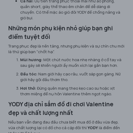
Cả hai:
Ưu tiên trang phục thoải mái như áo phông,
quần short, giày thể thao êm chân để dễ dàng di
chuyển. Có thể mặc áo gió đôi YODY để chống nắng và
gió bụi.
Những món phụ kiện nhỏ giúp bạn ghi
điểm tuyệt đối
Trang phục đẹp là nền tảng, nhưng phụ kiện và sự chỉn chu mới
là thứ giúp bạn "chốt hạ".
Mùi hương:
Một chút nước hoa nhẹ nhàng ở cổ tay và
sau gáy sẽ khiến người ấy muốn xích lại gần bạn hơn.
Đầu tóc:
Nam giới hãy cạo râu, vuốt sáp gọn gàng. Nữ
giới hãy gội đầu thơm tho.
Hơi thở:
Đừng quên mang theo kẹo cao su hoặc xịt
thơm miệng để nụ hôn Valentine thêm ngọt ngào.
YODY địa chỉ sắm đồ đi chơi Valentine
đẹp và chất lượng nhất
Nếu bạn vẫn đang đau đầu chưa biết mua đồ ở đâu vừa đẹp,
vừa chất lượng lại có đồ cho cả cặp đôi thì
YODY
là điểm đến