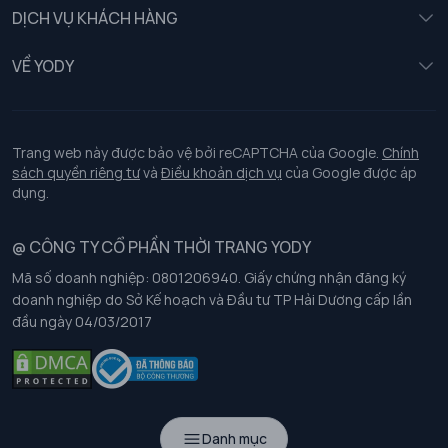
Nữ
DỊCH VỤ KHÁCH HÀNG
Trẻ em
Chính sách khách hàng thân thiết
VỀ YODY
Đồng phục
Chính sách đổi trả
Giới thiệu
Chính sách bảo vệ dữ liệu cá nhân
Tuyển dụng
Trang web này được bảo vệ bởi reCAPTCHA của Google.
Chính
sách quyền riêng tư
và
Điều khoản dịch vụ
của Google được áp
Chính sách thanh toán, giao nhận
dụng.
Chính sách chất lượng và an toàn sức khoẻ nghề nghiệp
@ CÔNG TY CỔ PHẦN THỜI TRANG YODY
Mã số doanh nghiệp: 0801206940. Giấy chứng nhận đăng ký
Chính sách đơn đồng phục
doanh nghiệp do Sở Kế hoạch và Đầu tư TP Hải Dương cấp lần
đầu ngày 04/03/2017
Hướng dẫn chọn kích thước
Danh mục