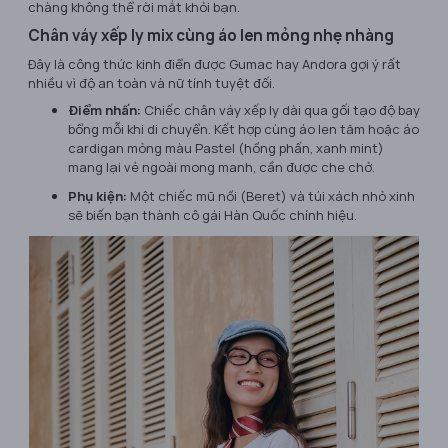
chàng không thể rời mắt khỏi bạn.
Chân váy xếp ly mix cùng áo len mỏng nhẹ nhàng
Đây là công thức kinh điển được Gumac hay Andora gợi ý rất
nhiều vì độ an toàn và nữ tính tuyệt đối.
Điểm nhấn:
Chiếc chân váy xếp ly dài qua gối tạo độ bay
bổng mỗi khi di chuyển. Kết hợp cùng áo len tăm hoặc áo
cardigan mỏng màu Pastel (hồng phấn, xanh mint)
mang lại vẻ ngoài mong manh, cần được che chở.
Phụ kiện:
Một chiếc mũ nồi (Beret) và túi xách nhỏ xinh
sẽ biến bạn thành cô gái Hàn Quốc chính hiệu.