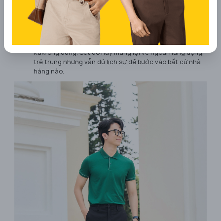
Áo Polo phối quần Kaki cho buổi hẹn hò thân mật
Nếu bạn sợ sơ mi hơi cứng nhắc, hãy chuyển sang Polo.
Phong cách:
Một chiếc Polo Pique mắt chim đứng form
màu trung tính (Xanh Navy, Be, Xám) phối cùng quần
Kaki ống đứng. Set đồ này mang lại vẻ ngoài năng động,
trẻ trung nhưng vẫn đủ lịch sự để bước vào bất cứ nhà
hàng nào.