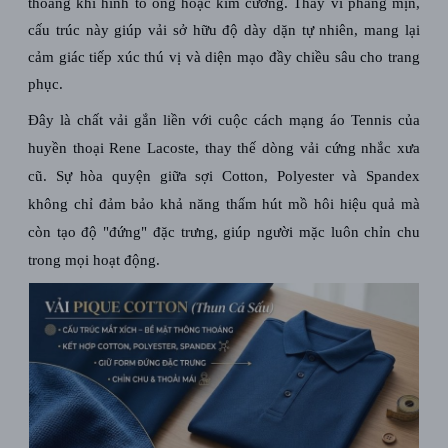
thoáng khí hình tổ ong hoặc kim cương.
Thay vì phẳng mịn,
cấu trúc này giúp vải sở hữu độ dày dặn tự nhiên, mang lại
cảm giác tiếp xúc thú vị và diện mạo đầy chiều sâu cho trang
phục.
Đây là chất vải gắn liền với cuộc cách mạng áo Tennis của
huyền thoại Rene Lacoste, thay thế dòng vải cứng nhắc xưa
cũ. Sự hòa quyện giữa sợi Cotton, Polyester và Spandex
không chỉ đảm bảo khả năng thấm hút mồ hôi hiệu quả mà
còn tạo độ "đứng" đặc trưng, giúp người mặc luôn chỉn chu
trong mọi hoạt động.