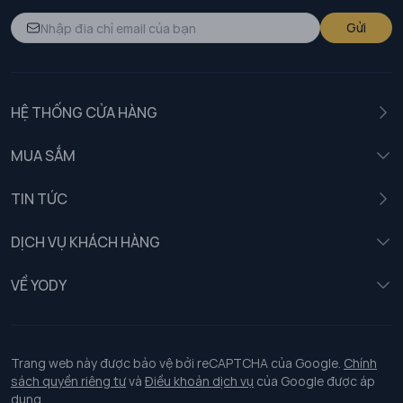
Gửi
HỆ THỐNG CỬA HÀNG
MUA SẮM
Nam
TIN TỨC
Nữ
DỊCH VỤ KHÁCH HÀNG
Trẻ em
Chính sách khách hàng thân thiết
VỀ YODY
Đồng phục
Chính sách đổi trả
Giới thiệu
Chính sách bảo vệ dữ liệu cá nhân
Tuyển dụng
Trang web này được bảo vệ bởi reCAPTCHA của Google.
Chính
sách quyền riêng tư
và
Điều khoản dịch vụ
của Google được áp
Chính sách thanh toán, giao nhận
dụng.