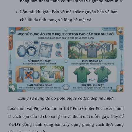
bóng râm nhằm tránh co rút sợi vải và giữ độ mềm mịn.
Lộn trái khi giặt: Bảo vệ màu sắc nguyên bản và hạn
chế tối đa tình trạng xù lông bề mặt vải.
Lưu ý sử dụng để áo polo pique cotton đẹp như mới
Lựa chọn vải Pique Cotton từ BST Polo Cooler & Closer chính
là cách bạn đầu tư cho sự tự tin và thoải mái mỗi ngày. Hãy để
YODY đồng hành cùng bạn xây dựng phong cách thời trang