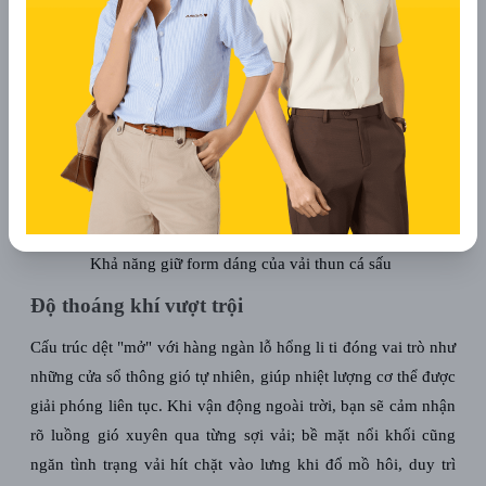
Khả năng giữ form dáng của vải thun cá sấu
Độ thoáng khí vượt trội
Cấu trúc dệt "mở" với hàng ngàn lỗ hổng li ti đóng vai trò như
những cửa sổ thông gió tự nhiên, giúp nhiệt lượng cơ thể được
giải phóng liên tục. Khi vận động ngoài trời, bạn sẽ cảm nhận
rõ luồng gió xuyên qua từng sợi vải; bề mặt nổi khối cũng
ngăn tình trạng vải hít chặt vào lưng khi đổ mồ hôi, duy trì