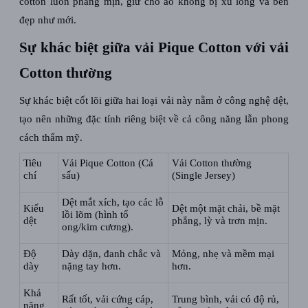
cotton luôn phẳng mịn, giữ cho áo không bị xù lông và bền
đẹp như mới.
Sự khác biệt giữa vải Pique Cotton với vải
Cotton thường
Sự khác biệt cốt lõi giữa hai loại vải này nằm ở công nghệ dệt,
tạo nên những đặc tính riêng biệt về cả công năng lẫn phong
cách thẩm mỹ.
Tiêu
Vải Pique Cotton (Cá
Vải Cotton thường
chí
sấu)
(Single Jersey)
Dệt mắt xích, tạo các lỗ
Kiểu
Dệt một mặt chải, bề mặt
lồi lõm (hình tổ
dệt
phẳng, lỳ và trơn mịn.
ong/kim cương).
Độ
Dày dặn, đanh chắc và
Mỏng, nhẹ và mềm mại
dày
nặng tay hơn.
hơn.
Khả
Rất tốt, vải cứng cáp,
Trung bình, vải có độ rủ,
năng