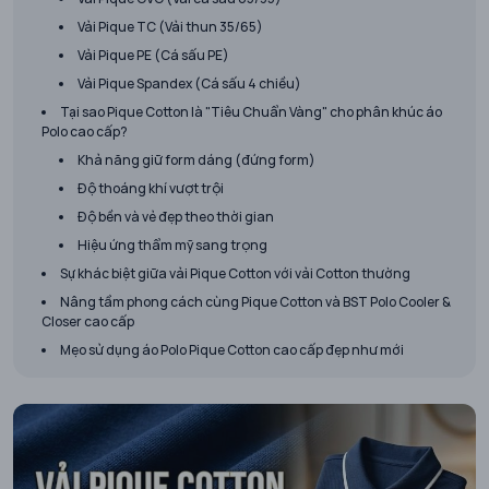
Vải Pique TC (Vải thun 35/65)
Vải Pique PE (Cá sấu PE)
Vải Pique Spandex (Cá sấu 4 chiều)
Tại sao Pique Cotton là "Tiêu Chuẩn Vàng" cho phân khúc áo
Polo cao cấp?
Khả năng giữ form dáng (đứng form)
Độ thoáng khí vượt trội
Độ bền và vẻ đẹp theo thời gian
Hiệu ứng thẩm mỹ sang trọng
Sự khác biệt giữa vải Pique Cotton với vải Cotton thường
Nâng tầm phong cách cùng Pique Cotton và BST Polo Cooler &
Closer cao cấp
Mẹo sử dụng áo Polo Pique Cotton cao cấp đẹp như mới