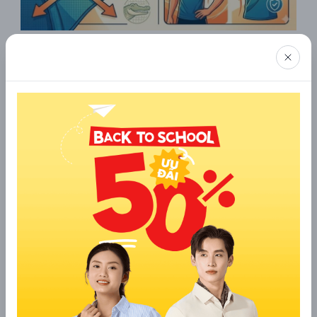
Vải Pique Spandex nổi bật với độ đàn hồi và bền form
Tại sao Pique Cotton là "Tiêu Chuẩn
Vàng" cho phân khúc áo Polo cao cấp?
Hội tụ những ưu điểm đắt giá về cả công năng lẫn thẩm mỹ,
Pique Cotton tạo nên đẳng cấp khác biệt cho người mặc.
Khả năng giữ form dáng (đứng form)
Kiểu dệt mắt lưới đặc trưng tạo nên lớp "xương sống" vững
chắc giúp vải Pique Cotton có độ đanh và cứng cáp tự nhiên.
Ngay cả sau cả ngày dài ngồi văn phòng hay di chuyển, chiếc
áo polo Pique cao cấp vẫn giữ được hình khối thẳng thớm,
đặc biệt là phần cổ áo không bị đổ hay bẹp, giúp người mặc
duy trì diện mạo chỉn chu.