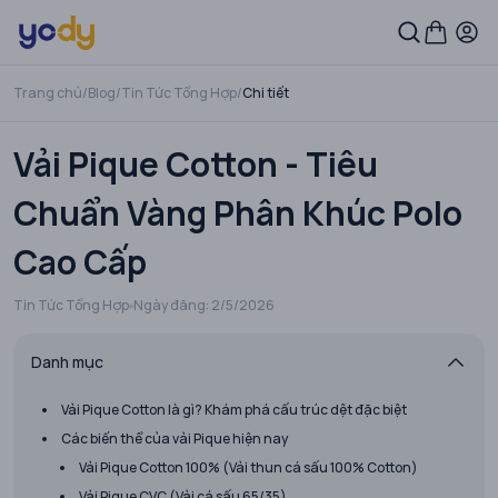
Trang chủ
/
Blog
/
Tin Tức Tổng Hợp
/
Chi tiết
Vải Pique Cotton - Tiêu
Chuẩn Vàng Phân Khúc Polo
Cao Cấp
Tin Tức Tổng Hợp
Ngày đăng:
2/5/2026
Danh mục
Vải Pique Cotton là gì? Khám phá cấu trúc dệt đặc biệt
Các biến thể của vải Pique hiện nay
Vải Pique Cotton 100% (Vải thun cá sấu 100% Cotton)
Vải Pique CVC (Vải cá sấu 65/35)