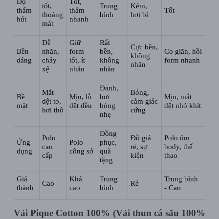
Độ
Tốt,
tốt,
Trung
Kém,
thấm
thấm
Tốt
thoáng
bình
hơi bí
hút
nhanh
mát
Dễ
Giữ
Rất
Cực bền,
Bền
nhăn,
form
bền,
Co giãn, hồi
không
dáng
chảy
tốt, ít
không
form nhanh
nhăn
xệ
nhăn
nhăn
Đanh,
Mắt
Bóng,
Bề
Mịn, lỗ
hơi
Mịn, mắt
dệt to,
cảm giác
mặt
dệt đều
bóng
dệt nhỏ khít
hơi thô
cứng
nhẹ
Đồng
Polo
Đồ giá
Polo ôm
Ứng
Polo
phục,
cao
rẻ, sự
body, thể
dụng
công sở
quà
cấp
kiện
thao
tặng
Giá
Khá
Trung
Trung bình
Cao
Rẻ
thành
cao
bình
- Cao
Vải Pique Cotton 100% (Vải thun cá sấu 100%