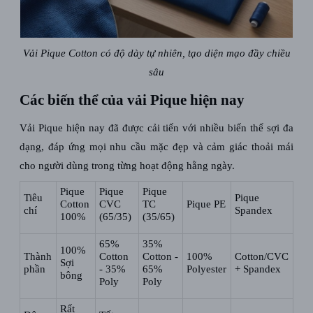
Vải Pique Cotton có độ dày tự nhiên, tạo diện mạo đầy chiều
sâu
Các biến thể của vải Pique hiện nay
Vải Pique hiện nay đã được cải tiến với nhiều biến thể sợi đa
dạng, đáp ứng mọi nhu cầu mặc đẹp và cảm giác thoải mái
cho người dùng trong từng hoạt động hằng ngày.
Pique
Pique
Pique
Tiêu
Pique
Cotton
CVC
TC
Pique PE
chí
Spandex
100%
(65/35)
(35/65)
65%
35%
100%
Thành
Cotton
Cotton -
100%
Cotton/CVC
Sợi
phần
- 35%
65%
Polyester
+ Spandex
bông
Poly
Poly
Rất