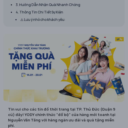
3. Hướng Dẫn Nhận Quà Nhanh Chóng
4. Thông Tin Chi Tiết Sự Kiện
⚠️ Lưu ý nhỏ cho khách yêu:
Tin vui cho các tín đồ thời trang tại TP. Thủ Đức (Quận 9
cũ) đây! YODY chính thức "đổ bộ" cửa hàng mới toanh tại
Nguyễn Văn Tăng với hàng ngàn ưu đãi và quà tặng miễn
phí.