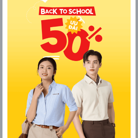
3. Hướng Dẫn Nhận Quà Nhanh Chóng
Để không bỏ lỡ phần quà yêu thích, khách yêu hãy làm theo
các bước đơn giản sau:
Bước 1:
Ghé ngay cửa hàng YODY Nguyễn Văn Tăng trong
thời gian khai trương.
Bước 2:
Liên hệ nhân viên cửa hàng để được hướng dẫn
đăng ký nhận quà (hoặc thực hiện theo hướng dẫn trên
Fanpage: Viết "Nhận quà" và Tag tên 2 người bạn).
Bước 3:
Nhận quà liền tay và thỏa thích mua sắm!