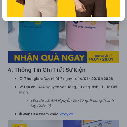
4. Thông Tin Chi Tiết Sự Kiện
⏰ Thời gian:
Duy nhất 7 ngày, từ
14/01 - 20/01/2026
.
📍 Địa chỉ:
474 Nguyễn Văn Tăng, P. Long Bình, TP. Hồ Chí
Minh.
(Địa chỉ cũ: 474 Nguyễn Văn Tăng, P. Long Thạnh
Mỹ, Quận 9).
🌐 Website tham khảo:
yody.vn