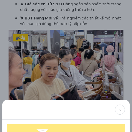
🔥
Giá sốc chỉ từ 99K:
Hàng ngàn sản phẩm thời trang
chất lượng với mức giá không thể rẻ hơn.
🌟
BST Hàng Mới Về:
Trải nghiệm các thiết kế mới nhất
với mức giá dùng thử cực kỳ hấp dẫn.