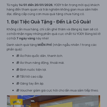
Từ ngày
14/01 đến 20/01/2026
, YODY trân trọng mời quý khách
hàng đến tham quan và trải nghiệm không gian mua sắm hiện
đại, đẳng cấp cùng cơn mưa quà tặng chưa từng có.
1. Đại Tiệc Quà Tặng - Đến Là Có Quà!
Không cần mua hàng, chỉ cần ghé thăm và đăng ký, bạn sẽ có
cơ hội nhận ngay những phần quà cực chất từ YODY. Đừng bỏ lỡ
cơ hội
7 ngày vàng
này nhé!
Danh sách quà tặng
MIỄN PHÍ
(nhận ngẫu nhiên 1 trong các
phần quà):
🎁 Áo Polo quốc dân, thanh lịch.
🎁 Áo thun năng động, thoải mái.
🎁 Bình nước tiện lợi.
🎁 Tất/Vớ cao cấp.
🎁 Găng tay ấm áp.
🎁 Voucher giảm giá cực hời cho lần mua sắm tiếp theo.