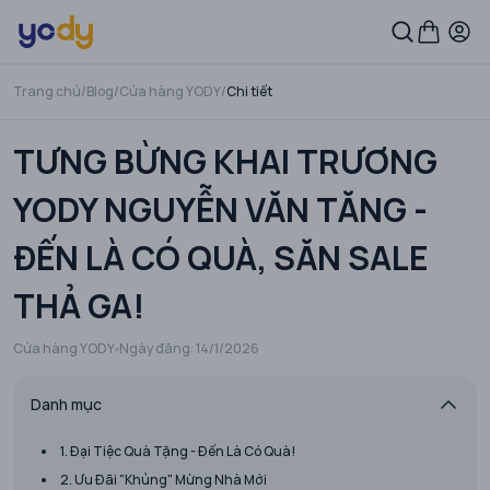
Trang chủ
/
Blog
/
Cửa hàng YODY
/
Chi tiết
TƯNG BỪNG KHAI TRƯƠNG
YODY NGUYỄN VĂN TĂNG -
ĐẾN LÀ CÓ QUÀ, SĂN SALE
THẢ GA!
Cửa hàng YODY
Ngày đăng:
14/1/2026
Danh mục
1. Đại Tiệc Quà Tặng - Đến Là Có Quà!
2. Ưu Đãi "Khủng" Mừng Nhà Mới