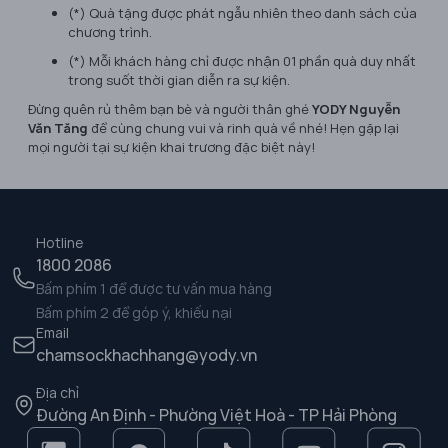
(*) Quà tặng được phát ngẫu nhiên theo danh sách của
chương trình.
(*) Mỗi khách hàng chỉ được nhận 01 phần quà duy nhất
trong suốt thời gian diễn ra sự kiện.
Đừng quên rủ thêm bạn bè và người thân ghé
YODY Nguyễn
Văn Tăng
để cùng chung vui và rinh quà về nhé! Hẹn gặp lại
mọi người tại sự kiện khai trương đặc biệt này!
Hotline
1800 2086
Bấm phím 1 để được tư vấn mua hàng
Bấm phím 2 để góp ý, khiếu nại
Email
chamsockhachhang@yody.vn
Địa chỉ
Đường An Định - Phường Việt Hoà - TP Hải Phòng