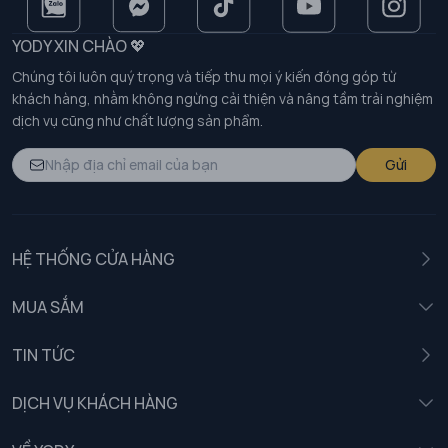
YODY XIN CHÀO 💖
Chúng tôi luôn quý trọng và tiếp thu mọi ý kiến đóng góp từ
khách hàng, nhằm không ngừng cải thiện và nâng tầm trải nghiệm
dịch vụ cũng như chất lượng sản phẩm.
Gửi
HỆ THỐNG CỬA HÀNG
MUA SẮM
Nam
TIN TỨC
Nữ
DỊCH VỤ KHÁCH HÀNG
Trẻ em
Chính sách khách hàng thân thiết