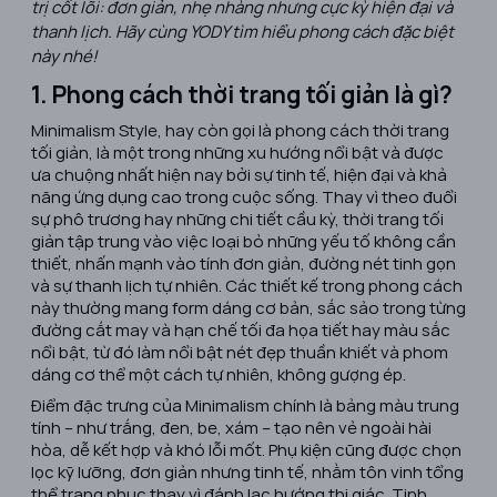
trị cốt lõi: đơn giản, nhẹ nhàng nhưng cực kỳ hiện đại và
thanh lịch. Hãy cùng YODY tìm hiểu phong cách đặc biệt
này nhé!
1. Phong cách thời trang tối giản là gì?
Minimalism Style, hay còn gọi là phong cách thời trang
tối giản, là một trong những xu hướng nổi bật và được
ưa chuộng nhất hiện nay bởi sự tinh tế, hiện đại và khả
năng ứng dụng cao trong cuộc sống. Thay vì theo đuổi
sự phô trương hay những chi tiết cầu kỳ, thời trang tối
giản tập trung vào việc loại bỏ những yếu tố không cần
thiết, nhấn mạnh vào tính đơn giản, đường nét tinh gọn
và sự thanh lịch tự nhiên. Các thiết kế trong phong cách
này thường mang form dáng cơ bản, sắc sảo trong từng
đường cắt may và hạn chế tối đa họa tiết hay màu sắc
nổi bật, từ đó làm nổi bật nét đẹp thuần khiết và phom
dáng cơ thể một cách tự nhiên, không gượng ép.
Điểm đặc trưng của Minimalism chính là bảng màu trung
tính – như trắng, đen, be, xám – tạo nên vẻ ngoài hài
hòa, dễ kết hợp và khó lỗi mốt. Phụ kiện cũng được chọn
lọc kỹ lưỡng, đơn giản nhưng tinh tế, nhằm tôn vinh tổng
thể trang phục thay vì đánh lạc hướng thị giác. Tinh