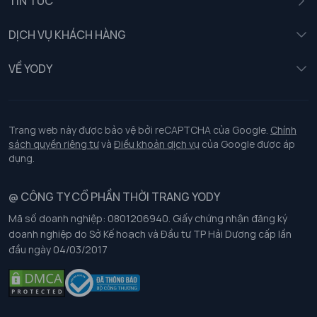
TIN TỨC
Nữ
DỊCH VỤ KHÁCH HÀNG
Trẻ em
Chính sách khách hàng thân thiết
VỀ YODY
Đồng phục
Chính sách đổi trả
Giới thiệu
Chính sách bảo vệ dữ liệu cá nhân
Tuyển dụng
Trang web này được bảo vệ bởi reCAPTCHA của Google.
Chính
sách quyền riêng tư
và
Điều khoản dịch vụ
của Google được áp
Chính sách thanh toán, giao nhận
dụng.
Chính sách chất lượng và an toàn sức khoẻ nghề nghiệp
@ CÔNG TY CỔ PHẦN THỜI TRANG YODY
Mã số doanh nghiệp: 0801206940. Giấy chứng nhận đăng ký
Chính sách đơn đồng phục
doanh nghiệp do Sở Kế hoạch và Đầu tư TP Hải Dương cấp lần
đầu ngày 04/03/2017
Hướng dẫn chọn kích thước