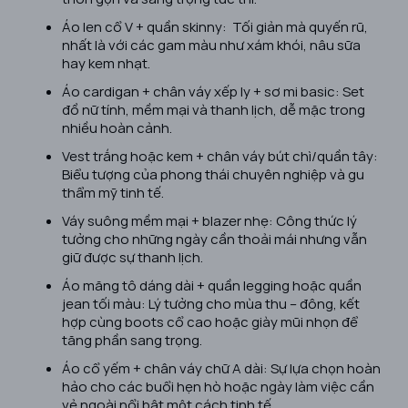
Áo len cổ V + quần skinny: Tối giản mà quyến rũ,
nhất là với các gam màu như xám khói, nâu sữa
hay kem nhạt.
Áo cardigan + chân váy xếp ly + sơ mi basic: Set
đồ nữ tính, mềm mại và thanh lịch, dễ mặc trong
nhiều hoàn cảnh.
Vest trắng hoặc kem + chân váy bút chì/quần tây:
Biểu tượng của phong thái chuyên nghiệp và gu
thẩm mỹ tinh tế.
Váy suông mềm mại + blazer nhẹ: Công thức lý
tưởng cho những ngày cần thoải mái nhưng vẫn
giữ được sự thanh lịch.
Áo măng tô dáng dài + quần legging hoặc quần
jean tối màu: Lý tưởng cho mùa thu – đông, kết
hợp cùng boots cổ cao hoặc giày mũi nhọn để
tăng phần sang trọng.
Áo cổ yếm + chân váy chữ A dài: Sự lựa chọn hoàn
hảo cho các buổi hẹn hò hoặc ngày làm việc cần
vẻ ngoài nổi bật một cách tinh tế.