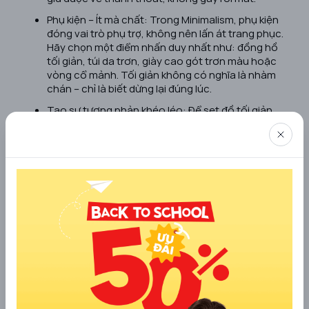
Phụ kiện – Ít mà chất: Trong Minimalism, phụ kiện
đóng vai trò phụ trợ, không nên lấn át trang phục.
Hãy chọn một điểm nhấn duy nhất như: đồng hồ
tối giản, túi da trơn, giày cao gót trơn màu hoặc
vòng cổ mảnh. Tối giản không có nghĩa là nhàm
chán – chỉ là biết dừng lại đúng lúc.
Tạo sự tương phản khéo léo: Để set đồ tối giản
không bị đơn điệu, hãy tạo điểm nhấn bằng sự
tương phản giữa sáng và tối (ví dụ: đen & trắng),
hoặc giữa chất liệu mềm – cứng (lụa & denim, len &
da). Sự đối lập nhẹ nhàng về màu sắc, chất vải hay
cấu trúc sẽ làm outfit nổi bật mà vẫn đúng tinh
thần minimal.