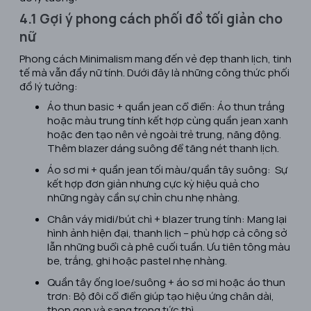
4.1 Gợi ý phong cách phối đồ tối giản cho
nữ
Phong cách Minimalism mang đến vẻ đẹp thanh lịch, tinh
tế mà vẫn đầy nữ tính. Dưới đây là những công thức phối
đồ lý tưởng:
Áo thun basic + quần jean cổ điển: Áo thun trắng
hoặc màu trung tính kết hợp cùng quần jean xanh
hoặc đen tạo nên vẻ ngoài trẻ trung, năng động.
Thêm blazer dáng suông để tăng nét thanh lịch.
Áo sơ mi + quần jean tối màu/quần tây suông: Sự
kết hợp đơn giản nhưng cực kỳ hiệu quả cho
những ngày cần sự chỉn chu nhẹ nhàng.
Chân váy midi/bút chì + blazer trung tính: Mang lại
hình ảnh hiện đại, thanh lịch – phù hợp cả công sở
lẫn những buổi cà phê cuối tuần. Ưu tiên tông màu
be, trắng, ghi hoặc pastel nhẹ nhàng.
Quần tây ống loe/suông + áo sơ mi hoặc áo thun
trơn: Bộ đôi cổ điển giúp tạo hiệu ứng chân dài,
thon gọn và sang trọng tức thì.