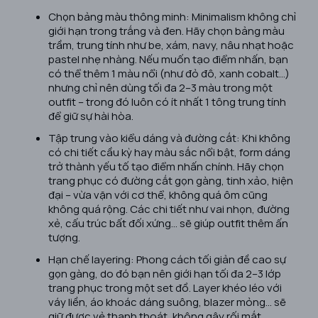
Chọn bảng màu thông minh: Minimalism không chỉ
giới hạn trong trắng và đen. Hãy chọn bảng màu
trầm, trung tính như be, xám, navy, nâu nhạt hoặc
pastel nhẹ nhàng. Nếu muốn tạo điểm nhấn, bạn
có thể thêm 1 màu nổi (như đỏ đô, xanh cobalt…)
nhưng chỉ nên dùng tối đa 2–3 màu trong một
outfit – trong đó luôn có ít nhất 1 tông trung tính
để giữ sự hài hòa.
Tập trung vào kiểu dáng và đường cắt: Khi không
có chi tiết cầu kỳ hay màu sắc nổi bật, form dáng
trở thành yếu tố tạo điểm nhấn chính. Hãy chọn
trang phục có đường cắt gọn gàng, tinh xảo, hiện
đại – vừa vặn với cơ thể, không quá ôm cũng
không quá rộng. Các chi tiết như vai nhọn, đường
xẻ, cấu trúc bất đối xứng… sẽ giúp outfit thêm ấn
tượng.
Hạn chế layering: Phong cách tối giản đề cao sự
gọn gàng, do đó bạn nên giới hạn tối đa 2–3 lớp
trang phục trong một set đồ. Layer khéo léo với
váy liền, áo khoác dáng suông, blazer mỏng… sẽ
giữ được vẻ thanh thoát, không gây rối mắt.