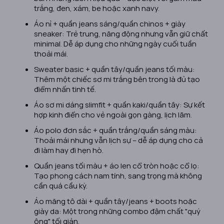
trắng, đen, xám, be hoặc xanh navy.
Áo nỉ + quần jeans sáng/quần chinos + giày
sneaker: Trẻ trung, năng động nhưng vẫn giữ chất
minimal. Dễ áp dụng cho những ngày cuối tuần
thoải mái.
Sweater basic + quần tây/quần jeans tối màu:
Thêm một chiếc sơ mi trắng bên trong là đủ tạo
điểm nhấn tinh tế.
Áo sơ mi dáng slimfit + quần kaki/quần tây: Sự kết
hợp kinh điển cho vẻ ngoài gọn gàng, lịch lãm.
Áo polo đơn sắc + quần trắng/quần sáng màu:
Thoải mái nhưng vẫn lịch sự – dễ áp dụng cho cả
đi làm hay đi hẹn hò.
Quần jeans tối màu + áo len cổ tròn hoặc cổ lọ:
Tạo phong cách nam tính, sang trọng mà không
cần quá cầu kỳ.
Áo măng tô dài + quần tây/jeans + boots hoặc
giày da: Một trong những combo đậm chất "quý
ông" tối giản.