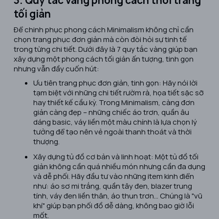
3. Quy tắc vàng phong cách thời trang
tối giản
Để chinh phục phong cách Minimalism không chỉ cần
chọn trang phục đơn giản mà còn đòi hỏi sự tinh tế
trong từng chi tiết. Dưới đây là 7 quy tắc vàng giúp bạn
xây dựng một phong cách tối giản ấn tượng, tinh gọn
nhưng vẫn đầy cuốn hút:
Ưu tiên trang phục đơn giản, tinh gọn: Hãy nói lời
tạm biệt với những chi tiết rườm rà, họa tiết sặc sỡ
hay thiết kế cầu kỳ. Trong Minimalism, càng đơn
giản càng đẹp – những chiếc áo trơn, quần âu
dáng basic, váy liền một màu chính là lựa chọn lý
tưởng để tạo nên vẻ ngoài thanh thoát và thời
thượng.
Xây dựng tủ đồ cơ bản và linh hoạt: Một tủ đồ tối
giản không cần quá nhiều món nhưng cần đa dụng
và dễ phối. Hãy đầu tư vào những item kinh điển
như: áo sơ mi trắng, quần tây đen, blazer trung
tính, váy đen liền thân, áo thun trơn… Chúng là "vũ
khí" giúp bạn phối đồ dễ dàng, không bao giờ lỗi
mốt.