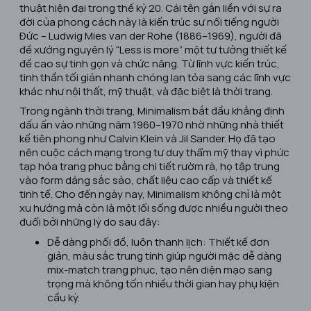
thuật hiện đại trong thế kỷ 20. Cái tên gắn liền với sự ra
đời của phong cách này là kiến trúc sư nổi tiếng người
Đức –
Ludwig Mies van der Rohe
(1886–1969), người đã
đề xướng nguyên lý “Less is more” một tư tưởng thiết kế
đề cao sự tinh gọn và chức năng. Từ lĩnh vực kiến trúc,
tinh thần tối giản nhanh chóng lan tỏa sang các lĩnh vực
khác như nội thất, mỹ thuật, và đặc biệt là
thời trang
.
Trong ngành thời trang, Minimalism bắt đầu khẳng định
dấu ấn vào những năm 1960–1970 nhờ những nhà thiết
kế tiên phong như
Calvin Klein
và
Jil Sander
. Họ đã tạo
nên cuộc cách mạng trong tư duy thẩm mỹ thay vì phức
tạp hóa trang phục bằng chi tiết rườm rà, họ tập trung
vào form dáng sắc sảo, chất liệu cao cấp và thiết kế
tinh tế. Cho đến ngày nay, Minimalism không chỉ là một
xu hướng mà còn là một lối sống được nhiều người theo
đuổi bởi những lý do sau đây:
Dễ dàng phối đồ, luôn thanh lịch: Thiết kế đơn
giản, màu sắc trung tính giúp người mặc dễ dàng
mix-match trang phục, tạo nên diện mạo sang
trọng mà không tốn nhiều thời gian hay phụ kiện
cầu kỳ.