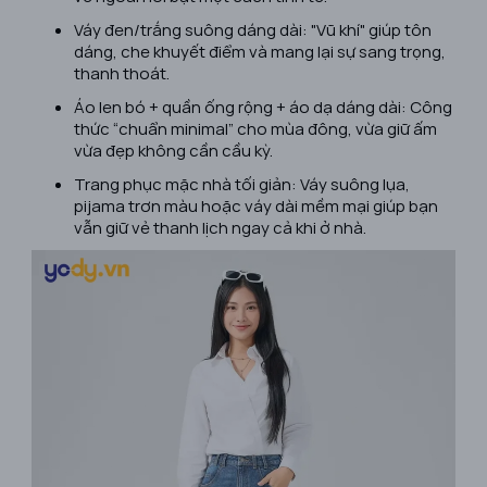
Váy đen/trắng suông dáng dài: "Vũ khí" giúp tôn
dáng, che khuyết điểm và mang lại sự sang trọng,
thanh thoát.
Áo len bó + quần ống rộng + áo dạ dáng dài: Công
thức “chuẩn minimal” cho mùa đông, vừa giữ ấm
vừa đẹp không cần cầu kỳ.
Trang phục mặc nhà tối giản: Váy suông lụa,
pijama trơn màu hoặc váy dài mềm mại giúp bạn
vẫn giữ vẻ thanh lịch ngay cả khi ở nhà.