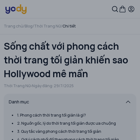
Trang chủ
/
Blog
/
Thời Trang Nữ
/
Chi tiết
Sống chất với phong cách
thời trang tối giản khiến sao
Hollywood mê mẩn
Thời Trang Nữ
Ngày đăng:
29/7/2025
Danh mục
1. Phong cách thời trang tối giản là gì?
2. Nguồn gốc, lý do thời trang tối giản được ưa chuộng
3. Quy tắc vàng phong cách thời trang tối giản
4. Gợi ý cách phối đồ theo phong cách thời trang tối giản