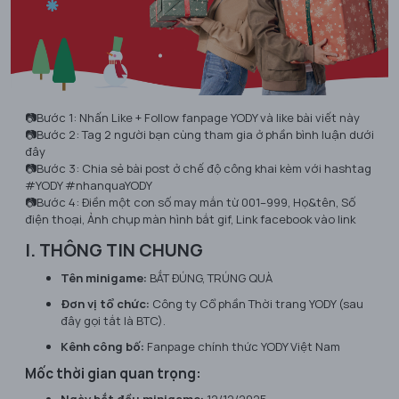
📷Bước 1: Nhấn Like + Follow fanpage YODY và like bài viết này
📷Bước 2: Tag 2 người bạn cùng tham gia ở phần bình luận dưới
đây
📷Bước 3: Chia sẻ bài post ở chế độ công khai kèm với hashtag
#YODY #nhanquaYODY
📷Bước 4: Điền một con số may mắn từ 001–999, Họ&tên, Số
điện thoại, Ảnh chụp màn hình bắt gif, Link facebook vào link
I. THÔNG TIN CHUNG
Tên minigame:
BẮT ĐÚNG, TRÚNG QUÀ
Đơn vị tổ chức:
Công ty Cổ phần Thời trang YODY (sau
đây gọi tắt là BTC).
Kênh công bố:
Fanpage chính thức YODY Việt Nam
Mốc thời gian quan trọng:
Ngày bắt đầu minigame:
12/12/2025