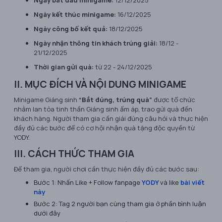
Ngày kết thúc minigame:
16/12/2025
Ngày công bố kết quả:
18/12/2025
Ngày nhận thông tin khách trúng giải:
18/12 -
21/12/2025
Thời gian gửi quà:
từ 22 - 24/12/2025
II. MỤC ĐÍCH VÀ NỘI DUNG MINIGAME
Minigame Giáng sinh
“Bắt đúng, trúng quà”
được tổ chức
nhằm lan tỏa tinh thần Giáng sinh ấm áp, trao gửi quà đến
khách hàng. Người tham gia cần giải đúng câu hỏi và thực hiện
đầy đủ các bước để có cơ hội nhận quà tặng độc quyền từ
YODY.
III. CÁCH THỨC THAM GIA
Để tham gia, người chơi cần thực hiện đầy đủ các bước sau:
Bước 1: Nhấn Like + Follow fanpage
YODY
và like
bài viết
này
Bước 2: Tag 2 người bạn cùng tham gia ở phần bình luận
dưới đây