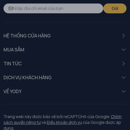
Gửi
HỆ THỐNG CỬA HÀNG
MUA SẮM
Nam
TIN TỨC
Nữ
DỊCH VỤ KHÁCH HÀNG
Trẻ em
Chính sách khách hàng thân thiết
VỀ YODY
Đồng phục
Chính sách đổi trả
Giới thiệu
Chính sách bảo vệ dữ liệu cá nhân
Tuyển dụng
Trang web này được bảo vệ bởi reCAPTCHA của Google.
Chính
sách quyền riêng tư
và
Điều khoản dịch vụ
của Google được áp
Chính sách thanh toán, giao nhận
dụng.