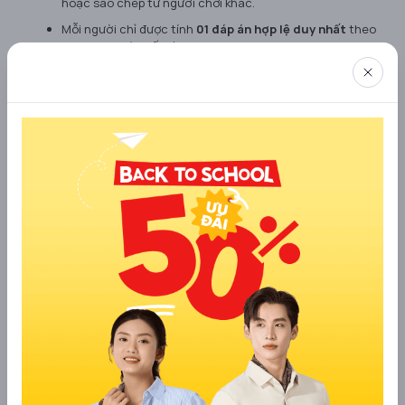
hoặc sao chép từ người chơi khác.
Mỗi người chỉ được tính
01 đáp án hợp lệ duy nhất
theo
form đăng ký cuối cùng.
V. GIẢI THƯỞNG
Cơ cấu giải thưởng
Tổng quà tặng:
10 ví denim tái chế độc quyền và 10
voucher 100k.
Số lượng:
10 khách hàng may mắn, trả lời đúng và thực
hiện đầy đủ các bước hợp lệ.
Thời gian và hình thức nhận quà
Thời gian trao quà:
22/12 – 24/12/2025.
Hình thức nhận quà:
Nhận qua đường bưu điện (theo
thông tin đăng ký hợp lệ).
VI. QUY ĐỊNH VỀ BÀI THAM GIA
Bài tham gia hợp lệ phải thực hiện đầy đủ các bước tại
Mục III
và trong thời gian quy định.
Tài khoản tham gia phải là
tài khoản thật
, hoạt động