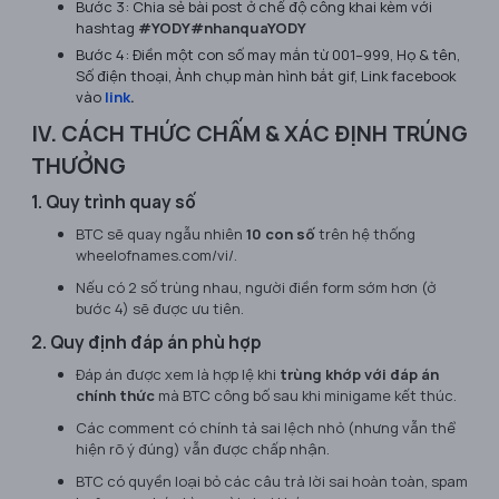
Bước 3: Chia sẻ bài post ở chế độ công khai kèm với
hashtag
#YODY
#nhanquaYODY
Bước 4: Điền một con số may mắn từ 001–999, Họ & tên,
Số điện thoại, Ảnh chụp màn hình bắt gif, Link facebook
vào
link
.
IV. CÁCH THỨC CHẤM & XÁC ĐỊNH TRÚNG
THƯỞNG
1. Quy trình quay số
BTC sẽ quay ngẫu nhiên
10 con số
trên hệ thống
wheelofnames.com/vi/
.
Nếu có 2 số trùng nhau, người điền form sớm hơn (ở
bước 4) sẽ được ưu tiên.
2. Quy định đáp án phù hợp
Đáp án được xem là hợp lệ khi
trùng khớp với đáp án
chính thức
mà BTC công bố sau khi minigame kết thúc.
Các comment có chính tả sai lệch nhỏ (nhưng vẫn thể
hiện rõ ý đúng) vẫn được chấp nhận.
BTC có quyền loại bỏ các câu trả lời sai hoàn toàn, spam