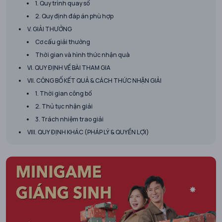
1. Quy trình quay số
2. Quy định đáp án phù hợp
V. GIẢI THƯỞNG
Cơ cấu giải thưởng
Thời gian và hình thức nhận quà
VI. QUY ĐỊNH VỀ BÀI THAM GIA
VII. CÔNG BỐ KẾT QUẢ & CÁCH THỨC NHẬN GIẢI
1. Thời gian công bố
2. Thủ tục nhận giải
3. Trách nhiệm trao giải
VIII. QUY ĐỊNH KHÁC (PHÁP LÝ & QUYỀN LỢI)