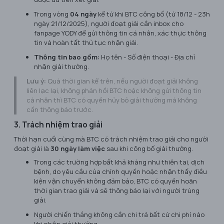
Trong vòng
04 ngày
kể từ khi BTC công bố (từ 18/12 - 23h
ngày 21/12/2025), người đoạt giải cần inbox cho
fanpage
YODY
để gửi thông tin cá nhân, xác thực thông
tin và hoàn tất thủ tục nhận giải.
Thông tin bao gồm:
Họ tên - Số điện thoại - Địa chỉ
nhận giải thưởng.
Lưu ý:
Quá thời gian kể trên, nếu người đoạt giải không
liên lạc lại, không phản hồi BTC hoặc không gửi thông tin
cá nhân thì BTC có quyền hủy bỏ giải thưởng mà không
cần thông báo trước.
3. Trách nhiệm trao giải
Thời hạn cuối cùng mà BTC có trách nhiệm trao giải cho người
đoạt giải là
30 ngày làm việc
sau khi công bố giải thưởng.
Trong các trường hợp bất khả kháng như thiên tai, dịch
bệnh, do yêu cầu của chính quyền hoặc nhận thấy điều
kiện vận chuyển không đảm bảo, BTC có quyền hoãn
thời gian trao giải và sẽ thông báo lại với người trúng
giải.
Người chiến thắng không cần chi trả bất cứ chi phí nào
khi nhận giải thưởng.