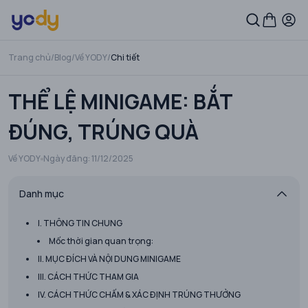
Trang chủ
/
Blog
/
Về YODY
/
Chi tiết
THỂ LỆ MINIGAME: BẮT
ĐÚNG, TRÚNG QUÀ
Về YODY
Ngày đăng:
11/12/2025
Danh mục
I. THÔNG TIN CHUNG
Mốc thời gian quan trọng:
II. MỤC ĐÍCH VÀ NỘI DUNG MINIGAME
III. CÁCH THỨC THAM GIA
IV. CÁCH THỨC CHẤM & XÁC ĐỊNH TRÚNG THƯỞNG