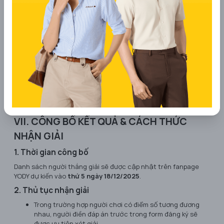
thường xuyên, ở chế độ công khai.
BTC có quyền loại bỏ các bài thi gian lận, không hợp lệ
mà không cần thông báo trước.
Giải thưởng không quy đổi thành tiền mặt.
BTC có quyền sử dụng hình ảnh, tên và nội dung bài dự
thi hợp lệ cho mục đích truyền thông của chương trình.
Mọi quyết định của BTC là quyết định cuối cùng.
Tất cả comment sau thời gian quy định đều được tính là
không hợp lệ.
VII. CÔNG BỐ KẾT QUẢ & CÁCH THỨC
NHẬN GIẢI
1. Thời gian công bố
Danh sách người thắng giải sẽ được cập nhật trên fanpage
YODY dự kiến vào
thứ 5 ngày 18/12/2025
.
2. Thủ tục nhận giải
Trong trường hợp người chơi có điểm số tương đương
nhau, người điền đáp án trước trong form đăng ký sẽ
được ưu tiên xét giải.