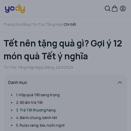
Trang chủ
/
Blog
/
Tin Tức Tổng Hợp
/
Chi tiết
Tết nên tặng quà gì? Gợi ý 12
món quà Tết ý nghĩa
Tin Tức Tổng Hợp
Ngày đăng:
22/1/2025
Danh mục
1. Hộp quà Tết sang trọng
2. Bộ ấm trà Tết
3. Trà Tết thượng hạng
4. Bánh chưng, bánh tét
5. Rượu vang, bia, nước ngọt