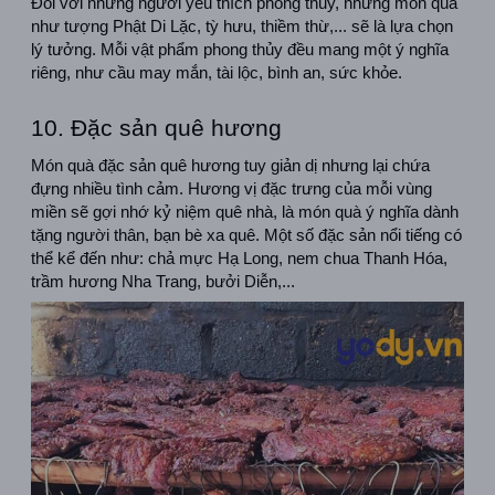
Đối với những người yêu thích phong thủy, những món quà 
như tượng Phật Di Lặc, tỳ hưu, thiềm thừ,... sẽ là lựa chọn 
lý tưởng. Mỗi vật phẩm phong thủy đều mang một ý nghĩa 
riêng, như cầu may mắn, tài lộc, bình an, sức khỏe.
10. Đặc sản quê hương
Món quà đặc sản quê hương tuy giản dị nhưng lại chứa 
đựng nhiều tình cảm. Hương vị đặc trưng của mỗi vùng 
miền sẽ gợi nhớ kỷ niệm quê nhà, là món quà ý nghĩa dành 
tặng người thân, bạn bè xa quê. Một số đặc sản nổi tiếng có 
thể kể đến như: chả mực Hạ Long, nem chua Thanh Hóa, 
trầm hương Nha Trang, bưởi Diễn,...