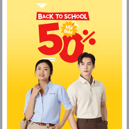
Mâm ngũ quả ngày Tết không chỉ đơn thuần là món ăn mà 
còn mang ý nghĩa tâm linh sâu sắc. Nếu bạn đang phân vân 
Tết nên tặng quà gì, một mâm ngũ quả tươi ngon, đẹp mắt 
sẽ là gợi ý tuyệt vời. Mỗi loại quả đều tượng trưng cho một 
yếu tố ngũ hành, mang ý nghĩa cầu mong năm mới may 
mắn, đủ đầy.