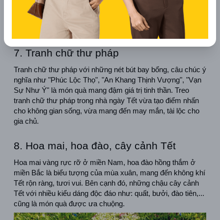
7. Tranh chữ thư pháp
Tranh chữ thư pháp với những nét bút bay bổng, câu chúc ý 
nghĩa như "Phúc Lộc Thọ", "An Khang Thịnh Vượng", "Vạn 
Sự Như Ý" là món quà mang đậm giá trị tinh thần. Treo 
tranh chữ thư pháp trong nhà ngày Tết vừa tạo điểm nhấn 
cho không gian sống, vừa mang đến may mắn, tài lộc cho 
gia chủ.
8. Hoa mai, hoa đào, cây cảnh Tết
Hoa mai vàng rực rỡ ở miền Nam, hoa đào hồng thắm ở 
miền Bắc là biểu tượng của mùa xuân, mang đến không khí 
Tết rộn ràng, tươi vui. Bên cạnh đó, những chậu cây cảnh 
Tết với nhiều kiểu dáng độc đáo như: quất, bưởi, đào tiên,... 
cũng là món quà được ưa chuộng.