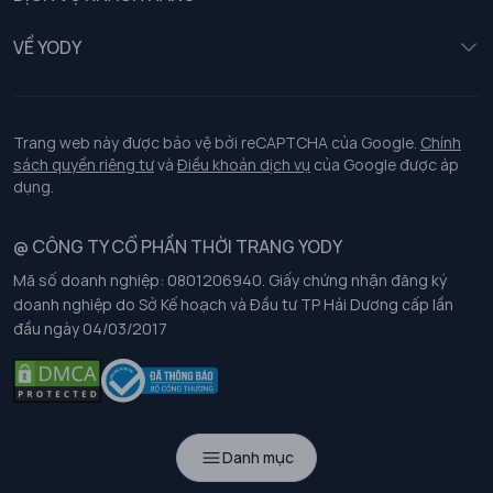
Trẻ em
Chính sách khách hàng thân thiết
VỀ YODY
Đồng phục
Chính sách đổi trả
Giới thiệu
Chính sách bảo vệ dữ liệu cá nhân
Tuyển dụng
Trang web này được bảo vệ bởi reCAPTCHA của Google.
Chính
sách quyền riêng tư
và
Điều khoản dịch vụ
của Google được áp
Chính sách thanh toán, giao nhận
dụng.
Chính sách chất lượng và an toàn sức khoẻ nghề nghiệp
@ CÔNG TY CỔ PHẦN THỜI TRANG YODY
Mã số doanh nghiệp: 0801206940. Giấy chứng nhận đăng ký
Chính sách đơn đồng phục
doanh nghiệp do Sở Kế hoạch và Đầu tư TP Hải Dương cấp lần
đầu ngày 04/03/2017
Hướng dẫn chọn kích thước
Danh mục