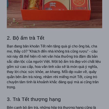
2. Bộ ấm trà Tết
Bạn đang băn khoăn Tết nên tặng quà gì cho ông bà, cha 
mẹ, thầy cô? "Khách đến nhà không trà cũng rượu" - câu 
nói này đã thể hiện rõ nét văn hóa thưởng trà đậm đà bản 
sắc dân tộc của người Việt. Một bộ ấm trà đẹp với chất liệu 
gốm sứ cao cấp, hoa văn tinh xảo sẽ là món quà ý nghĩa, 
thay lời chúc sức khỏe, an khang. Mỗi dịp xuân về, quây 
quần bên ấm trà nóng, nhâm nhi miếng mứt Tết, cùng trò 
chuyện tâm tình là khoảnh khắc đáng quý mà ai cũng trân 
trọng.
3. Trà Tết thượng hạng
Bên cạnh bộ ấm trà, những hộp trà thượng hạng cũng là 