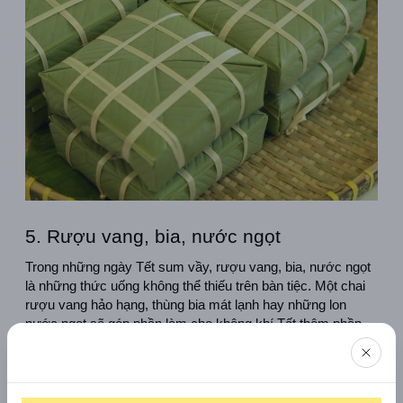
5. Rượu vang, bia, nước ngọt
Trong những ngày Tết sum vầy, rượu vang, bia, nước ngọt 
là những thức uống không thể thiếu trên bàn tiệc. Một chai 
rượu vang hảo hạng, thùng bia mát lạnh hay những lon 
nước ngọt sẽ góp phần làm cho không khí Tết thêm phần 
rộn ràng, vui tươi.
6. Trái cây ngũ quả ngày Tết